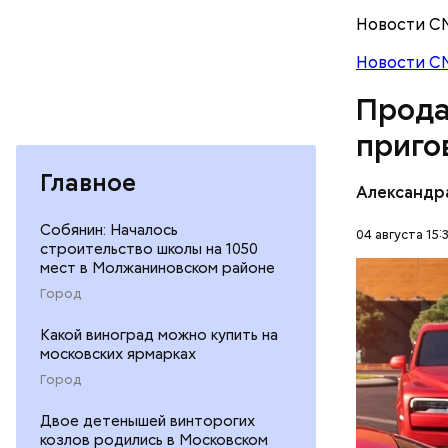
Молодого 
Новости С
что плани
Новости С
посчитали
которая в
Прода
дней Мисс
приго
Фото: База
Главное
Александр
Собянин: Началось
04 августа 15:
строительство школы на 1050
мест в Молжаниновском районе
В мае 202
Город
Гусейна Г
неуплате 
НАЛОГИ
Какой виноград можно купить на
размере. 
московских ярмарках
ГАСАН ГУ
Город
Двое детенышей винторогих
козлов родились в Московском