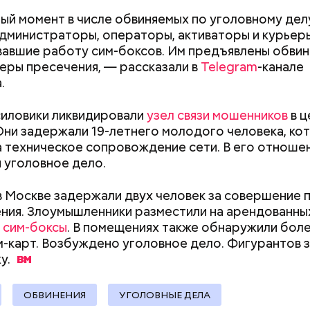
ли считали, что в период с 2019 по 2021 год Гасан
ый момент в числе обвиняемых по уголовному дел
 от уплаты налогов на более чем 170 миллионов ру
администраторы, операторы, активаторы и курьер
 якобы распределил между родственниками и соб
авшие работу сим-боксов. Им предъявлены обвин
еры пресечения, — рассказали в
Telegram
-канале
.
силовики ликвидировали
узел связи мошенников
в ц
Они задержали 19-летнего молодого человека, ко
а техническое сопровождение сети. В его отноше
 уголовное дело.
в Москве задержали двух человек за совершение
ния. Злоумышленники разместили на арендованны
х
сим-боксы
. В помещениях также обнаружили бол
м-карт. Возбуждено уголовное дело. Фигурантов 
у.
Как поменять батареи дома и
Как получить до
не получить штраф
рублей от госу
трудной ситуац
ОБВИНЕНИЯ
УГОЛОВНЫЕ ДЕЛА
претендовать и