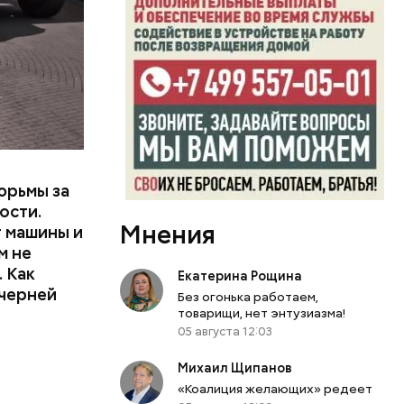
или
ий сын
артиру
вленную
юрьмы за
ости.
Мнения
т машины и
м не
 Как
Екатерина Рощина
ечерней
Без огонька работаем,
товарищи, нет энтузиазма!
05 августа 12:03
Михаил Щипанов
«Коалиция желающих» редеет