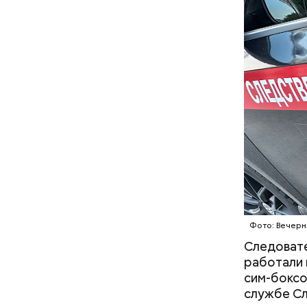
рекламы в
денежных 
мотивацио
на свои ли
подконтро
московск
Фото: Вечерн
Следовате
работали 
сим-боксо
Кто ещ
службе Сл