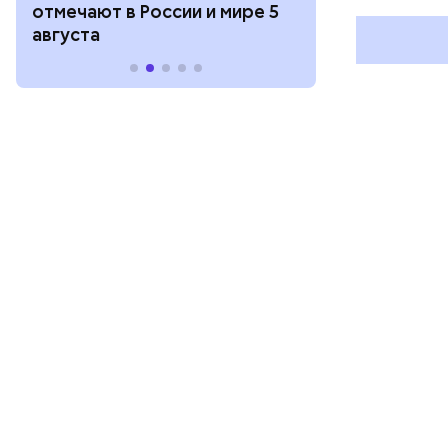
отмечают в России и мире 5
и мире 4 авг
августа