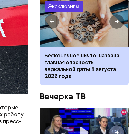
ов часть
Эксклюзивы
 различных
 получал
 на
в
 и блюдо по-
Бесконечное ничто: названа
ецептов из
главная опасность
зеркальной даты 8 августа
2026 года
Вечерка ТВ
которые
их работу
в пресс-