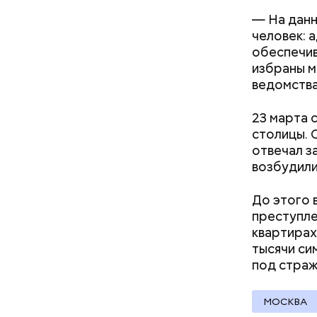
Следовате
— На данн
уклонился
человек: 
деньги он
обеспечив
счетами.
избраны м
ведомства
23 марта 
столицы. 
отвечал з
возбудили
До этого 
преступле
квартира
тысячи си
под
страж
МОСКВА