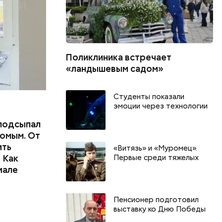
Поликлиника встречает
«ландышевым садом»
Студенты показали
эмоции через технологии
подсыпал
омым. От
ить
«Витязь» и «Муромец».
 Как
Первые среди тяжелых
иале
День тульского пряника и
День шевеле
Пенсионер подготовил
День сидения на
и Междунар
выставку ко Дню Победы
подоконниках: какие
подкаблучни