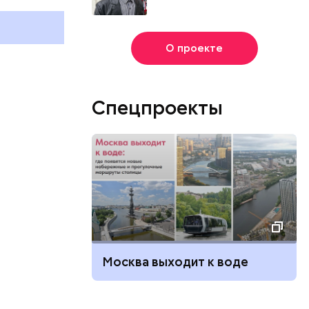
праздники отмечают в России
праздники о
и мире 2 августа
и мире 6 авг
О проекте
Спецпроекты
Москва выходит к воде