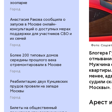
зоопарке
Город
Началось 
Анастасия Ракова сообщила о
скрытую к
запуске в Москве онлайн-
потерпевш
консультаций о доступных мерах
поддержки для участников СВО и
матери и 
их семей
пищу ела 
Город
Фото: Соцсе
Блогера Г
Более 200 типовых домов
отмывание
середины прошлого века
Мужчина о
отремонтировали в Москве
квартиры.
Город
менее, ад
судили ск
Реабилитацию двух Кунцевских
Pl
прудов провели на западе
Москвы».
Москвы
Vi
Город
Арест 
Билеты на общественный