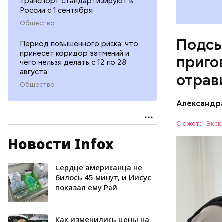
транспорт стандартизируют в
России с 1 сентября
Общество
Подсы
Период повышенного риска: что
принесет коридор затмений и
приго
чего нельзя делать с 12 по 28
августа
отрав
Общество
Видео: пре
Александр
Сюжет:
Экск
Новости Infox
Все начал
больницу 
поставить
Сердце американца не
ОТРАВЛЕ
направили
билось 45 минут, и Иисус
показал ему Рай
сильнодей
СЛЕДСТВ
организм 
изъятой и
Как изменились цены на