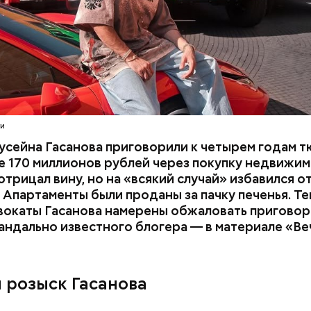
расследование. В квартире потерпевших установ
амеру видеонаблюдения. На записи попал 25-летн
их Артем Миссюра, который тайно приходил в кв
отчима и подсыпал им в еду химикаты. Также отра
его младшая сестра.
ти
усейна Гасанова приговорили к четырем годам т
 170 миллионов рублей через покупку недвижим
трицал вину, но на «всякий случай» избавился о
 Апартаменты были проданы за пачку печенья. Те
вокаты Гасанова намерены обжаловать приговор.
андально известного блогера — в материале «В
ay
deo
и розыск Гасанова