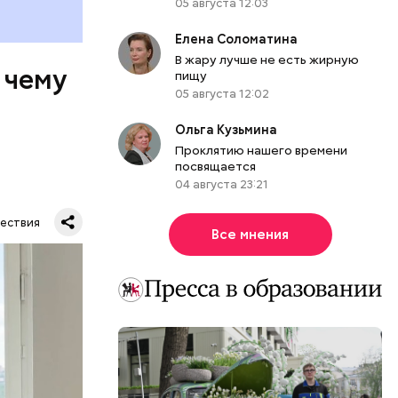
05 августа 12:03
Елена Соломатина
В жару лучше не есть жирную
 чему
пищу
05 августа 12:02
Ольга Кузьмина
Проклятию нашего времени
посвящается
04 августа 23:21
ествия
Все мнения
тную
гли
ших
пасть в
еде,