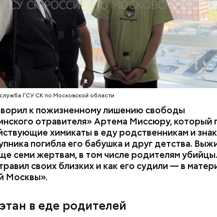
служба ГСУ СК по Московской области
оворил к пожизненному лишению свободы
инского отравителя» Артема Миссюру, который 
ствующие химикаты в еду родственникам и знак
упника погибла его бабушка и друг детства. Выж
ще семи жертвам, в том числе родителям убийцы.
равил своих близких и как его судили — в матер
й Москвы».
 на качелях и
День арбуза и День поцелуев
ского: какие
с зеркалом: какие праздники
этан в еде родителей
тмечают в России
отмечают в России и мире 3