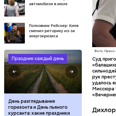
автомобили в июле
Полковник Рейснер: Киев
сменил риторику из-за
энергокризиса
Фото: Пресс-
Праздник каждый день
Суд приг
«балаших
сильнодей
рук прест
удалось е
Миссюра т
«Вечерне
День разглядывания
День качания
горизонта и День пьяного
День шампан
Дихлор
курсанта: какие праздники
праздники о