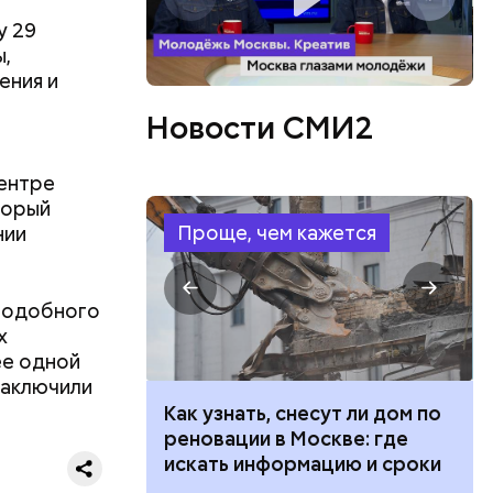
ов
у 29
блей. Эти
ы,
ственными
ения и
Новости СМИ2
ентре
торый
Проще, чем кажется
нии
 подобного
х
ее одной
заключили
 100 тысяч
Как узнать, снесут ли дом по
дарства при
реновации в Москве: где
ии: кто может
искать информацию и сроки
 какие нужны