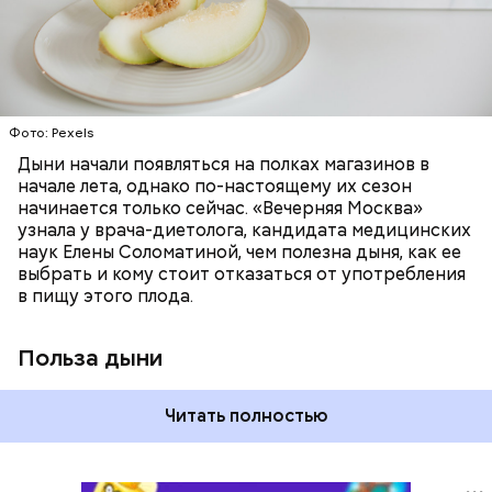
слизистые оболочки органов. А еще именно
ЗДОРОВЬЕ
ПРАВИЛЬНОЕ ПИТАНИЕ
бета-каротин обеспечивает дыне желтый
ОВОЩИ
ЛЕТО
ФРУКТЫ
цвет;
лютеин и зеаксантин — эти каротиноиды
отлично поддерживают наше зрение;
калий — оказывает мочегонное действие,
Фото: Pexels
поддерживает сердечно-сосудистую
систему и предотвращает скачки давления;
Дыни начали появляться на полках магазинов в
магний — помогает калию и не дает сосудам
начале лета, однако по-настоящему их сезон
спазмироваться.
начинается только сейчас. «Вечерняя Москва»
узнала у врача-диетолога, кандидата медицинских
наук Елены Соломатиной, чем полезна дыня, как ее
выбрать и кому стоит отказаться от употребления
в пищу этого плода.
Польза дыни
Читать полностью