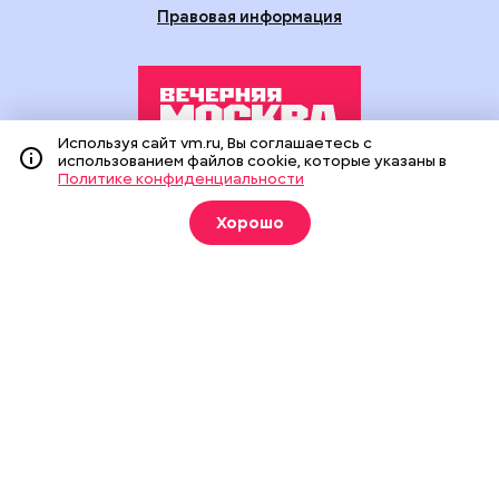
Правовая информация
Используя сайт vm.ru, Вы соглашаетесь с
использованием файлов cookie, которые указаны в
Политике конфиденциальности
Издание создано при финансовой поддержке Департамента
средств массовой информации и рекламы города Москвы.
Хорошо
На сайте применяются рекомендательные технологии
(информационные технологии предоставления информации
на основе сбора, систематизации и анализа сведений,
относящихся к предпочтениям пользователей сети
«Интернет», находящихся на территории Российской
Федерации).
Сетевое издание "Вечерняя Москва" (18+) зарегистрировано
в Федеральной службе по надзору в сфере связи,
информационных технологий и массовых коммуникаций
(Роскомнадзор). Свидетельство о регистрации ЭЛ № ФС 77 -
90524 от 09.12.2025. Учредитель: АО "Редакция газеты
"Вечерняя Москва". Главный редактор
vm.ru
: Александр
Геннадьевич Глуходедов. Адрес редакции: 127015, г.Москва,
Бумажный пр-д, д. 14, стр. 2. Телефон:
+7(499)557-04-24
. Адрес
эл.почты:
edit@vm.ru
. Почта для связи с редакцией сайта: