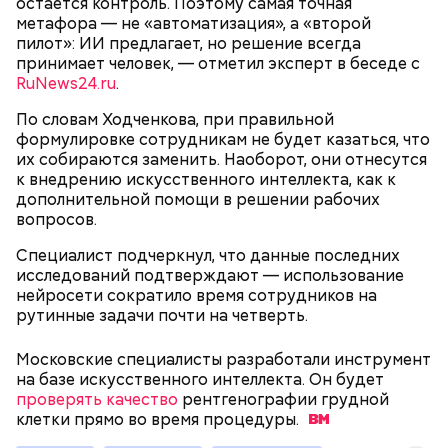
остается контроль. Поэтому самая точная
метафора — не «автоматизация», а «второй
День малины со сливками
пилот»: ИИ предлагает, но решение всегда
принимает человек, — отметил эксперт в беседе с
RuNews24.ru
.
По словам Ходченкова, при правильной
беременным, кормящим женщинам;
формулировке сотрудникам не будет казаться, что
людям с ослабленной иммунной системой;
их собираются заменить. Наоборот, они отнесутся
пожилым;
к внедрению искусственного интеллекта, как к
детям.
дополнительной помощи в решении рабочих
вопросов.
Специалист подчеркнул, что данные последних
исследований подтверждают — использование
нейросети сократило время сотрудников на
рутинные задачи почти на четверть.
В Международный день холостяка все мужчины
Ингредиенты:
Московские специалисты разработали инструмент
без пары видятся со своими друзьями, устраивают
на базе искусственного интеллекта. Он будет
вечеринки, играют в видеоигры и проводят время,
проверять качество
рентгенографии грудной
наслаждаясь свободой и независимостью, пока
клетки прямо во время
процедуры.
это возможно, ведь может быть и так, что через год
они уже не будут холостяками.