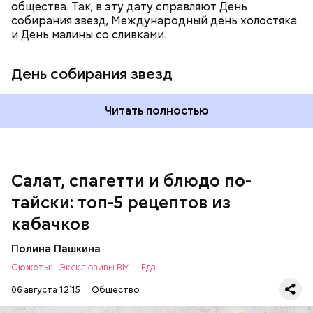
общества. Так, в эту дату справляют День
собирания звезд, Международный день холостяка
и День малины со сливками.
кабачок;
петрушка;
День собирания звезд
чеснок;
оливковое масло;
соль.
Читать полностью
Однако диетолог предупредила: не для всех дыня
Салат, спагетти и блюдо по-
может быть полезна. В первую очередь ее стоит
тайски: топ-5 рецептов из
есть с осторожностью людям:
кабачков
Полина Пашкина
Сюжеты:
Эксклюзивы ВМ
Еда
06 августа 12:15
Общество