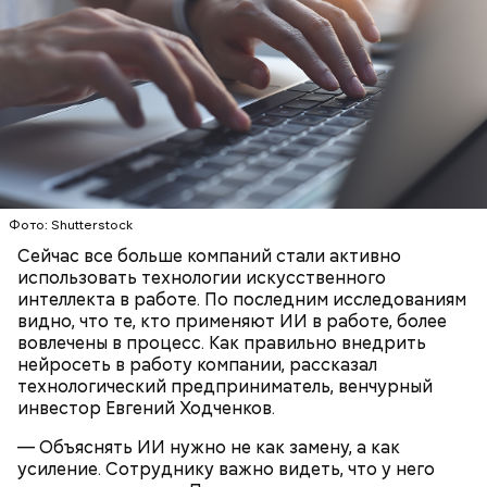
— Кабачки нужно натереть длинными слайсами
(это можно сделать на специальной терке),
День малины со сливками отмечается в США в
похожими на спагетти, и уложить в противень.
честь вкусового сочетания этой ягоды со сливками.
Дальше нужно добавить немного растительного
В этот праздник люди едят не только малину со
масла, соль, а сверху бросить хаотично
сливками, но и другие десерты на основе этих
порезанную брынзу. Затем добавляются помидоры
двух ингредиентов. Их можно купить в магазине
черри или грунтовые, — рассказал шеф-повар.
или сделать самостоятельно вместе со своими
родными и близкими.
Фото: Shutterstock
— Там может содержаться огромное количество
Сейчас все больше компаний стали активно
нитратов, которое вызовет головокружение,
использовать технологии искусственного
гипоксию и ухудшение физического состояния, —
интеллекта в работе. По последним исследованиям
предостерегла Соломатина.
видно, что те, кто применяют ИИ в работе, более
вовлечены в процесс. Как правильно внедрить
нейросеть в работу компании, рассказал
технологический предприниматель, венчурный
инвестор Евгений Ходченков.
кабачок;
брынза;
— Объяснять ИИ нужно не как замену, а как
растительное масло;
усиление. Сотруднику важно видеть, что у него
помидоры черри либо грунтовые.