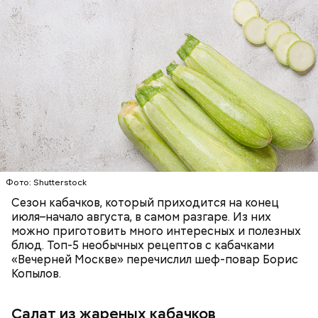
Ингредиенты:
ЕДА
ОВОЩИ
РЕЦЕПТЫ
Фото: Shutterstock
Фото: Shutterstock
Сезон кабачков, который приходится на конец
июля–начало августа, в самом разгаре. Из них
можно приготовить много интересных и полезных
блюд. Топ-5 необычных рецептов с кабачками
Вред дыни
«Вечерней Москве» перечислил шеф-повар Борис
Копылов.
Салат из жареных кабачков