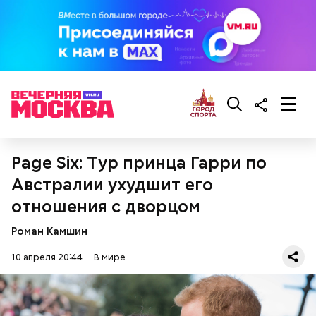
Page Six: Тур принца Гарри по
Австралии ухудшит его
отношения с дворцом
Фото: Shutterstock
Роман Камшин
10 апреля 20:44
В мире
Впадина Данакиль, Эфиопия