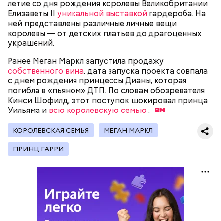
летие со дня рождения королевы Великобритании
Елизаветы II
уникальной выставкой
гардероба. На
ней представлены различные личные вещи
королевы — от детских платьев до драгоценных
украшений.
Фото: Shutterstock
Ранее Меган Маркл запустила продажу
собственного вина
, дата запуска проекта совпала
с днем рождения принцессы Дианы, которая
погибла в «пьяном» ДТП. По словам обозревателя
Кинси Шофилд, этот поступок шокировал принца
Уильяма и
всю королевскую семью
.
Остров Сокотра, Йемен
КОРОЛЕВСКАЯ СЕМЬЯ
МЕГАН МАРКЛ
ПРИНЦ ГАРРИ