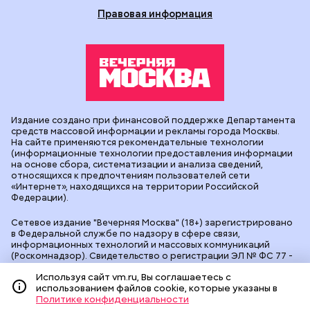
Правовая информация
Издание создано при финансовой поддержке Департамента
средств массовой информации и рекламы города Москвы.
На сайте применяются рекомендательные технологии
(информационные технологии предоставления информации
на основе сбора, систематизации и анализа сведений,
относящихся к предпочтениям пользователей сети
«Интернет», находящихся на территории Российской
Федерации).
Сетевое издание "Вечерняя Москва" (18+) зарегистрировано
в Федеральной службе по надзору в сфере связи,
информационных технологий и массовых коммуникаций
(Роскомнадзор). Свидетельство о регистрации ЭЛ № ФС 77 -
90524 от 09.12.2025. Учредитель: АО "Редакция газеты
Используя сайт vm.ru, Вы соглашаетесь с
"Вечерняя Москва". Главный редактор
vm.ru
: Александр
использованием файлов cookie, которые указаны в
Геннадьевич Глуходедов. Адрес редакции: 127015, г.Москва,
Политике конфиденциальности
Бумажный пр-д, д. 14, стр. 2. Телефон:
+7(499)557-04-24
. Адрес