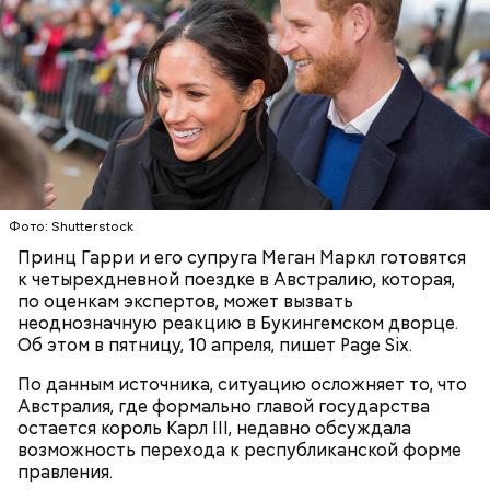
Фото: Shutterstock
Принц Гарри и его супруга Меган Маркл готовятся
к четырехдневной поездке в Австралию, которая,
по оценкам экспертов, может вызвать
неоднозначную реакцию в Букингемском дворце.
Об этом в пятницу, 10 апреля, пишет Page Six.
К тому же здесь водятся редкие виды животных и
других растений, которых в мире больше нигде не
По данным источника, ситуацию осложняет то, что
встретить. На Сокотре также есть горы,
Австралия, где формально главой государства
известняковое плато и прибрежные равнины,
остается король Карл III, недавно обсуждала
которые дополняют «внеземную» атмосферу.
возможность перехода к республиканской форме
правления.