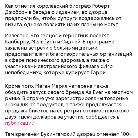
Как отметил королевский биограф Роберт
Джобсон в беседе с изданием, во дворце
предпочли бы, чтобы супруги воздержались от
визита, однако повлиять на их планы не могут.
Известно, что герцог и герцогиня посетят
Канберру, Мельбурн и Сидней. В программе
заявлены встречи с больными детьми,
Главная особенность острова Сокотра —
представителями благотворительных организаций
драконовые деревья, которые растут только здесь.
в сфере психического здоровья, а также с
Внешне они напоминают большие грибы, а
участниками австралийского филиала «Игр
драконовыми их называют из-за красного цвета
непобедимых», которые курирует Гарри.
смолы, которую местные жители сравнивают с
кровью дракона. Они же используют ее в
Кроме того, Меган Маркл намерена также
медицинских целях и красят ей ткань и волосы.
обсудить запуск своего бренда As Ever на местном
рынке. В стране уже зарегистрированы товарные
знаки для 12 продуктов, а также продолжается
продажа билетов на ее ретрит стоимостью около
двух тысяч долларов за участие, сообщается в
публикации
.
Тем временем Букингемский дворец отмечает 100-