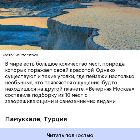
самом деле они состоят из отложений известняка.
Горячие источники, насыщенные кальцием,
тысячелетиями создавали эти ступенчатые
ПРИРОДА
ПЛАНЕТА ЗЕМЛЯ
ТУРИЗМ
бассейны. Сейчас это одна из самых известных
достопримечательностей в Турции.
Фото: Shutterstock
В мире есть большое количество мест, природа
которых поражает своей красотой. Однако
существуют и такие уголки, где пейзажи настолько
необычные, что появляется ощущение, будто
находишься на другой планете. «Вечерняя Москва»
составила подборку из 10 мест с
завораживающими и «внеземными» видами.
Памуккале, Турция
Читать полностью