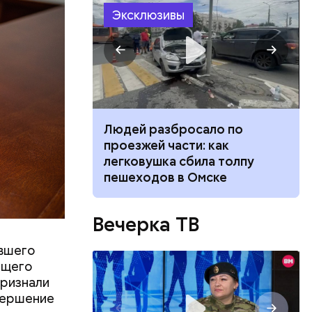
Эксклюзивы
ч: поможет ли
Людей разбросало по
ок сбросить
проезжей части: как
легковушка сбила толпу
пешеходов в Омске
Вечерка ТВ
ывшего
ов
бщего
блей. Эти
признали
ственными
овершение