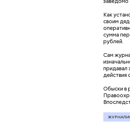
заведомо 
Как устан
своим дяд
оперативн
сумма пер
рублей.
Сам журна
изначальн
придавал 
действия 
Обыски в 
Правоохра
Впоследс
Молодого 
что плани
ЖУРНАЛИ
посчитали
которая в