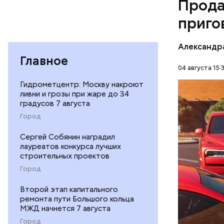
Прода
дней Мисс
приго
Фото: База
Александр
Главное
04 августа 15:
Гидрометцентр: Москву накроют
В мае 202
ливни и грозы при жаре до 34
Гусейна Г
градусов 7 августа
неуплате 
НАЛОГИ
Город
размере. 
ГАСАН ГУ
Сергей Собянин наградил
лауреатов конкурса лучших
строительных проектов
Город
Второй этап капитального
ремонта пути Большого кольца
Началось 
МЖД начнется 7 августа
скрытую к
Город