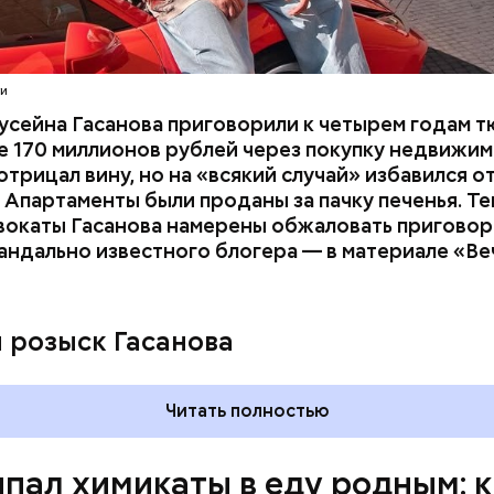
их Артем Миссюра, который тайно приходил в кв
отчима и подсыпал им в еду химикаты. Также отра
его младшая сестра.
ти
усейна Гасанова приговорили к четырем годам т
 170 миллионов рублей через покупку недвижим
трицал вину, но на «всякий случай» избавился о
 Апартаменты были проданы за пачку печенья. Те
вокаты Гасанова намерены обжаловать приговор.
андально известного блогера — в материале «В
ay
deo
и розыск Гасанова
Читать полностью
пал химикаты в еду родным: к