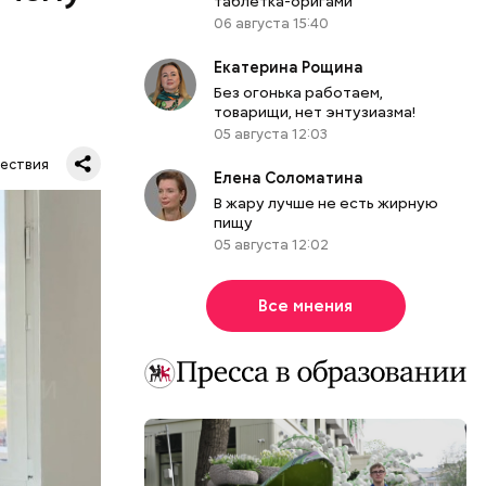
таблетка-оригами
06 августа 15:40
Екатерина Рощина
Без огонька работаем,
товарищи, нет энтузиазма!
05 августа 12:03
ествия
Елена Соломатина
В жару лучше не есть жирную
тную
пищу
гли
05 августа 12:02
ших
пасть в
Все мнения
еде,