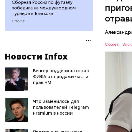
Сборная России по футзалу
приго
победила на международном
турнире в Бангкоке
отрав
Спорт
Видео: пре
Александр
Сюжет:
Экск
Новости Infox
Все начал
больницу 
поставить
Венгер поддержал отказ
ОТРАВЛЕ
направили
ФИФА от продажи части
прав ЧМ
сильнодей
СЛЕДСТВ
организм 
изъятой и
Что изменилось для
пользователей Telegram
Premium в России
Против музыкального