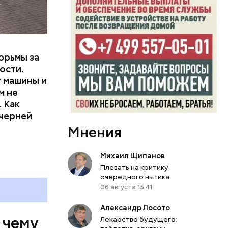
артиру
вленную
юрьмы за
ости.
т машины и
м не
 Как
ечерней
Мнения
Михаил Щипанов
Плевать на критику
очередного нытика
06 августа 15:41
Александр Лосото
 чему
Лекарство будущего: