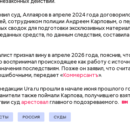
незаконных действий.
овил суд, Аллаяров в апреле 2024 года договорил
ей, сотрудником полиции Андреем Карповым, о п
ых сводок для подготовки эксклюзивных материа
еданных средств, по данным следствия, составила
лист признал вину в апреле 2026 года, пояснив, чт
о воспринимал происходящее как работу с источн
значения последствиям. Позже он заявил, что счит
ошибочными, передает «
Коммерсантъ
».
редакции Ura.ru прошли в начале июня прошлого г
нители также поймали Карпова, получившего взят
твии суд
арестовал
главного
подозреваемого.
человека задержали. На первом же допросе он п
Как поменять батареи дома и
Как получить до
ровал отравить только отчима. Тогда следователи
не получить штраф
рублей от госу
СТЫ
РОССИЯ
СУДЫ
, что мотивом преступления была квартира родит
трудной ситуац
 случае их смерти перешла бы сыну. Но спустя нес
претендовать и