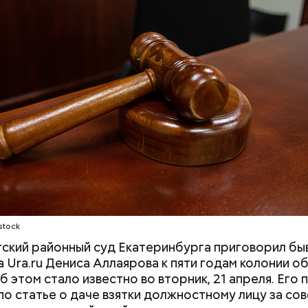
ой прокуратуре
.
Хотела спасти малыша: как
Вода за 10 тыся
мать и сын погибли при
японский напит
падении из окна в Раменском
лишний вес
е был жертвой Миссюры
stock
ский районный суд Екатеринбурга приговорил б
ли считали, что в период с 2019 по 2021 год Гасан
 Ura.ru Дениса Аллаярова к пяти годам колонии о
 от уплаты налогов на более чем 170 миллионов ру
б этом стало известно во вторник, 21 апреля. Его 
 якобы распределил между родственниками и соб
по статье о даче взятки должностному лицу за с