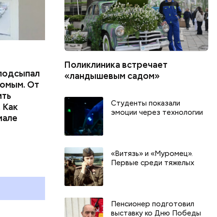
Поликлиника встречает
подсыпал
«ландышевым садом»
омым. От
ить
Студенты показали
 Как
эмоции через технологии
иале
День арбуза и День поцелуев
День собира
с зеркалом: какие праздники
Международ
«Витязь» и «Муромец».
Первые среди тяжелых
и
отмечают в России и мире 3
холостяка: 
августа
отмечают в 
августа
Пенсионер подготовил
выставку ко Дню Победы