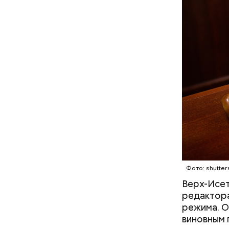
московск
Кто ещ
Фото: shutter
Верх-Исет
Следовате
редактора
уклонился
режима. О
деньги он
виновным 
счетами.