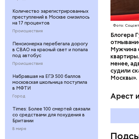
потерпевш
Количество зарегистрированных
матери и 
преступлений в Москве снизилось
пищу ела 
на 17 процентов
Фото: Соцсе
Происшествия
Блогера Г
отмывание
Пенсионерка перебегала дорогу
Мужчина о
в СВАО на красный свет и попала
под автобус
квартиры.
менее, ад
Происшествия
судили ск
Pl
Набравшая на ЕГЭ 500 баллов
Москвы».
московская школьница поступила
Vi
в МФТИ
Арест 
Город
Times: Более 100 смертей связали
со средствами для похудения в
Британии
В мире
Подсы