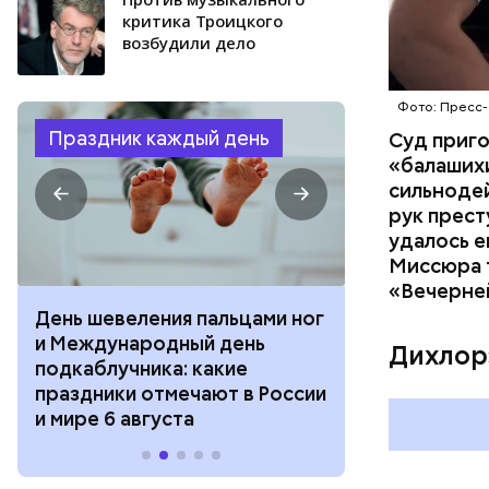
критика Троицкого
возбудили дело
Фото: Пресс-
Праздник каждый день
Суд приг
«балаших
сильнодей
рук прест
удалось е
Миссюра т
«Вечерне
День шевеления пальцами ног
День разгля
и Международный день
горизонта и 
Дихлор
подкаблучника: какие
курсанта: ка
праздники отмечают в России
отмечают в Р
и мире 6 августа
августа