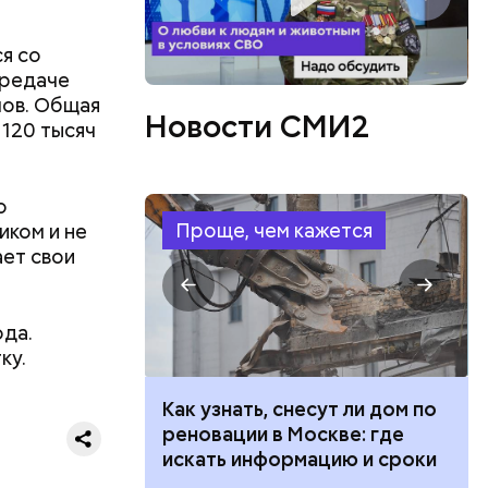
ся со
ередаче
лов. Общая
Новости СМИ2
 120 тысяч
о
Проще, чем кажется
иком и не
ает свои
ода.
ку.
ризнался,
 100 тысяч
Как узнать, снесут ли дом по
дарства при
реновации в Москве: где
елей,
ии: кто может
искать информацию и сроки
колько
 какие нужны