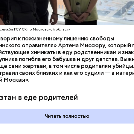
служба ГСУ СК по Московской области
оворил к пожизненному лишению свободы
инского отравителя» Артема Миссюру, который 
ствующие химикаты в еду родственникам и знак
упника погибла его бабушка и друг детства. Выж
ще семи жертвам, в том числе родителям убийцы.
равил своих близких и как его судили — в матер
й Москвы».
дывания
День качания на качелях и
День пьяного
День шампанского: какие
этан в еде родителей
кие праздники
праздники отмечают в Росси
оссии и мире 5
и мире 4 августа
Читать полностью