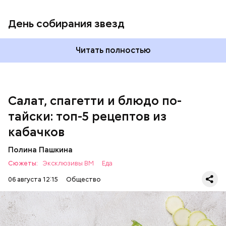
кабачок;
петрушка;
День собирания звезд
чеснок;
оливковое масло;
соль.
Читать полностью
Однако диетолог предупредила: не для всех дыня
Салат, спагетти и блюдо по-
может быть полезна. В первую очередь ее стоит
тайски: топ-5 рецептов из
есть с осторожностью людям:
кабачков
Полина Пашкина
Сюжеты:
Эксклюзивы ВМ
Еда
06 августа 12:15
Общество
Ингредиенты: