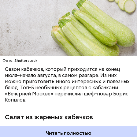
ЕДА
ОВОЩИ
РЕЦЕПТЫ
Фото: Shutterstock
Фото: Shutterstock
Сезон кабачков, который приходится на конец
июля–начало августа, в самом разгаре. Из них
можно приготовить много интересных и полезных
блюд. Топ-5 необычных рецептов с кабачками
Вред дыни
«Вечерней Москве» перечислил шеф-повар Борис
Копылов.
Салат из жареных кабачков
кремний — укрепляет кости, зубы, волосы и
Читать полностью
ногти и оказывает омолаживающее действие;