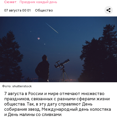
Сюжет:
Праздник каждый день
07 августа 00:01
Общество
День собирания звезд учрежден в честь
метеорного потока Персеиды, который ежегодно
можно наблюдать в августе. Все любители
— Кабачки, порезанные кубиками, нужно легко
смотреть на звездопад 7 августа выезжают за
обжарить на сковороде. К ним добавляются зелень
город — в местность, где нет светового
петрушки, чеснок, соль и оливковое масло.
ЕДА
ПРАЗДНИКИ
ЗВЕЗДОПАД
загрязнения и где можно невооруженным глазом
Получается очень вкусно, — поделился рецептом
СЛАДОСТИ
АСТРОНОМИЯ
наблюдать за падающими звездами.
Копылов.
с сахарным диабетом;
лишним весом.
Фото: shutterstock
7 августа в России и мире отмечают множество
праздников, связанных с разными сферами жизни
общества. Так, в эту дату справляют День
собирания звезд, Международный день холостяка
и День малины со сливками.