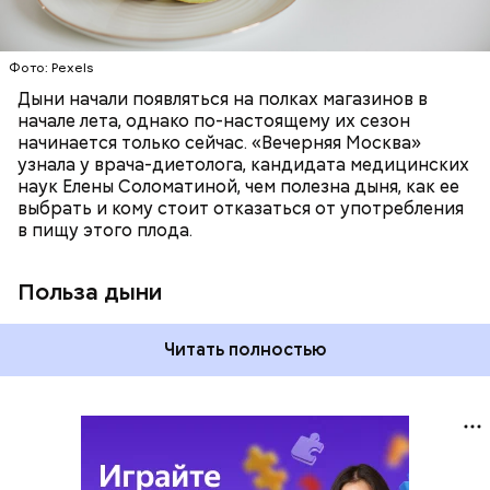
лютеин и зеаксантин — эти каротиноиды
отлично поддерживают наше зрение;
калий — оказывает мочегонное действие,
Фото: Pexels
поддерживает сердечно-сосудистую
систему и предотвращает скачки давления;
Дыни начали появляться на полках магазинов в
магний — помогает калию и не дает сосудам
начале лета, однако по-настоящему их сезон
спазмироваться.
начинается только сейчас. «Вечерняя Москва»
узнала у врача-диетолога, кандидата медицинских
наук Елены Соломатиной, чем полезна дыня, как ее
выбрать и кому стоит отказаться от употребления
в пищу этого плода.
Польза дыни
Читать полностью