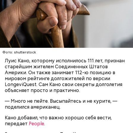
(это можно сделать на специальной терке),
День малины со сливками отмечается в США в
похожими на спагетти, и уложить в противень.
честь вкусового сочетания этой ягоды со сливками.
Дальше нужно добавить немного растительного
В этот праздник люди едят не только малину со
масла, соль, а сверху бросить хаотично
сливками, но и другие десерты на основе этих
порезанную брынзу. Затем добавляются помидоры
двух ингредиентов. Их можно купить в магазине
черри или грунтовые, — рассказал шеф-повар.
или сделать самостоятельно вместе со своими
родными и близкими.
— Там может содержаться огромное количество
Фото: shutterstock
нитратов, которое вызовет головокружение,
Луис Кано, которому исполнилось 111 лет, признан
гипоксию и ухудшение физического состояния, —
старейшим жителем Соединенных Штатов
предостерегла Соломатина.
Америки. Он также занимает 112-ю позицию в
мировом рейтинге долгожителей по версии
LongeviQuest. Сам Кано свои секреты долголетия
объясняет просто и практично.
кабачок;
— Много не пейте. Высыпайтесь и не курите, —
брынза;
поделился американец.
растительное масло;
помидоры черри либо грунтовые.
Кано добавил, что важно хорошо себя вести,
передает
People
.
День малины со сливками