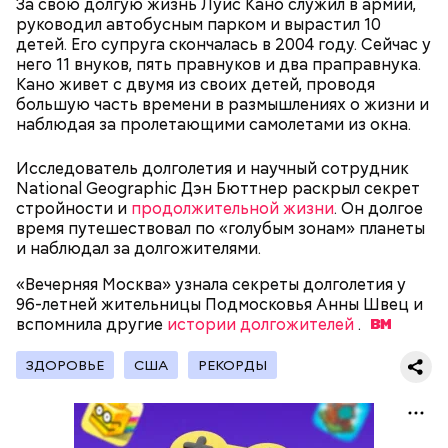
За свою долгую жизнь Луис Кано служил в армии,
руководил автобусным парком и вырастил 10
детей. Его супруга скончалась в 2004 году. Сейчас у
него 11 внуков, пять правнуков и два праправнука.
беременным, кормящим женщинам;
Кано живет с двумя из своих детей, проводя
людям с ослабленной иммунной системой;
большую часть времени в размышлениях о жизни и
пожилым;
наблюдая за пролетающими самолетами из окна.
детям.
Исследователь долголетия и научный сотрудник
National Geographic Дэн Бюттнер раскрыл секрет
стройности и
продолжительной жизни
. Он долгое
время путешествовал по «голубым зонам» планеты
и наблюдал за долгожителями.
«Вечерняя Москва» узнала секреты долголетия у
В Международный день холостяка все мужчины
Ингредиенты:
96-летней жительницы Подмосковья Анны Швец и
без пары видятся со своими друзьями, устраивают
вспомнила другие
вечеринки, играют в видеоигры и проводят время,
истории долгожителей
.
наслаждаясь свободой и независимостью, пока
это возможно, ведь может быть и так, что через год
ЗДОРОВЬЕ
США
РЕКОРДЫ
они уже не будут холостяками.