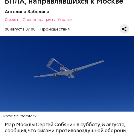
БПЛА, направлявшихся к Москве
Ангелина Забелина
Сюжет:
Спецоперация на Украине
08 августа 07:00
Происшествия
Ранее в пресс-службе Минобороны сообщили, что
ПВО за день 7 августа
ликвидировала 75
беспилотников
украинской армии над
территорией России.
СПЕЦОПЕРАЦИИ
МОСКВА
СЕРГЕЙ СОБЯНИН
БЕСПИЛОТНИКИ
Фото: Shutterstock
Мэр Москвы Сергей Собянин в субботу, 8 августа,
сообщил, что силами противовоздушной обороны