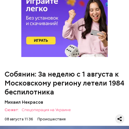
Ранее сообщалось, что на Ильском
нефтеперерабатывающем заводе в
Краснодарском крае
произошло возгорание
после
падения обломков беспилотника. В результате
происшествия пострадали пять человек.
Собянин: За неделю с 1 августа к
Московскому региону летели 1984
беспилотника
Михаил Некрасов
Сюжет:
Спецоперация на Украине
08 августа 11:36
Происшествия