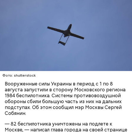
Утром Министерство обороны отчиталось, что за
ночь над регионами России и акваторией
Азовского моря были перехвачены и
уничтожены
397 украинских
беспилотников самолетного типа.
Атаке беспилотников подверглось
также
промышленное предприятие в Самарской области.
УКРАИНА
МОСКВА
СЕРГЕЙ СОБЯНИН
На месте падения БПЛА работают оперативные
БЕСПИЛОТНИКИ
службы, специалисты занимаются ликвидацией
последствий атаки.
Фото: shutterstock
Вооруженные силы Украины в период с 1 по 8
августа запустили в сторону Московского региона
1984 беспилотника. Системы противовоздушной
обороны сбили большую часть из них на дальних
подступах. Об этом сообщил мэр Москвы Сергей
Собянин.
— 82 беспилотника уничтожены на подлете к
Кроме того, из-за падения обломков беспилотника
Москве, — написал глава города на своей странице
на Ильском нефтеперерабатывающем заводе в