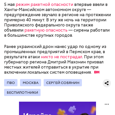
5 мая
режим ракетной опасности
впервые ввели в
Ханты-Мансийском автономном округе —
предупреждение звучало в регионе на протяжении
примерно 40 минут. В эту же ночь на территории
Приволжского федерального округа также
объявили
ракетную опасность
— сирены работали
в большинстве крупных городов.
Ранее украинский дрон нанес удар по одному из
промышленных предприятий в Пермском крае, в
результате атаки
никто не пострадал
. При этом
губернатор региона Дмитрий Махонин призвал
Украинский дрон-камикадзе
ударил по
местных жителей отправиться в укрытие при
движущемуся гражданскому автомобилю
в
включении локальных систем
оповещения.
поселке Суземка Брянской области. Ранения
получили четыре девушки, их доставили в
ПВО
МОСКВА
СЕРГЕЙ СОБЯНИН
больницу с травмами разной степени тяжести.
БЕСПИЛОТНИКИ