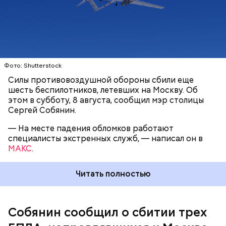
Фото: Shutterstock
Силы противовоздушной обороны сбили еще
шесть беспилотников, летевших на Москву. Об
этом в субботу, 8 августа, сообщил мэр столицы
Сергей Собянин.
— На месте падения обломков работают
специалисты экстренных служб, — написал он в
6 августа украинский дрон-камикадзе
ударил по
МАКС
.
движущемуся гражданскому автомобилю
в
поселке Суземка Брянской области. Ранения
получили четыре девушки, их доставили в
Читать полностью
больницу с травмами разной степени тяжести.
Собянин сообщил о сбитии трех