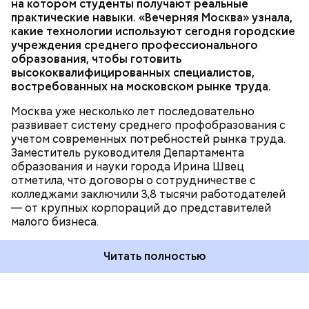
на котором студенты получают реальные
тысячи мастерских и лабораторий. Ирина Швец
практические навыки. «Вечерняя Москва» узнала,
сообщила, что к 2031 году планируется полностью
какие технологии используют сегодня городские
обновить инфраструктуру городских колледжей, в
учреждения среднего профессионального
том числе — построить семь новых, где будут
образования, чтобы готовить
обучаться более 60 тысяч студентов.
высококвалифицированных специалистов,
востребованных на московском рынке труда.
Москва уже несколько лет последовательно
развивает систему среднего профобразования с
учетом современных потребностей рынка труда.
Заместитель руководителя Департамента
— Увидев, как здесь все устроено, послушав
образования и науки города Ирина Швец
рассказы режиссеров, актеров, я по-другому стала
отметила, что договоры о сотрудничестве с
смотреть на кинематограф. Думаю, что мне было
колледжами заключили 3,8 тысячи работодателей
бы интересно побыть за кадром, например в
— от крупных корпораций до представителей
кресле режиссера, — рассказала она.
малого бизнеса.
Читать полностью
Во время экскурсии по кинопарку ученица 10 «Г»
класса Мария Бочарова с большим интересом
изучила кинопроизводственную инфраструктуру