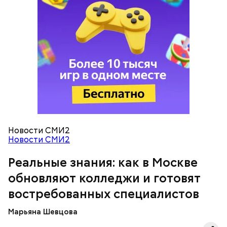
— Очень красивые локации и столько полезных
знаний! — поделилась ученица 10 «В» класса Елена
Васильева.
Новости СМИ2
Новости СМИ2
Как на производстве
Реальные знания: как в Москве
обновляют колледжи и готовят
востребованных специалистов
Марьяна Шевцова
Во время экскурсии школьники побывали на