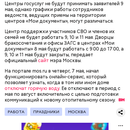
Центры госуслуг не будут принимать заявителей 9
электромеханики и информационных технологий
мая, однако графики работы сотрудников
обучают по профессии «Мастер вертикального
ведомств, ведущих приемы на территории
транспорта». Здесь есть мастерская, где учат
центров «Мои документы», могут различаться.
будущих электромехаников по лифтам.
Модернизировали также лабораторию
Центр поддержки участников СВО и членов их
композитных материалов в Политехническом
семей не будет работать 9, 10 и 11 мая. Дворцы
колледже имени Н. Н. Годовикова. Там студенты
бракосочетания и офисы ЗАГС в центрах «Мои
изготавливают детали из стеклоткани и
документы» 8 мая будут работать с 9:00 до 17:00, а
углеволокна, проверяют их качество на новых
9, 10 и 11 мая будут закрыты, передает
дефектоскопах и работают на лазерном и
официальный
сайт
мэра Москвы.
Все участники экскурсии отметили масштабы
гибочном станках с ЧПУ. Здесь же появился
пространства кинопарка и возможность
учебный комплекс с технологией дополненной
На портале mos.ru в четверг, 7 мая, начал
перемещаться из одной эпохи в другую.
реальности, который помогает студентам изучать
функционировать онлайн-сервис, который
устройство авиационных двигателей.
позволяет узнать, когда в том или ином доме
отключат горячую воду
. Ее отключают в период с
мая по август включительно с целью подготовки
коммуникаций к новому отопительному
Мастерские и лаборатории колледжей, которые
сезону.
уже обновили, больше напоминают реальные
производственные площадки, нежели учебные
РАБОТА
ПРАЗДНИКИ
МОСКВА
помещения.