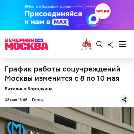
реальных зданий.
СПРАВКА
График работы соцучреждений
Москвы изменится с 8 по 10 мая
Виталина Бородкина
Реальные знания
08 мая 13:46
Город
Кинопарк «Москино» — часть проекта мэра
столицы «Москва — город кино» и объект
московского кинокластера. На экскурсиях мы