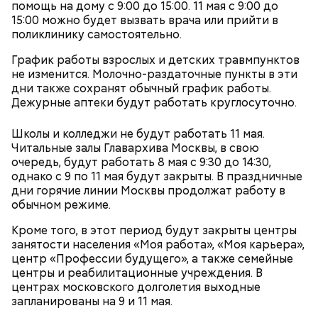
лаборатория для бариста с профессиональными
помощь на дому с 9:00 до 15:00. 11 мая с 9:00 до
кофемашинами и инструментами, где уже
15:00 можно будет вызвать врача или прийти в
занимаются более 500 студентов.
поликлинику самостоятельно.
График работы взрослых и детских травмпунктов
не изменится. Молочно-раздаточные пункты в эти
дни также сохранят обычный график работы.
Дежурные аптеки будут работать круглосуточно.
Школы и колледжи не будут работать 11 мая.
Читальные залы Главархива Москвы, в свою
очередь, будут работать 8 мая с 9:30 до 14:30,
однако с 9 по 11 мая будут закрыты. В праздничные
дни горячие линии Москвы продолжат работу в
обычном режиме.
ПРЯМАЯ РЕЧЬ
Лучшая техника
Кроме того, в этот период будут закрыты центры
От новичка к профи:
Диплом по цене квартиры: из чего
занятости населения «Моя работа», «Моя карьера»,
«Абилимпикс» помогает в
складывается стоимость
центр «Профессии будущего», а также семейные
трудоустройстве москвичам с
обучения в вузах и какие
центры и реабилитационные учреждения. В
особенностями здоровья
профессии будут престижными
центрах московского долголетия выходные
запланированы на 9 и 11 мая.
В Московском государственном колледже