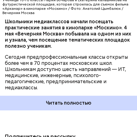
Ученицы 10-го класса Мария Бочарова и Екатерина Калашникова на
ребята работают на реальных площадках вместе с
футуристической площадке, которая строилась для съемок фильма
«Арканар» в кинопарке «Москино» / Фото: Анатолий Цымбалюк /
действующими специалистами из интересующей
Вечерняя Москва
их сферы. Одно из направлений
Школьники медиаклассов начали посещать
предпрофессионального образования —
практические занятия в кинопарке «Москино». 4
медиаклассы, в которых сегодня учатся более
мая «Вечерняя Москва» побывала на одном из них
шести тысяч школьников.
и узнала, чем посещение тематических площадок
полезно ученикам.
Сегодня предпрофессиональные классы открыты
более чем в 70 процентах московских школ.
Школьникам доступно шесть направлений — ИТ,
медицинские, инженерные, психолого-
педагогические, предпринимательские и
медиаклассы.
Читать полностью
Подпишитесь на рассылку