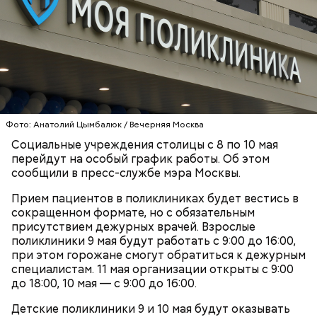
предлагаем ребятам полностью погрузиться в
киносреду — пообщаться со специалистами,
увидеть павильоны, в которых снимаются крупные
отечественные новинки. Здесь мы можем показать
учащимся старших классов весь процесс
— Модернизация мастерских помогает сократить
кинопроизводства изнутри.
разрыв между учебным процессом и реальным
производством. Теперь в наших швейных
лабораториях и лаборатории напитков у каждого
студента есть свое оборудование и свой станок,
Фото: Анатолий Цымбалюк / Вечерняя Москва
на котором они могут отработать необходимые
навыки. Это дает выпускникам конкурентные
Социальные учреждения столицы с 8 по 10 мая
преимущества при трудоустройстве, — отметил
перейдут на особый график работы. Об этом
директор Первого московского образовательного
сообщили в пресс-службе мэра Москвы.
комплекса Юрий Мироненко.
Прием пациентов в поликлиниках будет вестись в
сокращенном формате, но с обязательным
присутствием дежурных врачей. Взрослые
Ситора Даргель, заместитель директора по
поликлиники 9 мая будут работать с 9:00 до 16:00,
событийному маркетингу кинопарка «Москино»:
В Первом московском образовательном комплексе
при этом горожане смогут обратиться к дежурным
обновили мастерские для дизайнеров одежды. Их
специалистам. 11 мая организации открыты с 9:00
оснастили промышленными швейными машинами,
до 18:00, 10 мая — с 9:00 до 16:00.
парогенераторами, раскройными столами и
манекенами. В колледже также открылась
Детские поликлиники 9 и 10 мая будут оказывать