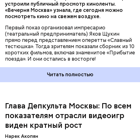
видеоигр и анимационного контента. На площадке
устроили публичный просмотр киноленты.
работают студии захвата движения, звукозаписи и
«Вечерня Москва» узнала, где сегодня можно
фотограмметрии, а также киберспортивная арена
посмотреть кино на свежем воздухе.
и пространства для мероприятий.
Первый показ организовал импресарио
(театральный предприниматель) Яков Щукин
прямо перед представлением оперетты «Славный
тестюшка». Тогда зрителям показали сборник из 10
коротких фильмов, включая знаменитое «Прибытие
поезда». И они остались в восторге!
Читать полностью
— При этом доля Москвы в совокупной выручке
российских студий тоже растет. Если четыре года
назад она составляла 52 процента, то, по
последним данным, этот показатель приблизился к
60 процентам, — передает слова Фурсина
РИА
Глава Депкульта Москвы: По всем
Новости
.
показателям отрасли видеоигр
виден кратный рост
Нарек Акопян