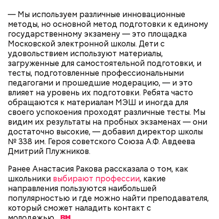
— Мы используем различные инновационные
методы, но основной метод подготовки к единому
государственному экзамену — это площадка
Московской электронной школы. Дети с
удовольствием используют материалы,
загруженные для самостоятельной подготовки, и
«Кинопорт» — у воды
тесты, подготовленные профессиональными
педагогами и прошедшие модерацию, — и это
влияет на уровень их подготовки. Ребята часто
обращаются к материалам МЭШ и иногда для
своего успокоения проходят различные тесты. Мы
видим их результаты на пробных экзаменах — они
достаточно высокие, — добавил директор школы
№ 338 им. Героя советского Союза А.Ф. Авдеева
Дмитрий Плужников.
Ранее Анастасия Ракова рассказала о том, как
школьники
выбирают профессии
, какие
направления пользуются наибольшей
популярностью и где можно найти преподавателя,
который сможет наладить контакт с
— Программу на площадке Северного речного
молодежью.