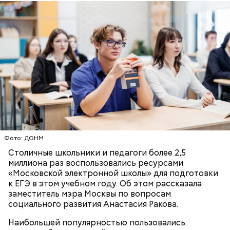
Программа подготовлена вместе с Департаментом
транспорта. Афиша получилась живой и подходит
для тех, кто хочет посетить кинотеатр с детьми.
Фото: ДОНМ
Киносеансы организуются с четверга по
Столичные школьники и педагоги более 2,5
воскресенье включительно.
миллиона раз воспользовались ресурсами
«Московской электронной школы» для подготовки
к ЕГЭ в этом учебном году. Об этом рассказала
заместитель мэра Москвы по вопросам
социального развития Анастасия Ракова.
Наибольшей популярностью пользовались