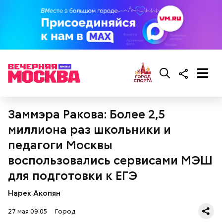
Летний кинотеатр в усадьбе Воронцово / Фото: Пресс-служба
Московского кинокластера
Заммэра Ракова: Более 2,5
миллиона раз школьники и
педагоги Москвы
воспользовались сервисами МЭШ
С историческим видом
для подготовки к ЕГЭ
Нарек Акопян
27 мая 09:05
Город