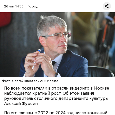
26 мая 14:50
Город
Алексей Фурсин отметил, что уход зарубежных
игроков в 2022 году стал испытанием для
индустрии, но одновременно открыл новые
возможности для отечественных студий и
производителей контента.
ТЕХНОЛОГИИ
ИГРЫ
АЛЕКСЕЙ ФУРСИН
МОСКВА
Фото: Сергей Киселев / АГН Москва
По всем показателям в отрасли видеоигр в Москве
наблюдается кратный рост. Об этом заявил
руководитель столичного департамента культуры
Алексей Фурсин.
По его словам, с 2022 по 2024 год число компаний