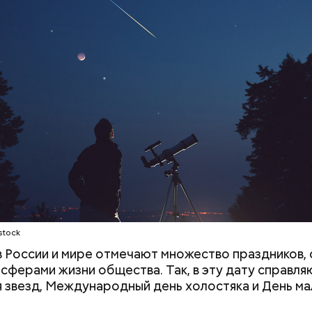
нным глазом наблюдать за падающими звездами.
трудной ситуац
претендовать и
документы
;
а;
ое масло;
erstock
stock
 в России и мире отмечают множество праздников, 
 сферами жизни общества. Так, в эту дату справля
 звезд, Международный день холостяка и День ма
ыни