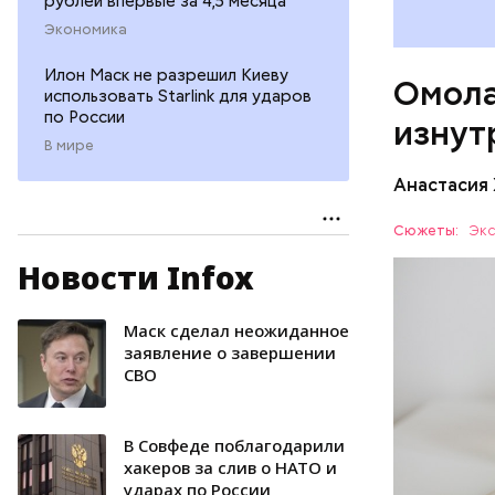
рублей впервые за 4,5 месяца
иммунит
Экономика
«делает
А еще и
Илон Маск не разрешил Киеву
Омола
лютеин 
использовать Starlink для ударов
наше зр
по России
изнут
калий —
В мире
сердечн
Анастасия
давлени
магний 
Дыня соде
Сюжеты:
Экс
организму
Новости Infox
рассказал
ЗДОРОВЬ
минералам
ФРУКТЫ
Маск сделал неожиданное
заявление о завершении
СВО
В Совфеде поблагодарили
хакеров за слив о НАТО и
ударах по России