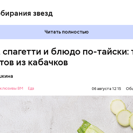
обирания звезд
Читать полностью
, спагетти и блюдо по-тайски: 
тов из кабачков
шкина
нты:
клюзивы ВМ
Еда
06 августа 12:15
Об
ОВОЩИ
РЕЦЕПТЫ