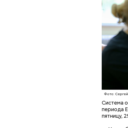
В Междуна
своими др
проводят 
возможно,
холостяка
Фото: Сергей
Система о
периода Е
пятницу, 
с сахар
лишним 