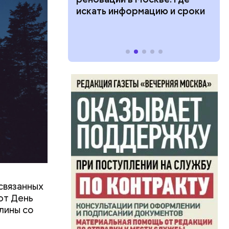
ии: кто может
искать информацию и сроки
 какие нужны
связанных
ют День
лины со