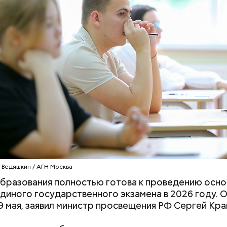
родный день холостяка все мужчины без пары вид
узьями, устраивают вечеринки, играют в видеоигр
время, наслаждаясь свободой и независимостью, 
 ведь может быть и так, что через год они уже не 
ми.
 Ведяшкин / АГН Москва
бразования полностью готова к проведению осно
диного государственного экзамена в 2026 году. О
29 мая, заявил министр просвещения РФ Сергей Кра
ным диабетом;
весом.