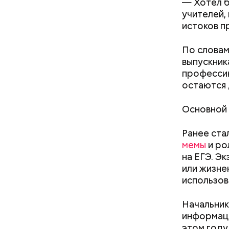
— Хотел б
Спагет
учителей, 
истоков п
По словам
выпускник
профессию
остаются 
Основной 
Ранее ста
мемы
и ро
на ЕГЭ. Э
Междун
или жизне
использов
Начальник
информаци
этом год