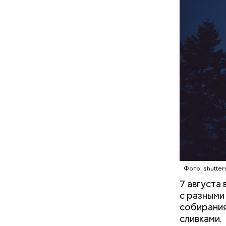
невооруже
кабачок
петрушк
чеснок;
оливков
соль.
Фото: Shutt
Фото: shutter
7 августа
с разными
собирания
сливками.
Вред д