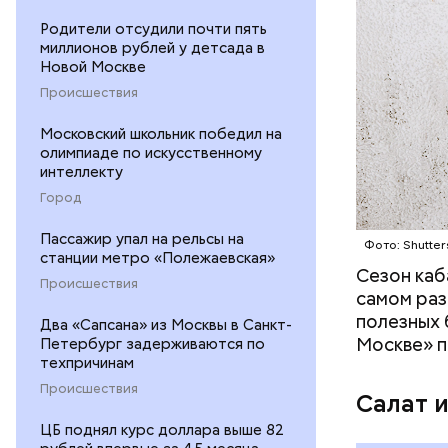
Родители отсудили почти пять
миллионов рублей у детсада в
— В момен
Новой Москве
контролир
Происшествия
положител
предотвра
кремний
Московский школьник победил на
олимпиаде по искусственному
омолаж
интеллекту
витамин
Город
помогае
кожи;
Пассажир упал на рельсы на
Фото: Shutter
клетчат
станции метро «Полежаевская»
холесте
Сезон каб
Происшествия
фолиева
самом раз
беремен
полезных 
Два «Сапсана» из Москвы в Санкт-
плода. 
Москве» п
Петербург задерживаются по
гомоцис
техпричинам
организ
Происшествия
Салат 
ряда оп
ЦБ поднял курс доллара выше 82
бета-ка