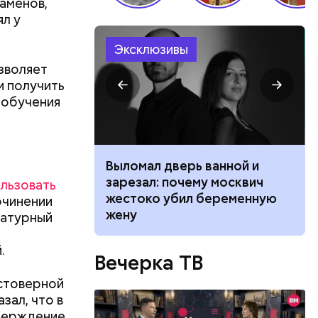
аменов,
ял у
Эксклюзивы
зволяет
и получить
 обучения
ником
Выломал дверь ванной и
 маникюра в
зарезал: почему москвич
льзовать
026
жестоко убил беременную
очинении
жену
ратурный
.
Вечерка ТВ
стоверной
зал, что в
тверждение