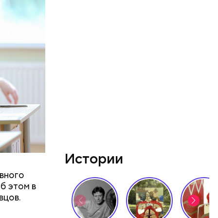
ятся со
ы и
пока это
будут
Истории
вного
б этом в
вцов.