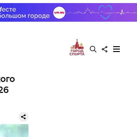
ого
26
фруктозой.
 Но важно
к же как и