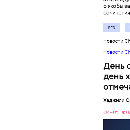
о якобы з
сочинения
— Кабачки
Однако ди
ЕГЭ
сковороде
полезна. 
оливковое
Новости С
Копылов.
Новости С
День 
день 
отмеч
Хаджили О
День соби
Персеиды,
Сюжет:
Праз
любители 
ЕДА
местность
АСТРОНО