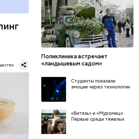
ня
органов.
ет;
линг
рживают
Поликлиника встречает
ся.
му
«ландышевым садом»
щество
ь,
и и
Студенты показали
эмоции через технологии
«Витязь» и «Муромец».
Первые среди тяжелых