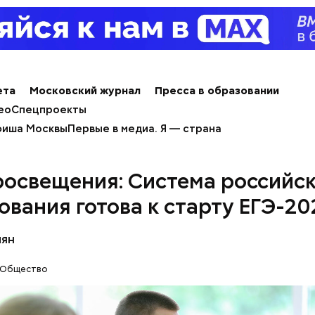
организма
ета
Московский журнал
Пресса в образовании
алины со сливками
ео
Спецпроекты
иша Москвы
Первые в медиа. Я — страна
освещения: Система российск
ования готова к старту ЕГЭ-20
содержится много сахара, который представлен 
тороны — это хорошо, потому что дает энергию.
нты:
пян
то сладкими дынями не нужно сильно увлекаться, та
 людям с сахарным диабетом и лишним весом, —
Общество
ла доктор.