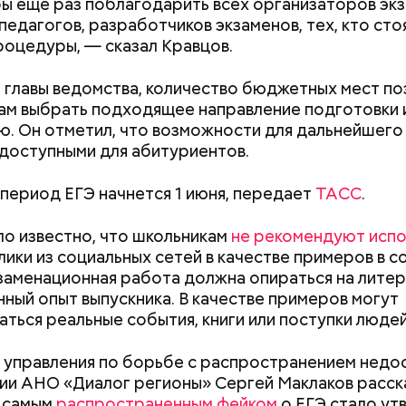
ы еще раз поблагодарить всех организаторов экз
ти из кабачков
педагогов, разработчиков экзаменов, тех, кто сто
роцедуры, — сказал Кравцов.
 главы ведомства, количество бюджетных мест по
ам выбрать подходящее направление подготовки 
. Он отметил, что возможности для дальнейшего
доступными для абитуриентов.
период ЕГЭ начнется 1 июня, передает
ТАСС
.
Дебошир и «гроза»
Маникюр кокош
силовиков: кто такой Роберт
украшу: тренды
ло известно, что школьникам
не рекомендуют испо
Гилман, которого просят
Москве летом 2
лики из социальных сетей в качестве примеров в с
освободить США
кзаменационная работа должна опираться на лите
ародный день холостяка
нный опыт выпускника. В качестве примеров могут
аться реальные события, книги или поступки людей
 управления по борьбе с распространением недо
и АНО «Диалог регионы» Сергей Маклаков расска
у самым
распространенным фейком
о ЕГЭ стало у