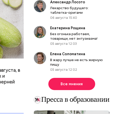
Александр Лосото
Лекарство будущего:
таблетка-оригами
06 августа 15:40
Екатерина Рощина
вает
Без огонька работаем,
товарищи, нет энтузиазма!
05 августа 12:03
р,
ргор
Елена Соломатина
В жару лучше не есть жирную
пищу
вгуста, в
05 августа 12:02
дима
 и
убка у
черней
Все мнения
овня
 в
развитие
е