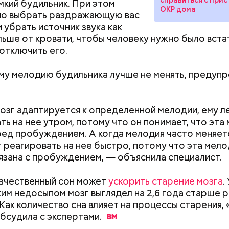
мкий будильник. При этом
ОКР дома
но выбрать раздражающую вас
 убрать источник звука как
ьше от кровати, чтобы человеку нужно было вста
 отключить его.
аму мелодию будильника лучше не менять, предуп
оздушных поцелуев
озг адаптируется к определенной мелодии, ему л
ть на нее утром, потому что он понимает, что эта
ред пробуждением. А когда мелодия часто меняетс
 реагировать на нее быстро, потому что эта мело
вязана с пробуждением, — объяснила специалист.
ачественный сон может
ускорить старение мозга
.
им недосыпом мозг выглядел на 2,6 года старше 
 Как количество сна влияет на процессы старения,
бсудила с
экспертами.