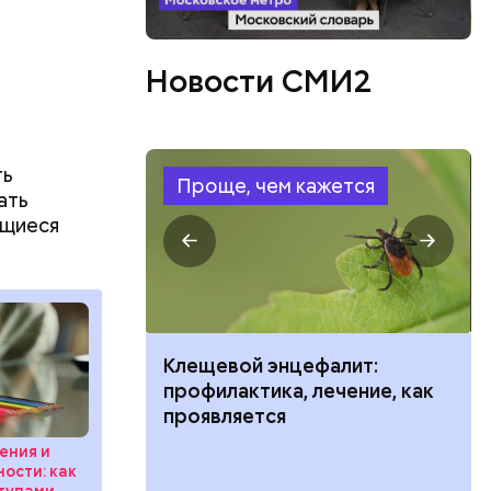
рых
Новости СМИ2
того,
уй
ть
Проще, чем кажется
ать
ющиеся
ить развитие
Клещевой энцефалит:
профилактика, лечение, как
проявляется
ения и
ости: как
ступами