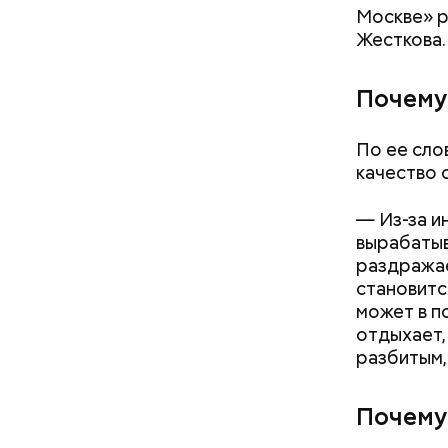
Москве» р
Жесткова.
Почему
 теле: четыре
Новый суперфуд для
По ее сло
ки, которые
долголетия и омоложения:
качество с
ь тревогу
чем полезны сардины
— Из-за и
вырабатыв
раздражае
День «Сча
становитс
счастливы
может в п
кроется в
отдыхает,
другими л
разбитым,
Почему