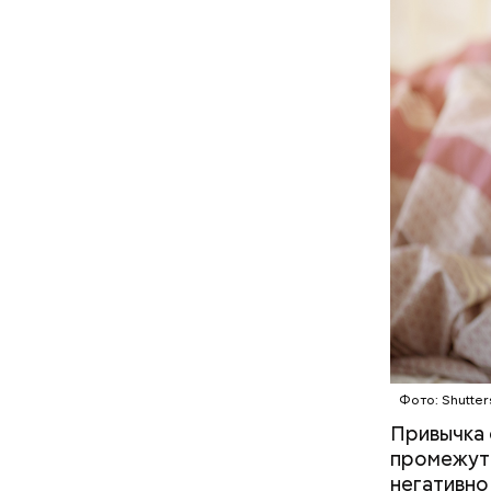
юноши иск
Фото: Shutter
Привычка 
промежуто
негативно
Праздн