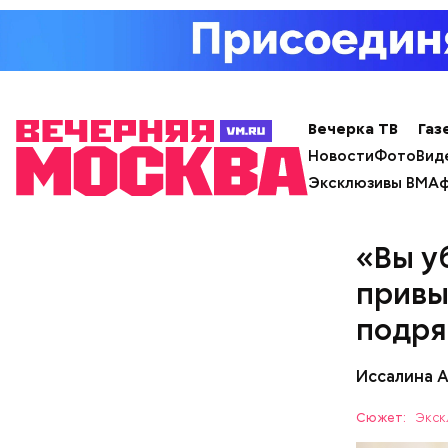
Вечерка ТВ
Газ
Новости
Фото
Вид
Эксклюзивы ВМ
Аф
«Вы у
привы
Праздник 
подря
аналог Дн
другу сюр
Иссалина 
признаютс
прошлое —
Сюжет:
Экск
девушки н