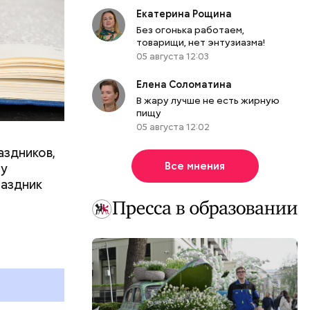
Екатерина Рощина
Без огонька работаем,
товарищи, нет энтузиазма!
05 августа 12:03
Елена Соломатина
В жару лучше не есть жирную
пищу
05 августа 12:02
аздников,
Все мнения
ту
раздник