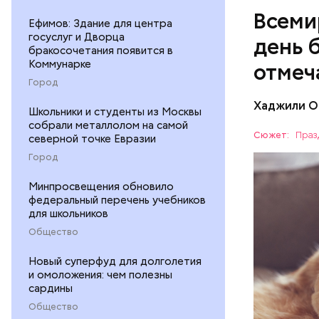
Всеми
Ефимов: Здание для центра
госуслуг и Дворца
день 
бракосочетания появится в
Коммунарке
отмеч
Город
Хаджили О
Школьники и студенты из Москвы
Инициатор
собрали металлолом на самой
фонд Anim
Сюжет:
Праз
северной точке Евразии
любовь и 
ПРАЗДНИ
Город
лакомство
открывают
ПСИХОЛО
Минпросвещения обновило
магазины 
федеральный перечень учебников
для школьников
Общество
Новый суперфуд для долголетия
и омоложения: чем полезны
сардины
Общество