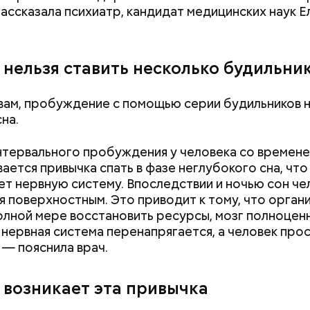
ассказала психиатр, кандидат медицинских наук Е
 нельзя ставить несколько будильни
Прохлада после жары: какой
Интернет помнит
вам, пробуждение с помощью серии будильников 
будет погода в Москве на
растет спрос на
на.
второй неделе августа
персональных д
Сети
нтервального пробуждения у человека со времен
ается привычка спать в фазе неглубокого сна, что
т нервную систему. Впоследствии и ночью сон че
стье случается» был инициирован Тайным общест
я поверхностным. Это приводит к тому, что орган
х людей, чтобы напомнить людям, что счастье на 
олной мере восстановить ресурсы, мозг полноцен
 мелочах. Отпраздновать этот день можно, подели
 нервная система перенапрягается, а человек про
юдьми счастливыми моментами из своей жизни.
 — пояснила врач.
 возникает эта привычка