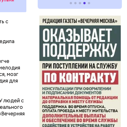
ть с
редила
егче
 мелодия
я, мозг
дия для
 У людей с
реального
 «Вечерняя