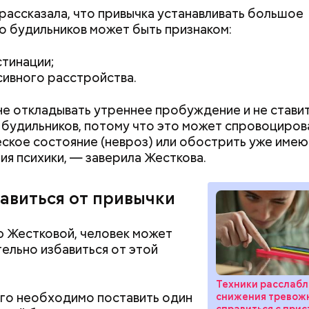
рассказала, что привычка устанавливать большое
ушных поцелуев отмечается с 1983 года. В некото
о будильников может быть признаком:
х заведениях европейских стран в этот праздник
тся тематические вечеринки и флешмобы. Кроме 
тинации;
вать эту дату можно, отправив воздушный поцел
ивного расстройства.
человеку через социальные сети и мессенджеры.
е откладывать утреннее пробуждение и не стави
 будильников, потому что это может спровоциров
ское состояние (невроз) или обострить уже име
ия психики, — заверила Жесткова.
бавиться от привычки
Как узнать, снесут ли дом по
Как предотврат
 Жестковой, человек может
реновации в Москве: где
диабета
ельно избавиться от этой
искать информацию и сроки
Счастье случается»
Техники расслабл
го необходимо поставить один
снижения тревожн
справиться с при