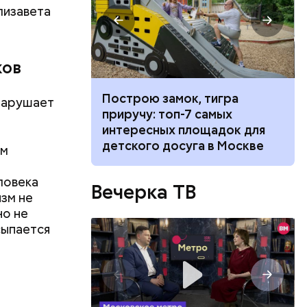
лизавета
ков
 все: почему
Построю замок, тигра
нарушает
 удаление
приручу: топ-7 самых
анных из
интересных площадок для
детского досуга в Москве
ем
ловека
Вечерка ТВ
вом
изм не
самом деле
но не
вшись с
сыпается