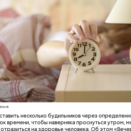
али себе невест.
stock
ставить несколько будильников через определен
к времени, чтобы наверняка проснуться утром, 
 отразиться на здоровье человека. Об этом «Вече
ик любви