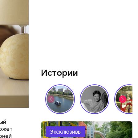
Истории
ный
может
Эксклюзивы
рней