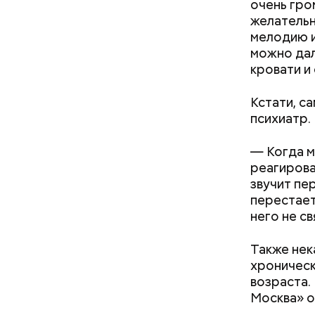
очень гро
желатель
мелодию и
можно дал
кровати и
Кстати, с
психиатр.
День в
— Когда м
реагирова
звучит пе
перестает
него не с
Также нек
хроническ
возраста.
Москва» о