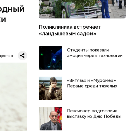
одный
ки
Поликлиника встречает
«ландышевым садом»
дународный
Студенты показали
т свою
эмоции через технологии
щество
бимое
ту
ачьи
«Витязь» и «Муромец».
Первые среди тяжелых
Пенсионер подготовил
выставку ко Дню Победы