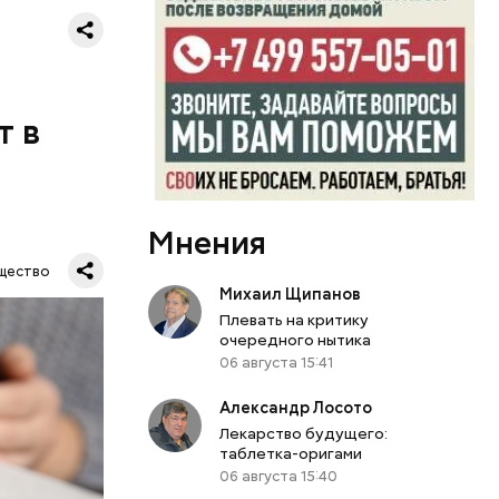
ий
осемь
8». В этот
 и
ти.
т в
Мнения
ра и
щество
ы.
Михаил Щипанов
ПА
ю
Плевать на критику
очередного нытика
06 августа 15:41
Александр Лосото
Лекарство будущего:
таблетка-оригами
06 августа 15:40