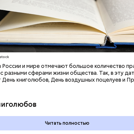
ародный день бесконечности
stock
 в России и мире отмечают большое количество пр
 с разными сферами жизни общества. Так, в эту да
 День книголюбов, День воздушных поцелуев и П
ниголюбов
Читать полностью