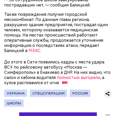
пострадавших нет, — сообщил Балицкий.
Также повреждения получил городской
Родственники обналичивали деньги и возвращали
мясокомбинат. По данным главы региона,
их Гасанову. А чтобы пользоваться деньгами и не
разрушено здание предприятия, пострадал один
вызвать подозрений у налоговой, Гасанов либо
человек, которому оказывается медицинская
распределял их между еще несколькими счетами,
помощь. На местах происшествий работают
либо
покупал на них квартиры
.
оперативные службы, продолжается уточнение
информации о последствиях атаки, передает
Балицкий в
МАКС
.
Следующим подопытным стал друг детства
До этого в Сети появились кадры с места удара
Миссюры Константин. 3 февраля того же года,
ВСУ по рейсовому автобусу «Москва —
когда молодые люди ехали вместе в машине,
— Гасанов, являясь индивидуальным
Симферополь» в Енакиево в ДНР. На них видно, что
подозреваемый угостил приятеля морсом с
предпринимателем, осуществлял
салон и кабина водителя
полностью выгорели
, а
этиленгликолем. Через два дня Константин умер в
предпринимательскую деятельность в области
кузов расплавился от
огня.
больнице.
продажи и размещения рекламы в социальных
сетях. С целью сокрытия своих доходов часть
УКРАИНА
СПЕЦОПЕРАЦИИ
РОССИЯ
денежных средств от спонсоров розыгрышей,
покупателей различных мотивационных курсов и
ШКОЛЫ
прогнозов ставок на спорт Гасанов получал на
свои личные лицевые счета как физического лица, а