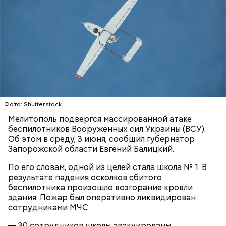
что яд могли добавить в бутылку
некие
недоброжелатели
.
Play
Video
Блогеру грозило до семи лет лишения свободы.
Фото: Shutterstock
Мелитополь подвергся массированной атаке
беспилотников Вооруженных сил Украины (ВСУ).
Об этом в среду, 3 июня, сообщил губернатор
Запорожской области Евгений Балицкий.
Видео: пресс-служба ГСУ СК по Московской области
По его словам, одной из целей стала школа № 1. В
результате падения осколков сбитого
— Мы съездили за витаминами, вернулись обратно,
беспилотника произошло возгорание кровли
поднялись домой. У него ухудшилось самочувствие
здания. Пожар был оперативно ликвидирован
через сутки... Его увезли в больницу,
сотрудниками МЧС.
реанимировали, и там он скончался, — рассказывал
Миссюра на допросе.
— 30 сотрудников школы эвакуированы,