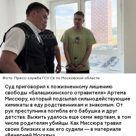
Все началось в июне, когда двое супругов
Видео: пресс-служба ГСУ СК по Московской области
обратились в местную больницу с жалобами на
плохое самочувствие. Врачи не смогли поставить
им точный диагноз, после чего анализы
потерпевших направили на экспертизу. В них
ОТРАВЛЕНИЯ
БАЛАШИХА
РОДИТЕЛИ
специалисты обнаружили сильнодействующий
СЛЕДСТВЕННЫЙ КОМИТЕТ
ЭКСПЕРТИЗЫ
химикат дихлорэтан, который не мог попасть в
организм супругов случайно. То же самое вещество
нашли в еде, изъятой из квартиры пострадавших.
Фото: Пресс-служба ГСУ СК по Московской области
Суд приговорил к пожизненному лишению
свободы «балашихинского отравителя» Артема
Миссюру, который подсыпал сильнодействующие
химикаты в еду родственникам и знакомым. От
рук преступника погибла его бабушка и друг
детства. Выжить удалось еще семи жертвам, в том
числе родителям убийцы. Как Миссюра травил
своих близких и как его судили — в материале
«Вечерней Москвы».