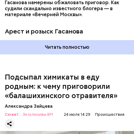
Гасанова намерены обжаловать приговор. Как
судили скандально известного блогера — в
материале «Вечерней Москвы».
Арест и розыск Гасанова
Началось расследование. В квартире потерпевших
Читать полностью
установили скрытую камеру видеонаблюдения. На
записи попал 25-летний сын потерпевших Артем
Миссюра, который тайно приходил в квартиру
матери и отчима и подсыпал им в еду химикаты.
Подсыпал химикаты в еду
Также отравленную пищу ела его младшая сестра.
родным: к чему приговорили
«балашихинского отравителя»
Play
Александра Зайцева
Video
Сюжет:
Эксклюзивы ВМ
24 июля 14:29
Происшествия