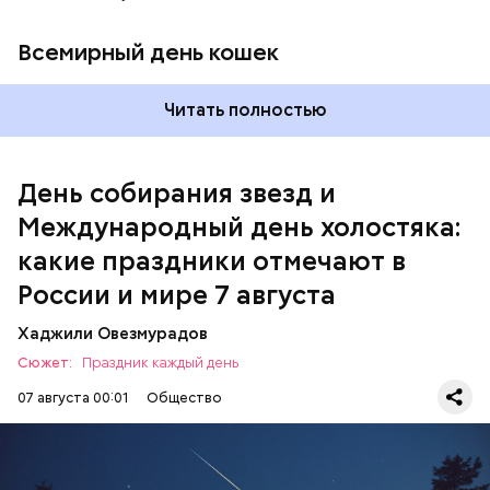
Всемирный день кошек
Читать полностью
Международный день холостяка
День собирания звезд и
Международный день холостяка:
какие праздники отмечают в
России и мире 7 августа
Хаджили Овезмурадов
Сюжет:
Праздник каждый день
07 августа 00:01
Общество
День собирания звезд учрежден в честь
метеорного потока Персеиды, который ежегодно