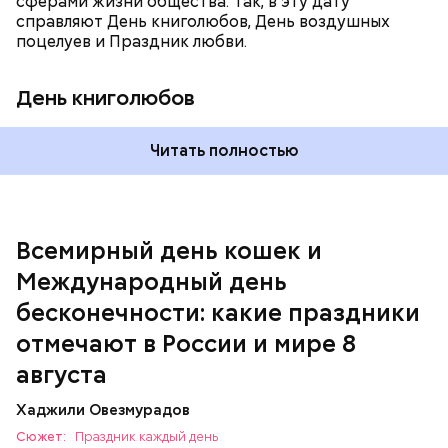
сферами жизни общества. Так, в эту дату
родными и близкими.
справляют День книголюбов, День воздушных
поцелуев и Праздник любви.
День книголюбов
Читать полностью
Всемирный день кошек и
Международный день бесконечности
Международный день
День малины со сливками
бесконечности: какие праздники
отмечают в России и мире 8
августа
Хаджили Овезмурадов
Сюжет:
Праздник каждый день