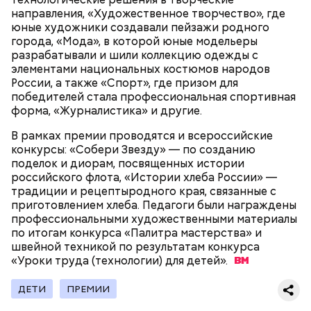
направления, «Художественное творчество», где
Праздник любви
юные художники создавали пейзажи родного
города, «Мода», в которой юные модельеры
разрабатывали и шили коллекцию одежды с
элементами национальных костюмов народов
России, а также «Спорт», где призом для
победителей стала профессиональная спортивная
форма, «Журналистика» и другие.
В рамках премии проводятся и всероссийские
конкурсы: «Собери Звезду» — по созданию
поделок и диорам, посвященных истории
российского флота, «Истории хлеба России» —
традиции и рецептыродного края, связанные с
приготовлением хлеба. Педагоги были награждены
профессиональными художественными материалы
День воздушных поцелуев отмечается с 1983 года.
по итогам конкурса «Палитра мастерства» и
В некоторых молодежных заведениях европейских
швейной техникой по результатам конкурса
стран в этот праздник устраиваются
«Уроки труда (технологии) для
тематические вечеринки и флешмобы. Кроме того,
детей».
отпраздновать эту дату можно, отправив
воздушный поцелуй близкому человеку через
ДЕТИ
ПРЕМИИ
социальные сети и мессенджеры.