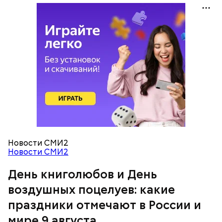
День «Счастье случается» был инициирован
Тайным обществом счастливых людей, чтобы
напомнить людям, что счастье на самом деле
кроется в мелочах. Отпраздновать этот день
можно, поделившись с другими людьми
счастливыми моментами из своей жизни.
День воздушных поцелуев
Новости СМИ2
Новости СМИ2
День книголюбов и День
воздушных поцелуев: какие
праздники отмечают в России и
мире 9 августа