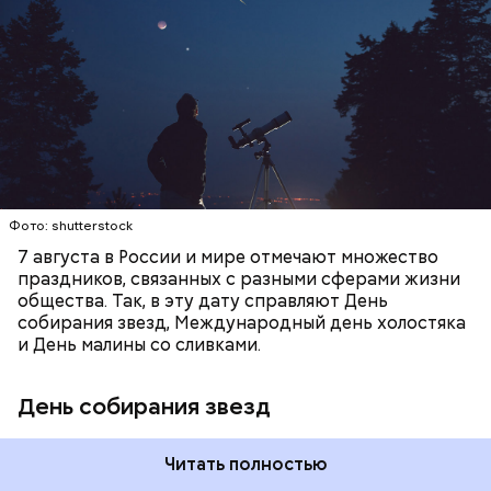
можно наблюдать в августе. Все любители
смотреть на звездопад 7 августа выезжают за
город — в местность, где нет светового
ЕДА
ПРАЗДНИКИ
ЗВЕЗДОПАД
загрязнения и где можно невооруженным глазом
СЛАДОСТИ
АСТРОНОМИЯ
наблюдать за падающими звездами.
Фото: shutterstock
7 августа в России и мире отмечают множество
праздников, связанных с разными сферами жизни
общества. Так, в эту дату справляют День
собирания звезд, Международный день холостяка
и День малины со сливками.
День собирания звезд
Читать полностью