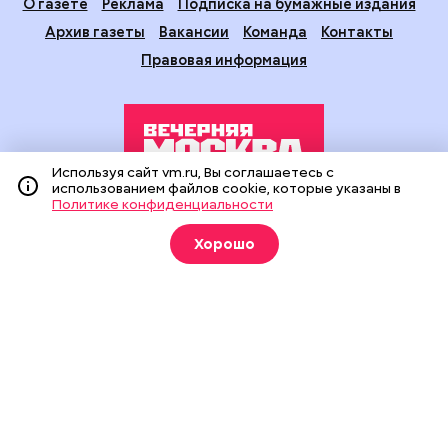
О газете
Реклама
Подписка на бумажные издания
Архив газеты
Вакансии
Команда
Контакты
Правовая информация
Используя сайт vm.ru, Вы соглашаетесь с
использованием файлов cookie, которые указаны в
Политике конфиденциальности
Издание создано при финансовой поддержке Департамента
средств массовой информации и рекламы города Москвы.
Хорошо
На сайте применяются рекомендательные технологии
(информационные технологии предоставления информации
на основе сбора, систематизации и анализа сведений,
относящихся к предпочтениям пользователей сети
«Интернет», находящихся на территории Российской
Федерации).
Сетевое издание "Вечерняя Москва" (18+) зарегистрировано
в Федеральной службе по надзору в сфере связи,
информационных технологий и массовых коммуникаций
(Роскомнадзор). Свидетельство о регистрации ЭЛ № ФС 77 -
90524 от 09.12.2025. Учредитель: АО "Редакция газеты
"Вечерняя Москва". Главный редактор
vm.ru
: Александр