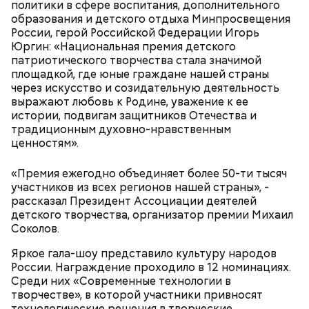
политики в сфере воспитания, дополнительного
образования и детского отдыха Минпросвещения
России, герой Российской Федерации Игорь
Праздник любви, или Ту бе-Ав, отмечается в
Юргин: «Национальная премия детского
Израиле как местный аналог Дня святого
патриотического творчества стала значимой
Валентина. Влюбленные в этот день делают друг
площадкой, где юные граждане нашей страны
другу сюрпризы, дарят цветы и подарки,
через искусство и созидательную деятельность
устраивают свидания и признаются в своих
выражают любовь к Родине, уважение к ее
чувствах. Праздник уходит корнями в далекое
истории, подвигам защитников Отечества и
прошлое — во времена существования еврейской
традиционным духовно-нравственным
традиции, когда девушки надевали белые платья и
ценностям».
водили хороводы в виноградниках, а юноши
искали себе невест.
«Премия ежегодно объединяет более 50-ти тысяч
участников из всех регионов нашей страны», -
рассказал Президент Ассоциации деятелей
детского творчества, организатор премии Михаил
Соколов.
Яркое гала-шоу представило культуру народов
России. Награждение проходило в 12 номинациях.
Среди них «Современные технологии в
творчестве», в которой участники привносят
технологические решения в творческие