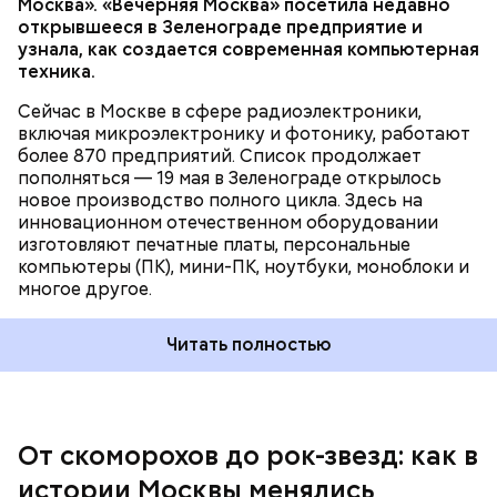
Москва». «Вечерняя Москва» посетила недавно
таких «фестивалей» долгое время был Новинский
открывшееся в Зеленограде предприятие и
бульвар, а затем — Девичье поле. В программу
узнала, как создается современная компьютерная
мероприятий входили не только музыкальные
техника.
выступления, но и комические пьесы, кукольные
Позднее им на смену пришли шарманщики. Их
представления и многое другое.
стало особенно много после Отечественной войны
Сейчас в Москве в сфере радиоэлектроники,
1812 года. В тот период они были такой же
включая микроэлектронику и фотонику, работают
неотъемлемой частью городской жизни, как и
более 870 предприятий. Список продолжает
скоморохи до них. Монотонные и печальные звуки
пополняться — 19 мая в Зеленограде открылось
шарманки можно было услышать в самых
новое производство полного цикла. Здесь на
оживленных местах города: на Арбате, Тверской,
инновационном отечественном оборудовании
Пресне и в Хамовниках. Вокруг них всегда
изготовляют печатные платы, персональные
собирались толпы.
компьютеры (ПК), мини-ПК, ноутбуки, моноблоки и
многое другое.
Читать полностью
В Москве скоморохи были настолько заметной
частью городской жизни, что в районе
современной улицы Большой Дмитровки
существовала целая Скоморошья слобода. Они не
только веселили народ на улицах и площадях, но и
От скоморохов до рок-звезд: как в
выступали при царском дворе: поклонником
истории Москвы менялись
скоморошьего творчества был Иван Грозный.