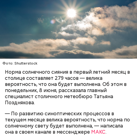
— Каждый вечер тысячи человек проходят сквозь
двери парка культуры и отдыха... Пляшет шофер,
пляшет счетовод. Фрезеровщица подтягивает
Далее следует запайка выводных элементов.
припев песни. И вот уже весь круг поет «Армию
Простыми словами, плату помещают в устройство,
Буденного», набирая полной грудью свежий, чуть
где циркулирует нагретая жидкость, похожая на
влажный воздух, — писала «Вечерняя Москва» в
вулканическую лаву. Она накрепко запаивает плату.
1932 году о подготовке к олимпиаде.
Фото: Shutterstock
Норма солнечного сияния в первый летний месяц в
столице составляет 279 часов — велика
вероятность, что она будет выполнена. Об этом в
понедельник, 8 июня, рассказала главный
специалист столичного метеобюро Татьяна
В 1930-е визитной карточкой эпохи стали смотры
Позднякова.
народных талантов. Например, в 1932 году в
Москве в Центральном парке культуры и отдыха
— По развитию синоптических процессов в
имени Максима Горького прошла I Всесоюзная
текущем месяце велика вероятность, что норма по
олимпиада самодеятельного искусства, которая
солнечному свету будет выполнена, — написала
завершилась грандиозным музыкальным
она в своем канале в мессенджере
МАКС
.
праздником. В нем приняло участие свыше пяти
— Сначала на плату наносят гравировку —