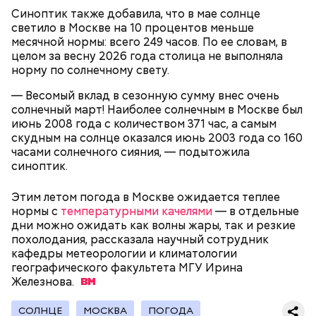
тысяч человек из самодеятельных хоровых и
торговый знак производителя. После этого плата
Сергей Собянин рассказал, что на
Синоптик также добавила, что в мае солнце
музыкальных коллективов.
территории ОЭЗ «Технополис
Интернет будущего: как в Москве
отправляется на роботизированную линию, где на
светило в Москве на 10 процентов меньше
Москва» планируется открыть 25
создают самые быстрые чипы
нее наносится термопаста и устанавливаются
месячной нормы: всего 249 часов. По ее словам, в
новых производств
необходимые детали, — поясняет Антонов.
целом за весну 2026 года столица не выполняла
норму по солнечному свету.
С приходом советской власти музыкальные
— Весомый вклад в сезонную сумму внес очень
мероприятия стали проводиться под эгидой
солнечный март! Наиболее солнечным в Москве был
государства, а не частных лиц. Например, те же
июнь 2008 года с количеством 371 час, а самым
«Музыкальные выставки» в 1919 году
скудным на солнце оказался июнь 2003 года со 160
Здесь автоматизировано буквально все, включая и
организовывались уже профсоюзом композиторов
часами солнечного сияния, — подытожила
«холодильник» — так сотрудники в шутку
и музыкальным отделом Наркомпроса РСФСР. В
синоптик.
называют большой шкаф, в котором хранится
отличие от дореволюционных, на новых
паяльная паста. Специалист на сенсорном экране
«Выставках» звучали произведения только
Этим летом погода в Москве ожидается теплее
устанавливает температуру камеры хранения
советских музыкантов.
нормы с
температурными качелями
— в отдельные
материала. Причем для каждой камеры можно
дни можно ожидать как волны жары, так и резкие
установить свою температуру. Пара нажатий, и в
похолодания, рассказала научный сотрудник
нужное время аппарат выдает материал с
кафедры метеорологии и климатологии
необходимой температурой. Начальник цеха
географического факультета МГУ Ирина
подходит к «холодильнику» и через маленькое
Железнова.
окошко достает баночку с сырьем.
СОЛНЦЕ
МОСКВА
ПОГОДА