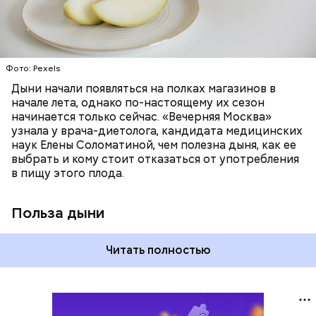
бета-каротин обеспечивает дыне желтый
ОВОЩИ
ЛЕТО
ФРУКТЫ
цвет;
лютеин и зеаксантин — эти каротиноиды
отлично поддерживают наше зрение;
калий — оказывает мочегонное действие,
Фото: Pexels
поддерживает сердечно-сосудистую
систему и предотвращает скачки давления;
Дыни начали появляться на полках магазинов в
магний — помогает калию и не дает сосудам
начале лета, однако по-настоящему их сезон
спазмироваться.
начинается только сейчас. «Вечерняя Москва»
узнала у врача-диетолога, кандидата медицинских
наук Елены Соломатиной, чем полезна дыня, как ее
выбрать и кому стоит отказаться от употребления
в пищу этого плода.
Польза дыни
Читать полностью