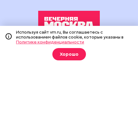
Используя сайт vm.ru, Вы соглашаетесь с
использованием файлов cookie, которые указаны в
Политике конфиденциальности
Издание создано при финансовой поддержке Департамента
средств массовой информации и рекламы города Москвы.
Хорошо
На сайте применяются рекомендательные технологии
(информационные технологии предоставления информации
на основе сбора, систематизации и анализа сведений,
относящихся к предпочтениям пользователей сети
«Интернет», находящихся на территории Российской
Федерации).
Сетевое издание "Вечерняя Москва" (18+) зарегистрировано
в Федеральной службе по надзору в сфере связи,
информационных технологий и массовых коммуникаций
(Роскомнадзор). Свидетельство о регистрации ЭЛ № ФС 77 -
90524 от 09.12.2025. Учредитель: АО "Редакция газеты
"Вечерняя Москва". Главный редактор
vm.ru
: Александр
Геннадьевич Глуходедов. Адрес редакции: 127015, г.Москва,
Бумажный пр-д, д. 14, стр. 2. Телефон:
+7(499)557-04-24
. Адрес
эл.почты:
edit@vm.ru
. Почта для связи с редакцией сайта:
news@vm.ru
.