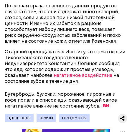
День малины со сливками
По словам врача, опасность данных продуктов
связана с тем, что они содержат много калорий,
сахара, соли и жиров при низкой питательной
ценности. Именно их избыток в рационе
способствует набору лишнего веса, повышает
беременным, кормящим женщинам;
риск сердечно-сосудистых заболеваний и плохо
людям с ослабленной иммунной системой;
влияет на состояние кожи, отметила Ровенская.
пожилым;
детям.
Старший преподаватель Института стоматологии
Тихоокеанского государственного
медуниверситета Константин Логинов сообщил,
что еда, которая содержит простые углеводы,
оказывает наиболее
негативное воздействие
на
состояние зубов в течение дня.
Бутерброды, булочки, мороженое, пирожные и
В Международный день холостяка все мужчины
Ингредиенты:
кофе попали в список еды, оказывающей самое
без пары видятся со своими друзьями, устраивают
негативное влияние на состояние
вечеринки, играют в видеоигры и проводят время,
зубов.
наслаждаясь свободой и независимостью, пока
это возможно, ведь может быть и так, что через год
ЗДОРОВЬЕ
ВРАЧИ
ПРОДУКТЫ
они уже не будут холостяками.