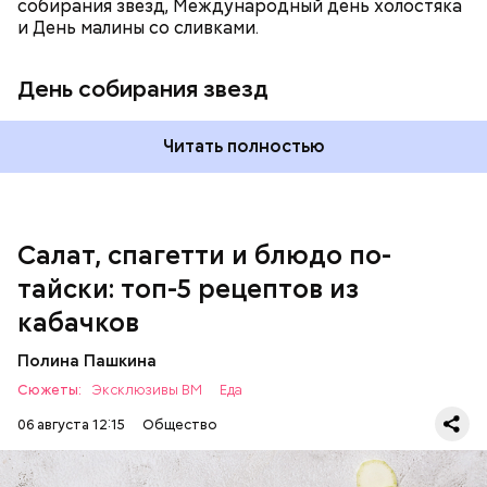
собирания звезд, Международный день холостяка
и День малины со сливками.
кабачок;
петрушка;
День собирания звезд
чеснок;
оливковое масло;
соль.
Читать полностью
Однако диетолог предупредила: не для всех дыня
Салат, спагетти и блюдо по-
может быть полезна. В первую очередь ее стоит
тайски: топ-5 рецептов из
есть с осторожностью людям:
кабачков
Полина Пашкина
Сюжеты:
Эксклюзивы ВМ
Еда
06 августа 12:15
Общество