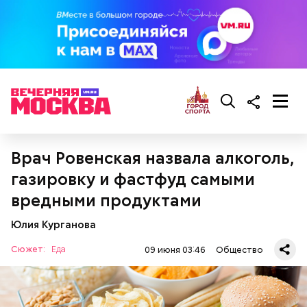
Противень ставится в духовку, разогретую до 180–
190 градусов. Спагетти из кабачка нужно запекать
25–30 минут.
Врач Ровенская назвала алкоголь,
газировку и фастфуд самыми
вредными продуктами
Также не нужно есть дыню до корки, потому что
именно там скапливаются нитраты. И важно
Юлия Курганова
тщательно ее мыть, чтобы не отравиться, добавила
Сюжет:
Еда
собеседница «ВМ».
09 июня 03:46
Общество