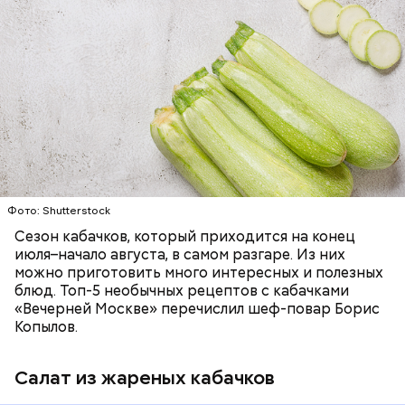
Ингредиенты:
ЕДА
ОВОЩИ
РЕЦЕПТЫ
Фото: Shutterstock
Фото: Shutterstock
Сезон кабачков, который приходится на конец
июля–начало августа, в самом разгаре. Из них
можно приготовить много интересных и полезных
блюд. Топ-5 необычных рецептов с кабачками
Вред дыни
«Вечерней Москве» перечислил шеф-повар Борис
Копылов.
Салат из жареных кабачков