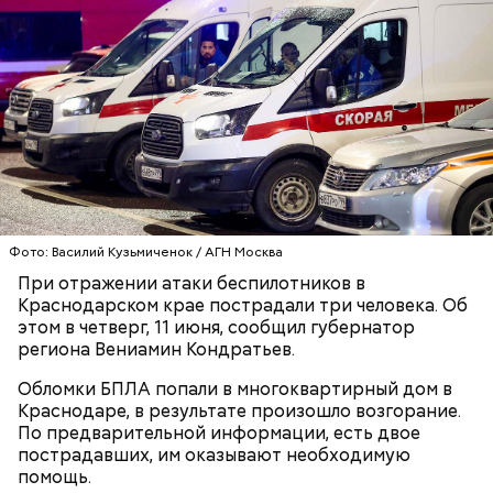
родителей погибшего юноши пали на Миссюру, но
доказать его причастность к кончине их сына не
удалось. Когда же подозреваемого задержали, он
заявил, что ничего не подсыпал в морс и утверждал,
что яд могли добавить в бутылку
некие
недоброжелатели
.
Play
Video
Фото: Василий Кузьмиченок / АГН Москва
При отражении атаки беспилотников в
Блогеру грозило до семи лет лишения свободы.
Краснодарском крае пострадали три человека. Об
этом в четверг, 11 июня, сообщил губернатор
региона Вениамин Кондратьев.
Обломки БПЛА попали в многоквартирный дом в
Краснодаре, в результате произошло возгорание.
Видео: пресс-служба ГСУ СК по Московской области
По предварительной информации, есть двое
пострадавших, им оказывают необходимую
помощь.
— Мы съездили за витаминами, вернулись обратно,