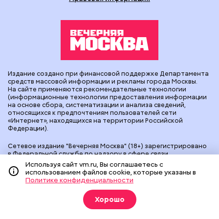
Издание создано при финансовой поддержке Департамента
средств массовой информации и рекламы города Москвы.
На сайте применяются рекомендательные технологии
(информационные технологии предоставления информации
на основе сбора, систематизации и анализа сведений,
относящихся к предпочтениям пользователей сети
«Интернет», находящихся на территории Российской
Федерации).
Сетевое издание "Вечерняя Москва" (18+) зарегистрировано
в Федеральной службе по надзору в сфере связи,
информационных технологий и массовых коммуникаций
Используя сайт vm.ru, Вы соглашаетесь с
(Роскомнадзор). Свидетельство о регистрации ЭЛ № ФС 77 -
использованием файлов cookie, которые указаны в
90524 от 09.12.2025. Учредитель: АО "Редакция газеты
Политике конфиденциальности
"Вечерняя Москва". Главный редактор
vm.ru
: Александр
Геннадьевич Глуходедов. Адрес редакции: 127015, г.Москва,
Хорошо
Бумажный пр-д, д. 14, стр. 2. Телефон:
+7(499)557-04-24
. Адрес
эл.почты:
edit@vm.ru
. Почта для связи с редакцией сайта:
news@vm.ru
.