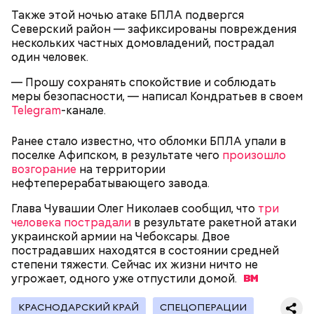
поднялись домой. У него ухудшилось самочувствие
Также этой ночью атаке БПЛА подвергся
через сутки... Его увезли в больницу,
Северский район — зафиксированы повреждения
реанимировали, и там он скончался, — рассказывал
нескольких частных домовладений, пострадал
Миссюра на допросе.
один человек.
— Прошу сохранять спокойствие и соблюдать
меры безопасности, — написал Кондратьев в своем
Родственники обналичивали деньги и возвращали
Telegram
-канале.
их Гасанову. А чтобы пользоваться деньгами и не
вызвать подозрений у налоговой, Гасанов либо
Ранее стало известно, что обломки БПЛА упали в
распределял их между еще несколькими счетами,
поселке Афипском, в результате чего
произошло
либо
покупал на них квартиры
.
возгорание
на территории
нефтеперерабатывающего завода.
Глава Чувашии Олег Николаев сообщил, что
три
Следующим подопытным стал друг детства
человека пострадали
в результате ракетной атаки
Миссюры Константин. 3 февраля того же года,
украинской армии на Чебоксары. Двое
когда молодые люди ехали вместе в машине,
— Гасанов, являясь индивидуальным
пострадавших находятся в состоянии средней
подозреваемый угостил приятеля морсом с
предпринимателем, осуществлял
степени тяжести. Сейчас их жизни ничто не
этиленгликолем. Через два дня Константин умер в
предпринимательскую деятельность в области
угрожает, одного уже отпустили
домой.
больнице.
продажи и размещения рекламы в социальных
сетях. С целью сокрытия своих доходов часть
КРАСНОДАРСКИЙ КРАЙ
СПЕЦОПЕРАЦИИ