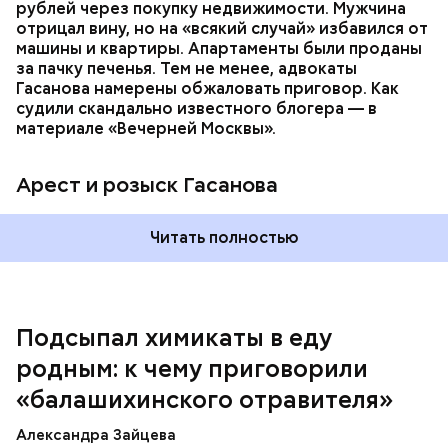
которая в случае их смерти перешла бы сыну. Но
рублей через покупку недвижимости. Мужчина
спустя несколько дней Миссюра заявил, что ранее
отрицал вину, но на «всякий случай» избавился от
уже травил других людей.
машины и квартиры. Апартаменты были проданы
за пачку печенья. Тем не менее, адвокаты
Гасанова намерены обжаловать приговор. Как
судили скандально известного блогера — в
материале «Вечерней Москвы».
Арест и розыск Гасанова
Началось расследование. В квартире потерпевших
Читать полностью
установили скрытую камеру видеонаблюдения. На
записи попал 25-летний сын потерпевших Артем
Миссюра, который тайно приходил в квартиру
матери и отчима и подсыпал им в еду химикаты.
Подсыпал химикаты в еду
Также отравленную пищу ела его младшая сестра.
родным: к чему приговорили
«балашихинского отравителя»
Play
Александра Зайцева