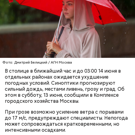
— Одна из задач специалистов — управление
умными машинами. Кроме того, установить
некоторые компоненты и исправить неточности
может только человек, — говорит Павел и
Фото: Дмитрий Белицкий / АГН Москва
предлагает перейти в соседний цех.
В столице в ближайший час и до 03:00 14 июня в
отдельных районах ожидается ухудшение
погодных условий. Синоптики прогнозируют
сильный дождь, местами ливень, грозу и град. Об
этом в субботу, 13 июня, сообщили в Комплексе
городского хозяйства Москвы.
При грозе возможно усиление ветра с порывами
до 17 м/с, предупреждают специалисты. Непогода
может сопровождаться кратковременными, но
интенсивными осадками.