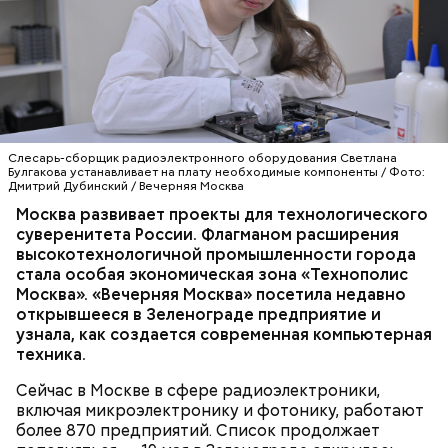
«Холодильник» для термопасты
Слесарь-сборщик радиоэлектронного оборудования Светлана
Булгакова устанавливает на плату необходимые компоненты / Фото:
Дмитрий Дубинский / Вечерняя Москва
Москва развивает проекты для технологического
ТЕХНОЛОГИИ
МОСКВА
суверенитета России. Флагманом расширения
ПРОМЫШЛЕННОСТЬ
высокотехнологичной промышленности города
ТЕХНОПОЛИС «МОСКВА»
стала особая экономическая зона «Технополис
Москва». «Вечерняя Москва» посетила недавно
открывшееся в Зеленограде предприятие и
узнала, как создается современная компьютерная
техника.
Сейчас в Москве в сфере радиоэлектроники,
включая микроэлектронику и фотонику, работают
более 870 предприятий. Список продолжает