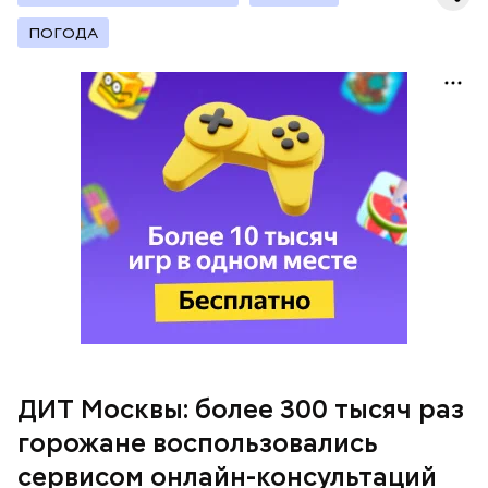
ПОГОДА
Ювелирная точность
ДИТ Москвы: более 300 тысяч раз
горожане воспользовались
Далее следует запайка выводных элементов.
Простыми словами, плату помещают в устройство,
сервисом онлайн-консультаций
Создание, развитие и эксплуатация
где циркулирует нагретая жидкость, похожая на