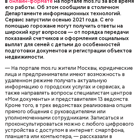
в
Сервис доступен ежедневно с 08:00 до 19:50, за
онлайн-формате
на портале mos.ru за все время
подобрать удобные дату и время. Пользователь
его работы. Об этом сообщили в столичном
исключением праздничных дней.
получит ссылку на видеозвонок и инструкцию по
Департаменте информационных технологий.
Здесь автоматизировано буквально все, включая и
подключению — они поступят в личный кабинет на
Сервис запустили осенью 2021 года. С его
«холодильник» — так сотрудники в шутку
Сотрудники центров госуслуг и столичных
портале и на электронную почту. В назначенное
помощью горожане могут получить ответы на
называют большой шкаф, в котором хранится
ведомств проводят видеовстречи по более чем
время останется лишь подключиться к встрече. Для
широкий круг вопросов — от порядка передачи
паяльная паста. Специалист на сенсорном экране
200 разнообразным темам. Например, жители
работы с сервисом необходимо иметь
показаний счетчиков и оформления социальных
устанавливает температуру камеры хранения
столицы могут получить разъяснения о том, как
стандартную или
полную учетную запись на
выплат для семей с детьми до особенностей
материала. Причем для каждой камеры можно
оформить свидетельство о рождении, назначить
mos.ru
. В среднем длительность одной
ПОРТАЛ MOS.RU
МОСКВА
УСЛУГИ
подготовки документов и регистрации объектов
установить свою температуру. Пара нажатий, и в
пенсию, выполнить перерасчет коммунальных
консультации составляет около 20 минут.
недвижимости.
нужное время аппарат выдает материал с
платежей либо изменить место жительства.
необходимой температурой. Начальник цеха
Помимо этого, можно получить информацию о
— На портале mos.ru жители Москвы, юридические
подходит к «холодильнику» и через маленькое
порядке получения индивидуального номера
лица и предприниматели имеют возможность в
окошко достает баночку с сырьем.
налогоплательщика, полиса обязательного
удаленном режиме получать актуальную
медицинского страхования, страхового номера
информацию о городских услугах и сервисах, а
индивидуального лицевого счета и прочих
также направлять вопросы специалистам центров
значимых услугах.
«Мои документы» и представителям 13 ведомств.
Кроме того, в трех ведомствах реализована опция
прямого общения с руководителями или
— Процесс полностью автоматизирован, поэтому
уполномоченными сотрудниками. Записаться и
создание одной печатной платы занимает от
проконсультироваться можно с любого цифрового
восьми до десяти минут. В час мы можем
устройства с доступом в интернет: смартфона,
производить около 125 штук, — рассказывает
планшета или компьютера, — рассказали в