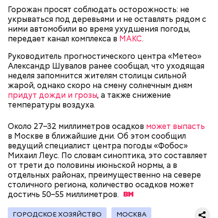
Горожан просят соблюдать осторожность: не
укрываться под деревьями и не оставлять рядом с
ними автомобили во время ухудшения погоды,
передает канал комплекса в
МАКС
.
Если большую часть работы выполняют роботы, то
что же остается людям?
Руководитель прогностического центра «Метео»
Александр Шувалов ранее сообщал, что уходящая
неделя запомнится жителям столицы сильной
жарой, однако скоро на смену солнечным дням
придут дожди и грозы
, а также снижение
температуры воздуха.
Около 27–32 миллиметров осадков
может выпасть
в Москве в ближайшие дни. Об этом сообщил
ведущий специалист центра погоды «Фобос»
Михаил Леус. По словам синоптика, это составляет
от трети до половины июньской нормы, а в
отдельных районах, преимущественно на севере
столичного региона, количество осадков может
достичь 50–55
миллиметров.
ГОРОДСКОЕ ХОЗЯЙСТВО
МОСКВА