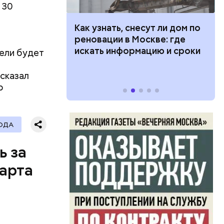
 30
ах Единого
 100 тысяч
Как узнать, снесут ли дом по
н в 2024
дарства при
реновации в Москве: где
.
ии: кто может
искать информацию и сроки
дели будет
али
 какие нужны
 стендов.
ссказал
р
ОДА
ь за
арта