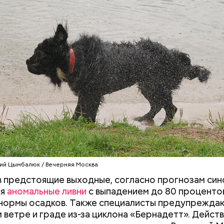
Можно ли запрети
Сезон проката
курьерам на
электросамокатов
электровелосипед
нового ждет моск
по пешеходным д
2026 году
ий Цымбалюк / Вечерняя Москва
в предстоящие выходные, согласно прогнозам син
ся
аномальные ливни
с выпадением до 80 проценто
зволяют мгновенно определять скорость трансп
нормы осадков. Также специалисты предупрежда
и выявлять электровелосипеды, характеристики к
 ветре и граде из-за циклона «Бернадетт». Дейст
вуют параметрам мопедов и мотоциклов, разреш