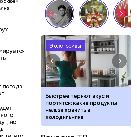
Москве»
и «М».
ьяна
вух
Эксклюзивы
рмируется
рты
 погода.
т.
ссийские
Быстрее теряют вкус и
 учиться по
портятся: какие продукты
будет
е: что
нельзя хранить в
ьного
холодильнике
ут, но
ды
ерку
 те, что