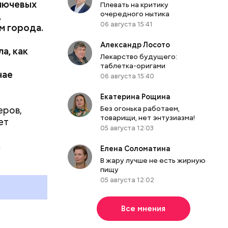
ключевых
Плевать на критику
очередного нытика
,
06 августа 15:41
м города.
,
Александр Лосото
а, как
Лекарство будущего:
таблетка-оригами
чае
06 августа 15:40
Екатерина Рощина
Без огонька работаем,
еров,
товарищи, нет энтузиазма!
ет
05 августа 12:03
ому
х
здания
Елена Соломатина
ирпича.
В жару лучше не есть жирную
о Союза
пищу
05 августа 12:02
Все мнения