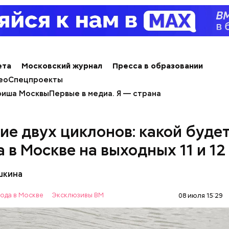
ета
Московский журнал
Пресса в образовании
ео
Спецпроекты
иша Москвы
Первые в медиа. Я — страна
ие двух циклонов: какой буде
а в Москве на выходных 11 и 1
курьеров проводит столичный Департамент тран
шкина
дорожно-транспортной инфраструктуры, Московс
ативная дорожная инспекция (МАДИ), Госавтоинс
ода в Москве
Эксклюзивы ВМ
08 июля 15:29
ТрансПроект», Центр организации дорожного дв
КУ «Администратор московского парковочного
тва» (АМПП).