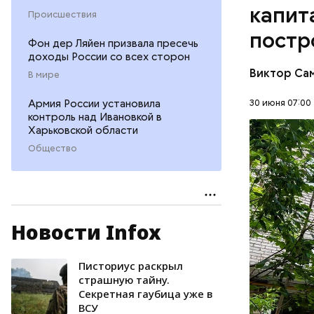
капит
Происшествия
постр
Фон дер Ляйен призвала пресечь
доходы России со всех сторон
Виктор Са
В мире
Армия России установила
30 июня 07:00
контроль над Ивановкой в
Харьковской области
Общество
Новости Infox
На крыше 
обрешетку
влажностн
Писториус раскрыл
РАЙОН В
капитальн
страшную тайну.
Секретная гаубица уже в
ЮГО-ВОС
ВСУ