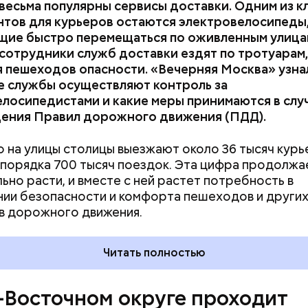
весьма популярны сервисы доставки. Одним из 
нтов для курьеров остаются электровелосипеды
щие быстро перемещаться по оживленным улица
сотрудники служб доставки ездят по тротуарам
 пешеходов опасности. «Вечерняя Москва» узнал
е службы осуществляют контроль за
лосипедистами и какие меры принимаются в слу
ения Правил дорожного движения (ПДД).
 на улицы столицы выезжают около 36 тысяч курь
порядка 700 тысяч поездок. Эта цифра продолжа
ьно расти, и вместе с ней растет потребность в
ый жилой дом был построен в 1961 году по типов
ии безопасности и комфорта пешеходов и други
Фасады лаконичны по архитектуре. По периметру 
в дорожного движения.
ны венчающий карниз и пояс из темно-красного к
 отметить, что в этом доме жил герой Советског
Николай Григорьевич.
Читать полностью
-Восточном округе проходит