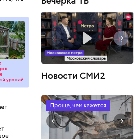
Вечерка ТВ
х их
азу
ь мэра
Ликсутов.
к
и в
Новости СМИ2
е
ный урожай
Проще, чем кажется
ает
ет
шое