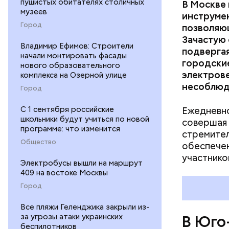
пушистых обитателях столичных
В Москве 
музеев
инструме
Город
позволяю
Зачастую 
Владимир Ефимов: Строители
подвергая
начали монтировать фасады
городски
нового образовательного
электрове
комплекса на Озерной улице
несоблюд
Город
С 1 сентября российские
Ежедневно
школьники будут учиться по новой
совершая 
программе: что изменится
стремител
Пятиэтажн
Общество
обеспечен
проекту. 
участнико
расположе
Электробусы вышли на маршрут
Интересно
409 на востоке Москвы
Чунтонов 
Город
Все пляжи Геленджика закрыли из-
за угрозы атаки украинских
В Юго
беспилотников