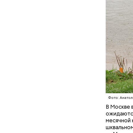
Фото: Анатол
В Москве 
ожидают
Стенды по
месячной 
средства 
шквальном
соответст