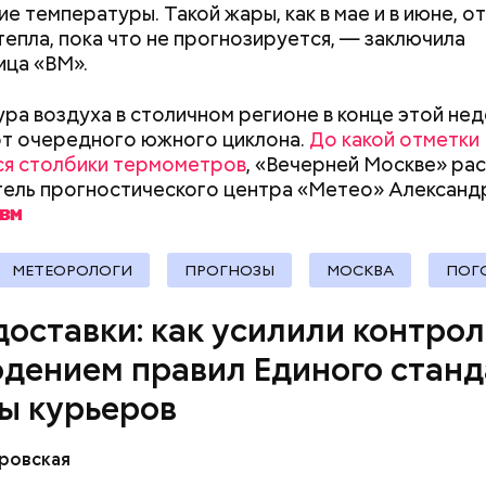
е температуры. Такой жары, как в мае и в июне, от
тепла, пока что не прогнозируется, — заключила
активно внедряют инновационные решения в рамк
Как поменять батареи дома и
Как получить до
ца «ВМ».
 работы курьерских сервисов, который был созда
не получить штраф
рублей от госу
повышения безопасности и прозрачности доставки
трудной ситуац
ра воздуха в столичном регионе в конце этой не
 нововведение — у транспорта доставщиков нач
претендовать и
от очередного южного циклона.
До какой отметки
 максимальную скорость с помощью динамических
документы
ся столбики термометров
, «Вечерней Москве» ра
ель прогностического центра «Метео» Александ
МЕТЕОРОЛОГИ
ПРОГНОЗЫ
МОСКВА
ПОГ
доставки: как усилили контрол
дением правил Единого станд
ы курьеров
ровская