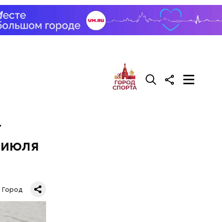
т
2 июля
спорта и
кая
пекция,
Город
ижения