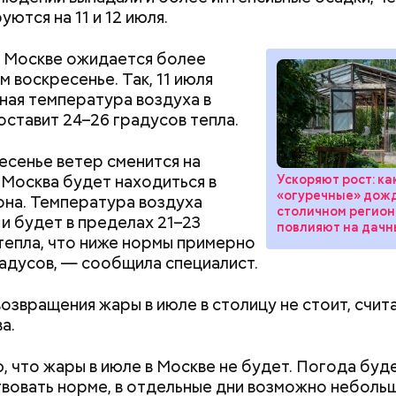
специальных стендов, автоматически измеряющи
ются на 11 и 12 июля.
 Это инновационное решение разработано по зак
ного комплекса столицы, — сообщил заместител
 Москве ожидается более
 вопросам транспорта и промышленности Максим 
м воскресенье. Так, 11 июля
ная температура воздуха в
оставит 24–26 градусов тепла.
есенье ветер сменится на
 Москва будет находиться в
Ускоряют рост: ка
«огуречные» дожд
она. Температура воздуха
столичном регион
 и будет в пределах 21–23
повлияют на дач
тепла, что ниже нормы примерно
радусов, — сообщила специалист.
озвращения жары в июле в столицу не стоит, счит
а.
, что жары в июле в Москве не будет. Погода буд
вовать норме, в отдельные дни возможно неболь