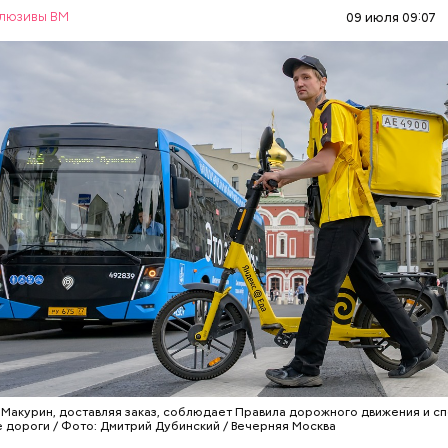
люзивы ВМ
09 июля 09:07
ционные технологии
РТ
ПДД
КУРЬЕРЫ
МОСКВА
ДОСТАВК
Макурин, доставляя заказ, соблюдает Правила дорожного движения и с
 дороги / Фото: Дмитрий Дубинский / Вечерняя Москва