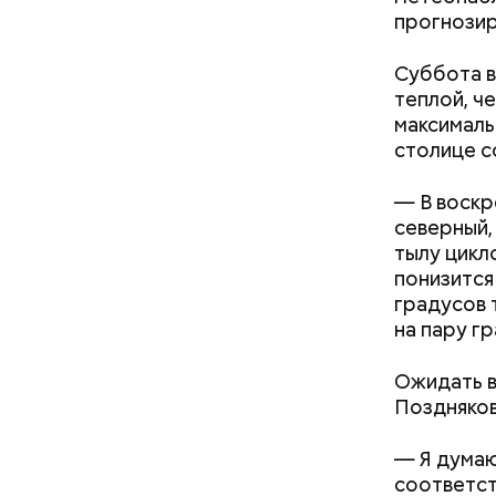
спомощью 
прогнозиру
скорость.
Транспорт
Суббота в
Москвы по
теплой, че
максималь
столице с
— В воскр
северный,
тылу цикл
понизится
градусов 
на пару г
Ожидать в
Поздняков
— Я думаю
соответст