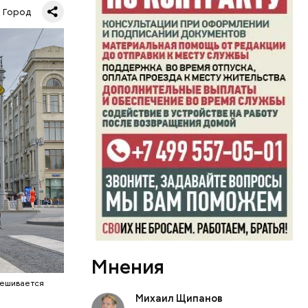
Город
А
Мнения
пешивается
Михаил Щипанов