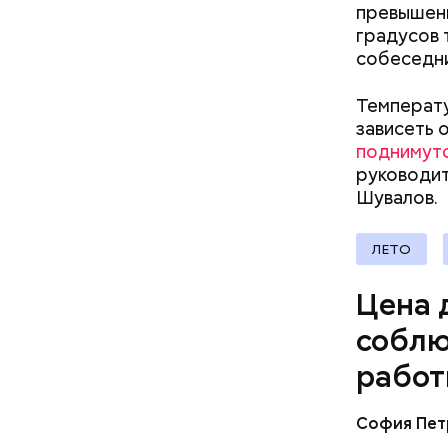
превышени
градусов 
В Москве 
собеседни
стандарта
году для 
Температу
Последнее
зависеть 
проверять
поднимут
руководит
Шувалов.
ЛЕТО
Цена 
соблю
работ
София Пет