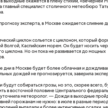
 в выходные окажется в плену стихии, «Вечерней 
ю только при наличии водительских прав категори
а главный специалист столичного метеобюро Тат
а.
прогнозу эксперта, в Москве ожидается слияние д
ческий циклон сольется с циклоном, который фо
й Волгой, Каспийским морем. Он будет носить че
го циклона. Но он пока не развивается до мощных
в.
е дни в Москве будет более облачная и дождливая
льных дождей не прогнозируется, заверила экспер
Маникюр кокошником
С 1 сентября ро
украшу: тренды маникюра в
школьники будут
 будут собираться грозы, но это, скорее всего, 
Москве летом 2026
новой программ
ть в восточной половине Центрального федерал
изменится
 уточнила метеоролог. — Дожди в выходные пройд
ивней горожанам не нужно: в июле в разные перио
транспортные средства курьеров проходят пров
юдений выпадали и более интенсивные осадки, чем