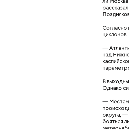
ли Москва
управлени
рассказал
Поздняков
Согласно 
циклонов:
— Атланти
над Нижне
каспийско
параметро
В выходны
Однако си
— Местами
происходи
округа, —
бояться л
— Теперь 
метеонабл