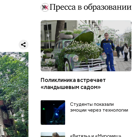
Поликлиника встречает
«ландышевым садом»
и заменят
Студенты показали
но-
эмоции через технологии
жения.
«Витязь» и «Муромец».