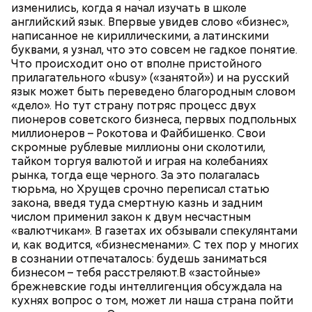
изменились, когда я начал изучать в школе
английский язык. Впервые увидев слово «бизнес»,
написанное не кириллическими, а латинскими
буквами, я узнал, что это совсем не гадкое понятие.
Что происходит оно от вполне пристойного
прилагательного «busy» («занятой») и на русский
язык может быть переведено благородным словом
«дело». Но тут страну потряс процесс двух
пионеров советского бизнеса, первых подпольных
миллионеров – Рокотова и Файбишенко. Свои
скромные рублевые миллионы они сколотили,
тайком торгуя валютой и играя на колебаниях
рынка, тогда еще черного. За это полагалась
тюрьма, но Хрущев срочно переписал статью
закона, введя туда смертную казнь и задним
числом применил закон к двум несчастным
«валютчикам». В газетах их обзывали спекулянтами
и, как водится, «бизнесменами». С тех пор у многих
в сознании отпечаталось: будешь заниматься
бизнесом – тебя расстреляют.В «застойные»
брежневские годы интеллигенция обсуждала на
кухнях вопрос о том, может ли наша страна пойти