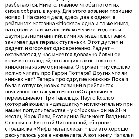
разбегаются. Ничего, главное, чтобы потом их
снова собрать в кучку. Для этого возьмем позицию
номер 1. На самом деле, здесь два в одном: в
рейтингах магазина «Москва» одна и та же книга,
на одном и том же английском языке, изданная
двумя разными английскими же издательствами,
занимает две первых ступеньки. Этот дуплет и
радует, и огорчает одновременно. Радует –
оказывается, у нас имеется довольно большое
количество людей, читающих такие толстые
книжки на языке оригинала. Огорчает – ну сколько
можно читать про Гарри Поттера? Других что ли
книжек нет? Теперь про «другие книжки». Пока я
была в отпуске, новых позиций в рейтингах
появилось не так уж и много.«Старенькие»
перевешивают. Три Гавальды, Пауло Коэльо
(который вошел в «двадцатку» исключительно при
нашем попустительстве – у «Москвы» он на 21-м
месте), Марк Леви, Екатерина Вильмонт, Владимир
Соловьев с Ренатой Литвиновой, сборник-
страшилка «Мифы мегаполиса» – все это хорошо
раскупалось уже в начале лета. А вот книгу Натальи