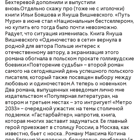
Бехтеревой дополнили и выпустили
вновь.Отдельно скажу про (тоже не с иголочки)
книги Ильи Бояшова и Януша Вишневского. «Путь
Мури» в июне стал «Национальным бестселлером»,
но купить его тогда было почти невозможно.
Радует, что ситуация изменилась. Книга Януша
Вишневского «Одиночество в сети» вернула в
родной для автора Польше интерес к
отечественному автору, а экранизация этого
романа обогнала в польском прокате голливудские
боевики.«Повторение судьбы» – второй роман
самого на сегодняшний день успешного польского
писателя, который также посвящен выбору между
любовью и одиночеством.А теперь о новеньком.
Два романа, выпущенных неведомым лично мне
издательством «Популярная литература», на
втором и третьем местах – это интригует! «Метро
2033» – очередной ужастик на темы столичной
подземки. «Гастарбайтер», напротив, книга,
которая многих заставит задуматься. Ее главный
герой приезжает в столицу России, а Москва, как
известно, бьет с носка…Роману Максима Котина
про Евгения Чичваркина, безусловно, прибавила (и