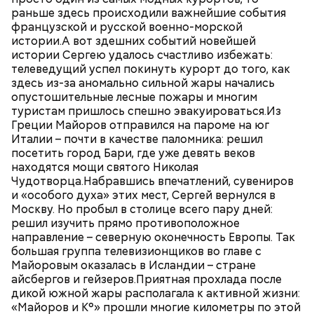
раньше здесь происходили важнейшие события
французской и русской военно-морской
истории.А вот здешних событий новейшей
истории Сергею удалось счастливо избежать:
телеведущий успел покинуть курорт до того, как
здесь из-за аномально сильной жары начались
опустошительные лесные пожары и многим
туристам пришлось спешно эвакуироваться.Из
Греции Майоров отправился на пароме на юг
Италии – почти в качестве паломника: решил
посетить город Бари, где уже девять веков
находятся мощи святого Николая
Чудотворца.Набравшись впечатлений, сувениров
и «особого духа» этих мест, Сергей вернулся в
Москву. Но пробыл в столице всего пару дней:
решил изучить прямо противоположное
направление – северную оконечность Европы. Так
большая группа телевизионщиков во главе с
Майоровым оказалась в Исландии – стране
айсбергов и гейзеров.Приятная прохлада после
дикой южной жары располагала к активной жизни:
«Майоров и К°» прошли многие километры по этой