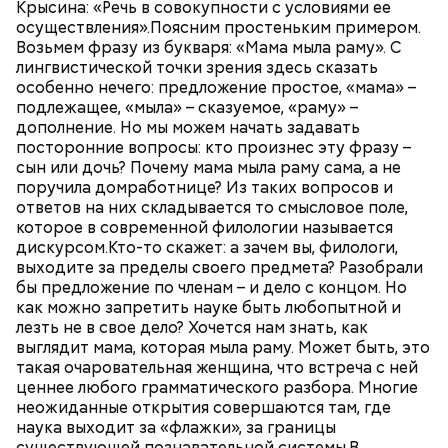
Крысина: «Речь в совокупности с условиями ее
осуществления».Поясним простеньким примером.
Возьмем фразу из букваря: «Мама мыла раму». С
лингвистической точки зрения здесь сказать
особенно нечего: предложение простое, «мама» –
подлежащее, «мыла» – сказуемое, «раму» –
дополнение. Но мы можем начать задавать
посторонние вопросы: кто произнес эту фразу –
сын или дочь? Почему мама мыла раму сама, а не
поручила домработнице? Из таких вопросов и
ответов на них складывается то смысловое поле,
которое в современной филологии называется
дискурсом.Кто-то скажет: а зачем вы, филологи,
выходите за пределы своего предмета? Разобрали
бы предложение по членам – и дело с концом. Но
как можно запретить науке быть любопытной и
лезть не в свое дело? Хочется нам знать, как
выглядит мама, которая мыла раму. Может быть, это
такая очаровательная женщина, что встреча с ней
ценнее любого грамматического разбора. Многие
неожиданные открытия совершаются там, где
наука выходит за «флажки», за границы
существующей познавательной системы.В