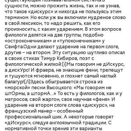
сущности, можно прожить жизнь, так и не узнав,
что такое «дискурс» и никогда не пользуясь этим
термином. Но если уж вы включили мудреное слово
в свой лексикон, то надо решить, как его
произносить, с каким ударением. В этом вопросе
филологи делятся на две группы, подобно
«остроконечникам» и «тупоконечникам» у
Свифта.Одни делают ударение на первом слоге,
другие – на втором. Эту ситуацию шутливо описал
в своих стихах Тимур Кибиров, поэт с
филологической жилкой:[i]Мы говорим не дИскурс,
а дискУрс! И фраера, не знающие фени, трепещут
и тушуются мгновенно, и глохнет самый наглый
балагур![/i]Здесь обыгрывается строка из
«морской» песни Высоцкого: «Мы говорим не
штОрмы, а штормА…» То есть у филологов, как и у
матросов, свой жаргон, своя научная «феня». И
ударение на втором слоге слова «дискурс», на
французский манер – особенный
профессиональный шик. А некоторые говорят
«дИскурс», следуя англоязычной традиции. С
нормативной точки зрения эти варианты