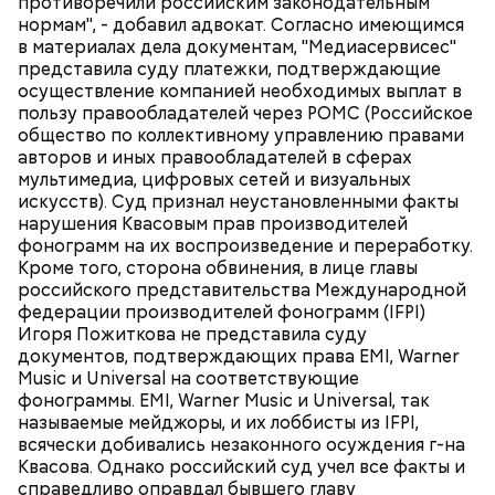
противоречили российским законодательным
нормам", - добавил адвокат. Согласно имеющимся
в материалах дела документам, "Медиасервисес"
представила суду платежки, подтверждающие
осуществление компанией необходимых выплат в
пользу правообладателей через РОМС (Российское
общество по коллективному управлению правами
авторов и иных правообладателей в сферах
мультимедиа, цифровых сетей и визуальных
искусств). Суд признал неустановленными факты
нарушения Квасовым прав производителей
фонограмм на их воспроизведение и переработку.
Кроме того, сторона обвинения, в лице главы
российского представительства Международной
федерации производителей фонограмм (IFPI)
Игоря Пожиткова не представила суду
документов, подтверждающих права EMI, Warner
Music и Universal на соответствующие
фонограммы. EMI, Warner Music и Universal, так
называемые мейджоры, и их лоббисты из IFPI,
всячески добивались незаконного осуждения г-на
Квасова. Однако российский суд учел все факты и
справедливо оправдал бывшего главу