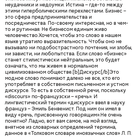
неудачники и недоумки. Истина – где-то между
этими гиперболическими перехлестами. Бизнес –
это сфера предпринимательства и
посредничества. По-своему интересная, но в чем-
то и рутинная. Не бизнесом единым живо
человечество.Хочется, чтобы это слово в нашем
языке утратило выразительность. Чтобы оно не
вызывало ни подобострастного почтения, ни злобы,
ни зависти, ни любопытства. Если слово «бизнес»
станет стилистически нейтральным, это будет
означать, что мы живем в нормальном
цивилизованном обществе.[b]Дискурс[/b]Это
модное слово понимают далеко не все, кто его
употребляет в собственном письменном и устном
дискурсе. То есть в собственной речи, поскольку
«discours» по-французски – «речь». И
лингвистический термин «дискурс» ввел в науку
француз – Эмиль Бенвенист. Под ним он имел в
виду «речь, присвоенную говорящим».Не очень
понятно? Ладно, вот вам самое, на мой взгляд,
внятное из словарных определений термина,
данное в «Толковом словаре иноязычных слов» Л. П.