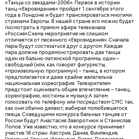
«Танцы со звездами-2006». Первое в истории
танц-«Евровидение» пройдет 1 сентября этого
года в Лондоне и будет транслироваться многими
странами Европы. В нашей стране его можно будет
посмотреть в прямом эфире телеканала
«Россия».Схема мероприятия не слишком
отличается от песенного «Евровидения». Сначала
пары будут состязаться друг с другом. Каждая
пара должна продемонстрировать два танца:
один из бально-латинской программы, один –
свободный (или, как говорят фигуристы,
«произвольную программу») – танец, в котором
предполагается и даже крайне желательна
национальная хореография. Телезрителям
предстоит оценивать общее впечатление – танец,
хореографию, костюмы и музыку.А затем
голосовать по телефону или посредством СМС так,
как они обычно делают, выбирая полюбившегося
певца. Соведущими конкурса бальных танцев от
России будут Анастасия Заворотнюк и Станислав
Попов. Уже известно, что в конкурсе принимает
участие 16 стран: Австрия, Дания, Финляндия,