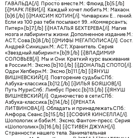
ГАВАЛЬДА[/i]. Просто вместе.М.: Флюид.[b]5.[/b]
[i]МАРК ЛЕВИ[/i]. Каждый хочет любить.М.: Махаон.
[b]6.[/b] [i]МАКСИМ КОТИН[/i]. Чичваркин Е… гений.
Если из 100 раз тебя посылают 99…«Коммерсантъ;
Питер».[b]7.[/b] [i]НАТАЛЬЯ БЕХТЕРЕВА[/i]. Магия
мозга и лабиринты жизни. Дополненное издание.М.:
АСТ; Сова.[b]8.[/b] [i]МИФЫ МЕГАПОЛИСА[/i]. Сост.
Андрей Синицын.М.: АСТ; Хранитель. Серия
«Звездный лабиринт».[b]9.[/b] [i]ВЛАДИМИР
СОЛОВЬЕВ[/i]. Мы и Они. Краткий курс выживания
в России.М.: Эксмо.[b]10.[/b] [i]ДОНАЛЬД СПОТО[/i].
Одри Хепберн.М.: Эксмо.[b]11.[/b] [i]ЯНУШ
ВИШНЕВСКИЙ[/i]. Повторение судьбы.СПб.:
Азбука-классика.[b]12.[/b] [i]ИЛЬЯ БОЯШОВ[/i].
Путь Мури.Спб.: Лимбус Пресс.[b]13.[/b] [i]ЯНУШ
ВИШНЕВСКИЙ[/i]. Одиночество в сети.СПб.:
Азбука-классика.[b]14.[/b] [i]РЕНАТА
ЛИТВИНОВА[/i]. Обладать и принадлежать.СПб.:
Амфора; Сеанс.[b]15.[/b] [i]СОФИЯ КИНСЕЛЛА[/i].
Шопологик и бэби.М.: Эксмо; Фантом-пресс. Серия
«Шопоголик».[b]16.[/b] [i]СТИВЕН ДЖУАН[/i].
Странности нашего тела. Занимательная