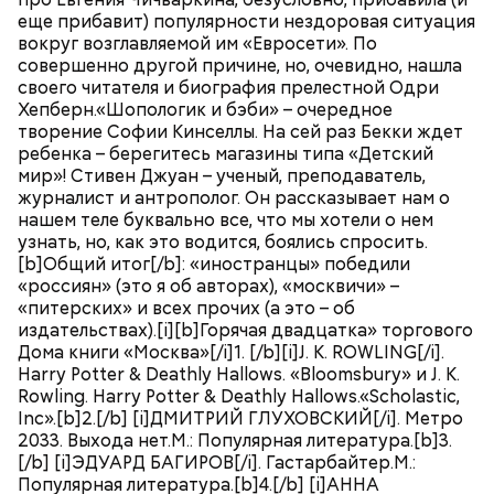
еще прибавит) популярности нездоровая ситуация
вокруг возглавляемой им «Евросети». По
совершенно другой причине, но, очевидно, нашла
своего читателя и биография прелестной Одри
Хепберн.«Шопологик и бэби» – очередное
творение Софии Кинселлы. На сей раз Бекки ждет
ребенка – берегитесь магазины типа «Детский
мир»! Стивен Джуан – ученый, преподаватель,
журналист и антрополог. Он рассказывает нам о
нашем теле буквально все, что мы хотели о нем
узнать, но, как это водится, боялись спросить.
[b]Общий итог[/b]: «иностранцы» победили
«россиян» (это я об авторах), «москвичи» –
«питерских» и всех прочих (а это – об
издательствах).[i][b]Горячая двадцатка» торгового
Дома книги «Москва»[/i]1. [/b][i]J. K. ROWLING[/i].
Harry Potter & Deathly Hallows. «Bloomsbury» и J. K.
Rowling. Harry Potter & Deathly Hallows.«Scholastic,
Inc».[b]2.[/b] [i]ДМИТРИЙ ГЛУХОВСКИЙ[/i]. Метро
2033. Выхода нет.М.: Популярная литература.[b]3.
[/b] [i]ЭДУАРД БАГИРОВ[/i]. Гастарбайтер.М.:
Популярная литература.[b]4.[/b] [i]АННА