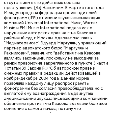
отсутствием в его действиях состава
преступления. [/b] Напомним: В марте этого года
Международная федерация производителей
фонограмм (IFPI) от имени звукозаписывающих
компаний Universal International Music, Warner
Music и EMI Music International подала иск о
нарушении авторских прав на г-на Квасова в
районный суд г. Москвы. Адвокат экс-главы
"Медиасервисес" Эдуард Маргулян, управляющий
партнер адвокатского бюро "Маргулян и
Рахмилович", заявил, что "действия г-на Квасова
являлись законными, поскольку не выходили за
рамки правомочия, закрепленного в пункте 3 части
1 статьи 39 Закона РФ "Об авторском праве и
смежных правах" в редакции, действовавшей в
ноябре-декабре 2004 года. Данная норма
позволяла каждому лицу распространять
фонограммы без согласия правообладателя, но с
выплатой ему вознаграждения. Выдвинутые
американскими звукозаписывающими компаниями
обвинения против г-на Квасова вызывали большое
сомнение с самого начала, потому что