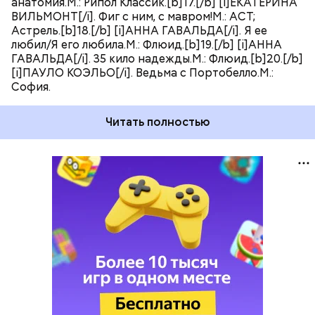
анатомия.М.: Рипол Классик.[b]17.[/b] [i]ЕКАТЕРИНА
ВИЛЬМОНТ[/i]. Фиг с ним, с мавром!М.: АСТ;
Астрель.[b]18.[/b] [i]АННА ГАВАЛЬДА[/i]. Я ее
любил/Я его любила.М.: Флюид.[b]19.[/b] [i]АННА
ГАВАЛЬДА[/i]. 35 кило надежды.М.: Флюид.[b]20.[/b]
[i]ПАУЛО КОЭЛЬО[/i]. Ведьма с Портобелло.М.:
София.
Читать полностью