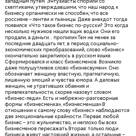
западным путем. Энтузиасты спорили со
скептиками, утверждавшими, что наш народ к
бизнесу органически не способен, что все
россияне – лентяи и пьяницы. Даже анекдот тогда
появился: «Что такое бизнес по-русски? Это когда
несколько мужиков нашли ящик водки. Они его
продали, а деньги… пропили».Тем не менее за
последние двадцать лет, в период социально-
экономических преобразований, слово «бизнес»
окончательно закрепилось в русском языке.
Сформировался и класс бизнесменов. Возникло
даже полушутливое слово «бизнесвумен». Оно
обозначает женщину властную, прагматичную,
лишенную эмоций и чувства юмора. А деловых
женщин, не утративших обаяния и
привлекательности, скорее назовут словом
«бизнес-леди». Есть и небрежно-разговорные
формы: «бизнесменка», «бизнесменша».В
отношении к самому слову «бизнес» наблюдаются
две эмоциональные крайности. Первая: любой
бизнес – это жульничество, и неплохо бы всех
бизнесменов пересажать.Вторая: только люди
бизнеса живут настоящей жизнью, а остальные –