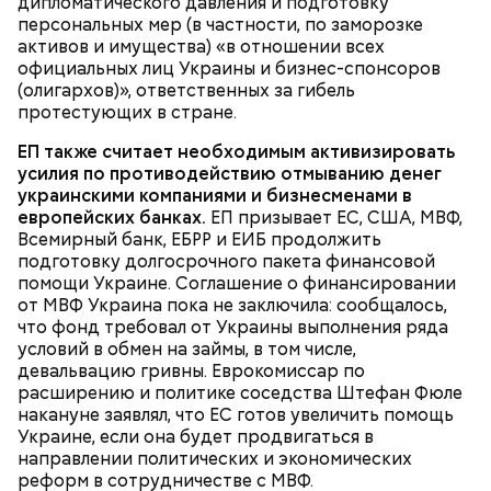
дипломатического давления и подготовку
персональных мер (в частности, по заморозке
активов и имущества) «в отношении всех
официальных лиц Украины и бизнес-спонсоров
(олигархов)», ответственных за гибель
протестующих в стране.
Очищенный сырой салатный сельдерей
За свою земную жизнь он совершил множество
ЕП также считает необходимым активизировать
нашинковать соломкой. Яблоки очистить от
добрых дел во славу Божию.
усилия по противодействию отмыванию денег
кожицы и семян, нарезать ломтиками. Так же
украинскими компаниями и бизнесменами в
нарезать вареный картофель. Продукты
европейских банках.
ЕП призывает ЕС, США, МВФ,
перемешать, полить салатной заправкой, выложить
Всемирный банк, ЕБРР и ЕИБ продолжить
в салатник горкой и украсить веточками
подготовку долгосрочного пакета финансовой
сельдерея, кусочками свежих помидоров и
помощи Украине. Соглашение о финансировании
ломтиками яблок.
от МВФ Украина пока не заключила: сообщалось,
что фонд требовал от Украины выполнения ряда
условий в обмен на займы, в том числе,
девальвацию гривны. Еврокомиссар по
расширению и политике соседства Штефан Фюле
накануне заявлял, что ЕС готов увеличить помощь
Украине, если она будет продвигаться в
направлении политических и экономических
реформ в сотрудничестве с МВФ.