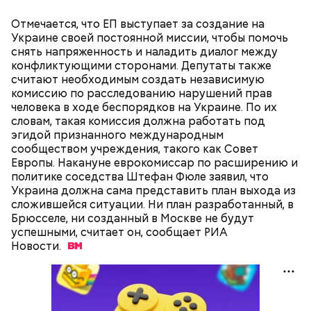
2-3 картофелины,
1 некрупное яблоко,
Отмечается, что ЕП выступает за создание на
1 некрупный помидор,
Украине своей постоянной миссии, чтобы помочь
А еще, удержав меч палача, святой Николай спас от
2 корня сельдерея,
снять напряженность и наладить диалог между
смерти трех мужей, невинно осужденных
салатная заправка.
конфликтующими сторонами. Депутаты также
корыстолюбивым градоначальником.
считают необходимым создать независимую
комиссию по расследованию нарушений прав
человека в ходе беспорядков на Украине. По их
словам, такая комиссия должна работать под
эгидой признанного международным
сообществом учреждения, такого как Совет
Европы. Накануне еврокомиссар по расширению и
политике соседства Штефан Фюле заявил, что
Украина должна сама представить план выхода из
сложившейся ситуации. Ни план разработанный, в
Брюсселе, ни созданный в Москве не будут
успешными, считает он, сообщает РИА
Новости.
Как гласит предание, совершая паломничество в
Понадобятся:
Иерусалим, Николай Чудотворец по просьбе
отчаявшихся путников молитвой успокоил