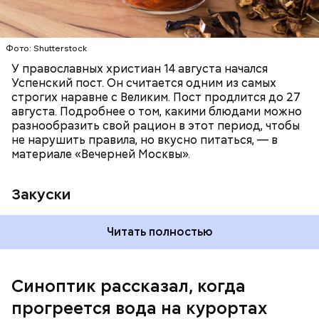
Читайте также:
Синоптик предупредил о переносе
купального сезона в Москве и Подмосковье
Фото: Shutterstock
У православных христиан 14 августа начался
Успенский пост. Он считается одним из самых
строгих наравне с Великим. Пост продлится до 27
августа. Подробнее о том, какими блюдами можно
разнообразить свой рацион в этот период, чтобы
не нарушить правила, но вкусно питаться, — в
материале «Вечерней Москвы».
Закуски
Читать полностью
По словам Вильфанда, с середины следующей
недели Черное море начнет активнее
прогреваться, потому что на юг России придет
Синоптик рассказал, когда
потепление. Температура воздуха будет там выше
прогреется вода на курортах
нормы уже к середине следующей недели — плюс