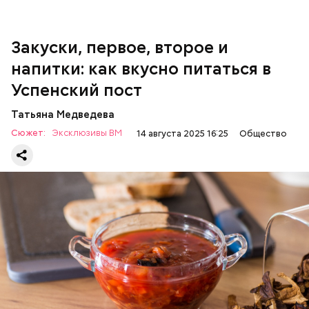
200 г репчатого лука;
100 г муки;
100 г растительного масла;
зелень петрушки и укропа.
Закуски, первое, второе и
напитки: как вкусно питаться в
Успенский пост
Татьяна Медведева
Сюжет:
Эксклюзивы ВМ
14 августа 2025 16:25
Общество
Баклажаны с овощами
ПРАВОСЛАВИЕ
ЕДА
РЕЦЕПТЫ