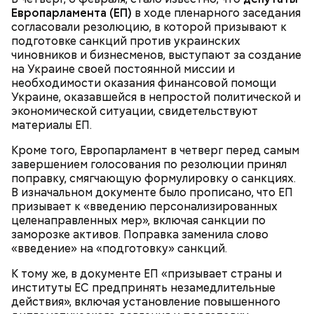
100 г муки;
Европарламента (ЕП)
в ходе пленарного заседания
уксус по вкусу;
согласовали резолюцию, в которой призывают к
30 г сахара.
подготовке санкций против украинских
чиновников и бизнесменов, выступают за создание
на Украине своей постоянной миссии и
необходимости оказания финансовой помощи
Украине, оказавшейся в непростой политической и
экономической ситуации, свидетельствуют
материалы ЕП.
Святитель Николай дожил до глубокой старости и
скончался в середине IV века. По церковному
Кроме того, Европарламент в четверг перед самым
преданию, мощи святого сохранились нетленными
завершением голосования по резолюции принял
и источали чудесное миро, от которого исцелилось
поправку, смягчающую формулировку о санкциях.
множество людей. В 1087 году мощи Николая
В изначальном документе было прописано, что ЕП
Угодника были перенесены в итальянский город
призывает к «введению персонализированных
Бар (Бари), где находятся и поныне.
Кабачки в овощном соусе
целенаправленных мер», включая санкции по
заморозке активов. Поправка заменила слово
«введение» на «подготовку» санкций.
К тому же, в документе ЕП «призывает страны и
институты ЕС предпринять незамедлительные
действия», включая установление повышенного