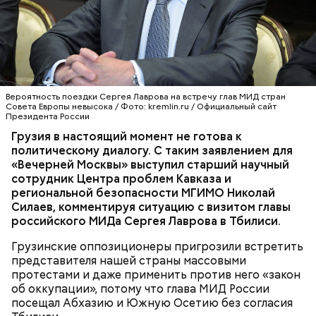
Поедет ли Лавров 15 мая на встречу с коллегами по
Совету Европы и не приведет ли его визит к
политическим потрясениям в Грузии, как это было
весной 2019 года?
СЕРГЕЙ ЛАВРОВ
МИХАИЛ СААКАШВИЛИ
Напомним, Хаджимба решил оставить пост
Вероятность поездки Сергея Лаврова на встречу глав МИД стран
ГРУЗИЯ
президента в целях предотвращения
Совета Европы невысока / Фото: kremlin.ru / Официальный сайт
Президента России
кровопролития в стране. После его переизбрания
на улицы Абхазии и, в частности, к зданию
Грузия в настоящий момент не готова к
администрации главы государства вышли сотни
политическому диалогу. С таким заявлением для
протестующих. Они утверждали, что выборы
«Вечерней Москвы» выступил старший научный
лидера страны прошли нечестно, в связи с чем
сотрудник Центра проблем Кавказа и
поражение конкурента Хаджимбы —
региональной безопасности МГИМО Николай
оппозиционера Алхаса Квицинии — нельзя считать
Силаев, комментируя ситуацию с визитом главы
действительным. Митингующие выражали
российского МИДа Сергея Лаврова в Тбилиси.
недовольство низким социально-экономическим
Грузинские оппозиционеры пригрозили встретить
положением и коррупцией в стране.
представителя нашей страны массовыми
протестами и даже применить против него «закон
об оккупации», потому что глава МИД России
посещал Абхазию и Южную Осетию без согласия