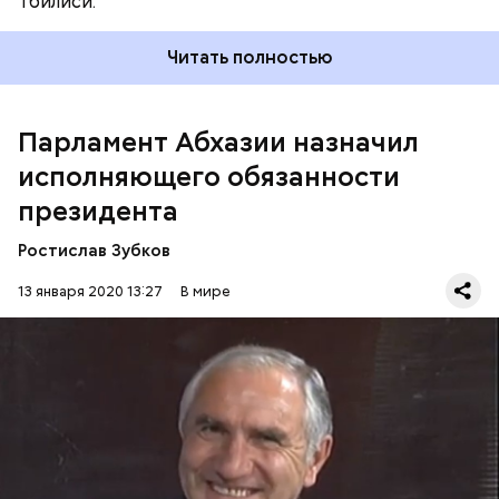
Тбилиси.
Читать полностью
— У него есть опыт, — цитирует
РИА Новости
спикера абхазского парламента.
Парламент Абхазии назначил
исполняющего обязанности
президента
Ростислав Зубков
13 января 2020 13:27
В мире