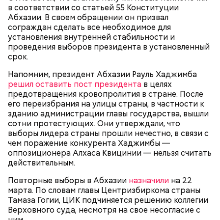
в соответствии со статьей 55 Конституции
Абхазии. В своем обращении он призвал
сограждан сделать все необходимое для
— К каким последствиям может привести
установления внутренней стабильности и
повторение истории, главным героем которой
проведения выборов президента в установленный
станет Лавров?
срок.
— Госпожа кошка играет мышками-холопами. Весь
Напомним, президент Абхазии Рауль Хаджимба
мир — холопы, а господа сидят в Вашингтоне,
решил оставить пост президента
в целях
Брюсселе, Лондоне, помощники господ есть и в
предотвращения кровопролития в стране. После
России, — отметил политик, отрицая, что сам
его переизбрания на улицы страны, в частности к
является «холопом США».
зданию администрации главы государства, вышли
сотни протестующих. Они утверждали, что
выборы лидера страны прошли нечестно, в связи с
чем поражение конкурента Хаджимбы —
оппозиционера Алхаса Квицинии — нельзя считать
— Массовость этих демонстраций мы уже видели.
действительным.
Это взвинченные и истеричные люди, но их далеко
Повторные выборы в Абхазии
назначили
на 22
не большинство. Когда была история с Гавриловым,
марта. По словам главы Центризбиркома страны
они взяли не массовостью, а оторванностью и
Тамаза Гогии, ЦИК подчиняется решению коллегии
отвязностью. Было нападение на иностранную
Верховного суда, несмотря на свое несогласие с
делегацию, и именно это сделало ситуацию
ним.