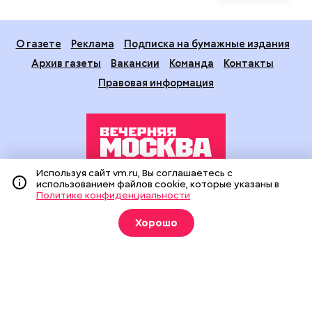
О газете
Реклама
Подписка на бумажные издания
Архив газеты
Вакансии
Команда
Контакты
Правовая информация
Используя сайт vm.ru, Вы соглашаетесь с
использованием файлов cookie, которые указаны в
Издание создано при финансовой поддержке Департамента
Политике конфиденциальности
средств массовой информации и рекламы города Москвы.
На сайте применяются рекомендательные технологии
Хорошо
(информационные технологии предоставления информации
на основе сбора, систематизации и анализа сведений,
относящихся к предпочтениям пользователей сети
«Интернет», находящихся на территории Российской
Федерации).
Сетевое издание "Вечерняя Москва" (18+) зарегистрировано
в Федеральной службе по надзору в сфере связи,