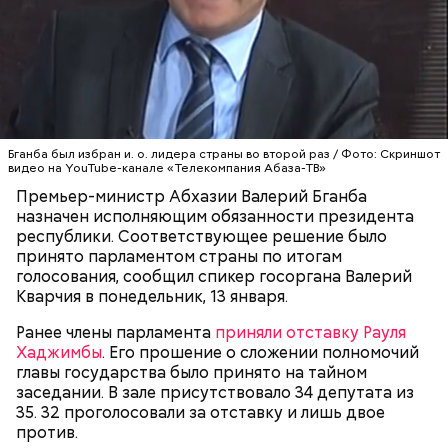
По словам Кварчии, Бганба был избран и. о. лидера
страны во второй раз.
АБХАЗИЯ
ПРЕЗИДЕНТЫ
Бганба был избран и. о. лидера страны во второй раз / Фото: Скриншот
видео на YouTube-канале «Телекомпания Абаза-ТВ»
Премьер-министр Абхазии Валерий Бганба
назначен исполняющим обязанности президента
республики. Соответствующее решение было
принято парламентом страны по итогам
голосования, сообщил спикер госоргана Валерий
Кварчия в понедельник, 13 января.
Ранее члены парламента
приняли отставку Рауля
Хаджимбы
. Его прошение о сложении полномочий
главы государства было принято на тайном
заседании. В зале присутствовало 34 депутата из
35. 32 проголосовали за отставку и лишь двое
против.