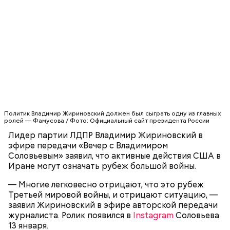
наладить отношения, но общие принципы таковы.
Поскольку у правящей партии нет своей политики
по отношению к России, то она всегда оказывается
Помощник президента России Владислав Сурков
вторичной по отношению к оппозиции.
приехал в Абхазию
Посмотреть эту публикацию в Instagram
ВЛАДИМИР ЖИРИНОВСКИЙ
ИРАН
Публикация от Владимир Соловьев
ВЛАДИМИР СОЛОВЬЕВ
США
(@vrsoloviev)
13 Янв 2020 в 1:58 PST
— Сегодня СМИ цитировали источник в МИДе. Он
заявил, что вероятность поездки Лаврова
невелика. К этому мне добавить нечего.
Политик Владимир Жириновский должен был сыграть одну из главных
ролей — Фамусова / Фото: Официальный сайт президента России
Лидер партии ЛДПР Владимир Жириновский в
эфире передачи «Вечер с Владимиром
Соловьевым» заявил, что активные действия США в
Иране могут означать рубеж большой войны.
— Многие легковесно отрицают, что это рубеж
Третьей мировой войны, и отрицают ситуацию, —
заявил Жириновский в эфире авторской передачи
журналиста. Ролик появился в
Instagram
Соловьева
13 января.