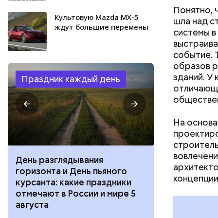
Понятно, 
Культовую Mazda MX-5
шла над с
ждут большие перемены
системы в
выстраива
событие. 
образов р
зданий. У
Праздник каждый день
отличающи
обществе
Мы переходи
mos.ru / Оф
На основа
проектиро
строитель
вовлечени
День разглядывания
День качания
архитекто
горизонта и День пьяного
День шампан
концепции
курсанта: какие праздники
праздники о
отмечают в России и мире 5
и мире 4 авг
августа