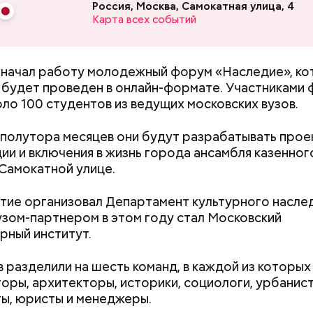
Россия, Москва, Самокатная улица, 4
Карта всех событий
лумнистов может не совпадать с точкой зрения 
 начал работу молодежный форум «Наследие», ко
 будет проведен в онлайн-формате. Участниками
оло 100 студентов из ведущих московских вузов.
 полутора месяцев они будут разрабатывать прое
ии и включения в жизнь города ансамбля казенног
 Самокатной улице.
ие организовал Департамент культурного насле
узом-партнером в этом году стал Московский
рный институт.
 разделили на шесть команд, в каждой из которых
Как поменять батареи дома и
Как получить до
оры, архитекторы, историки, социологи, урбанист
не получить штраф
рублей от госу
ы, юристы и менеджеры.
трудной ситуац