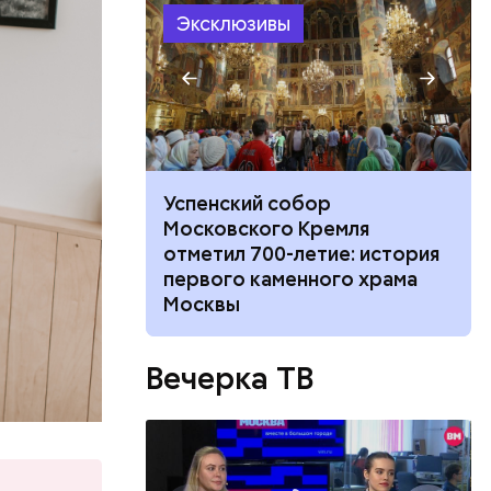
Эксклюзивы
не покинул
Успенский собор
 с худруком
Московского Кремля
тр» Дмитрием
отметил 700-летие: история
первого каменного храма
Москвы
Вечерка ТВ