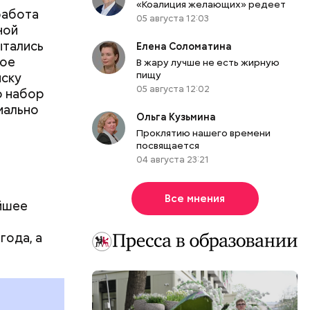
«Коалиция желающих» редеет
работа
05 августа 12:03
ной
ытались
Елена Соломатина
кое
В жару лучше не есть жирную
пищу
иску
05 августа 12:02
о набор
иально
Ольга Кузьмина
Проклятию нашего времени
посвящается
ре / Фото:
04 августа 23:21
Все мнения
айшее
День тульского пряника и
День шевеле
года, а
День сидения на
и Междунар
подоконниках: какие
подкаблучни
праздники отмечают в России
праздники о
и мире 2 августа
и мире 6 авг