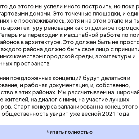
что до этого мы успели много построить, но пока 
тартовыми домами. Это точечные площадки, и еди
 них не прослеживалось, хотя и на этом этапе мы п
ть архитектуру реновации как отдельное городс
Теперь мы переходим к масштабной работе по по
айонов в архитектуре. Это должен быть не прост
 каждого района должно быть свое лицо с принцип
мся качеством городской среды, архитектуры и
нных пространств.
м к масштабной работе по поиску образов районов в архитекту
ициальный сайт мэра Москвы
нии предложенных концепций будут делаться и
вание, и рабочая документация, и, собственно,
ство в этих районах. Мы рассчитываем на широч
е жителей, на диалог с ними, на участие лучших
 на качелях и
День арбуза и День поцелуев
ров. Старт конкурса запланирован на конец этого 
ского: какие
с зеркалом: какие праздники
 общественность увидит уже весной 2021 года.
тмечают в России
отмечают в России и мире 3
уста
августа
Читать полностью