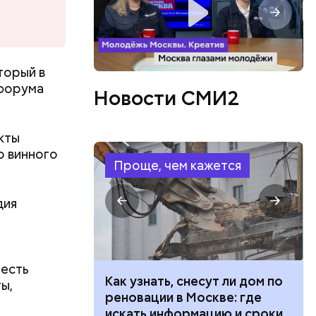
редакции
торый в
 форума
Новости СМИ2
кты
о винного
Проще, чем кажется
дия
 есть
 100 тысяч
Как узнать, снесут ли дом по
ы,
дарства при
реновации в Москве: где
ии: кто может
искать информацию и сроки