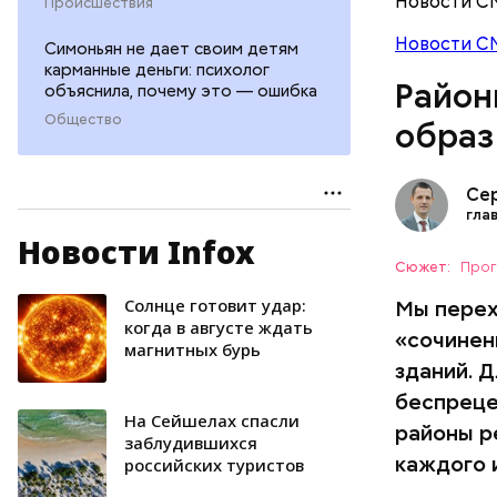
Новости С
Происшествия
Новости С
Симоньян не дает своим детям
карманные деньги: психолог
Район
объяснила, почему это — ошибка
С самого 
Общество
образ
публичной
пятиэтажн
градостро
Се
наиболее 
гла
недостато
Новости Infox
городами 
Сюжет:
Прог
плотность
Солнце готовит удар:
Мы перех
СТРОИТЕ
когда в августе ждать
«сочинен
магнитных бурь
зданий. 
беспреце
На Сейшелах спасли
районы р
заблудившихся
каждого и
российских туристов