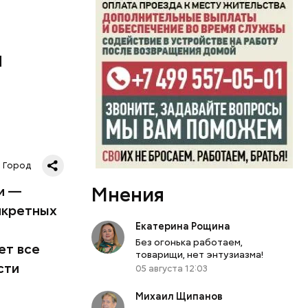
й
нсивной
рого
 Одно из
е —
пешными
ями —
Город
Мнения
и —
нкретных
Екатерина Рощина
Без огонька работаем,
ет все
товарищи, нет энтузиазма!
сти
05 августа 12:03
Михаил Щипанов