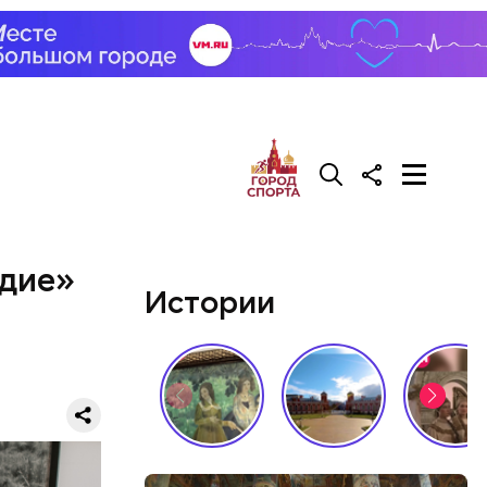
дие»
Истории