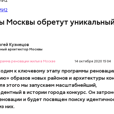
МИ2
МИ2
ы Москвы обретут уникальны
начала программы реновации мы находимся в инте
 дискуссии. Наряду с желанием людей уйти из ста
ого фонда мы наблюдали опасения касательно
ительных угроз, которые несет в себе реновация.
ргей Кузнецов
частых опасений — слишком высокие дома. Второ
вный архитектор Москвы
к парковочных мест. Мы сравнивали Москву с ус
мира. Такие города похожи ключевыми показател
рамма реновации жилья в Москве
14 октября 2020 15:04
ю населения и застройки.
одим к ключевому этапу программы реноваци
ЛЬСТВО
ОБЛИК ГОРОДА
РЕНОВАЦИЯ В МОСКВЕ
ию» образов новых районов и архитектуры ко
Для этого мы запускаем масштабнейший,
дентный в истории города конкурс. Он затрон
еновации и будет посвящен поиску идентично
з них.