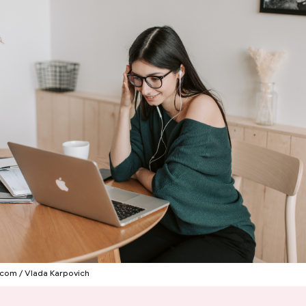
Одиссей, Аид, Дионис,
Ни один артист 
Афродита и Гера: зачем
театр: интервью
родители называют детей
«Покровка.Теа
необычными именами
Бикбаевым
com / Vlada Karpovich