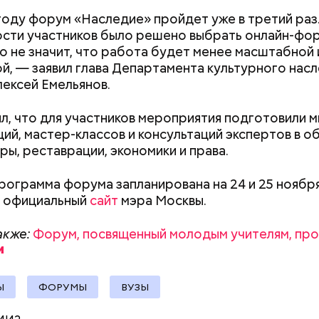
претендовать и
году форум «Наследие» пройдет уже в третий раз
документы
сти участников было решено выбрать онлайн-фор
о не значит, что работа будет менее масштабной 
й, — заявил глава Департамента культурного нас
ексей Емельянов.
я столица находится в тренде. При этом этажност
а пожарных, инсоляционных нормативов, норматив
л, что для участников мероприятия подготовили 
, игровым площадкам. Желания строить дома ниже
ций, мастер-классов и консультаций экспертов в о
рковок несовместимы: либо одно, либо другое.
ры, реставрации, экономики и права.
рограмма форума запланирована на 24 и 25 ноября
 официальный
сайт
мэра Москвы.
акже:
Форум, посвященный молодым учителям, про
Ы
ФОРУМЫ
ВУЗЫ