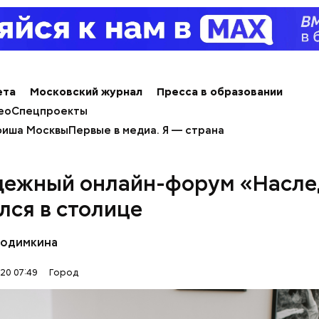
ета
Московский журнал
Пресса в образовании
ео
Спецпроекты
иша Москвы
Первые в медиа. Я — страна
ежный онлайн-форум «Насле
лся в столице
Родимкина
20 07:49
Город