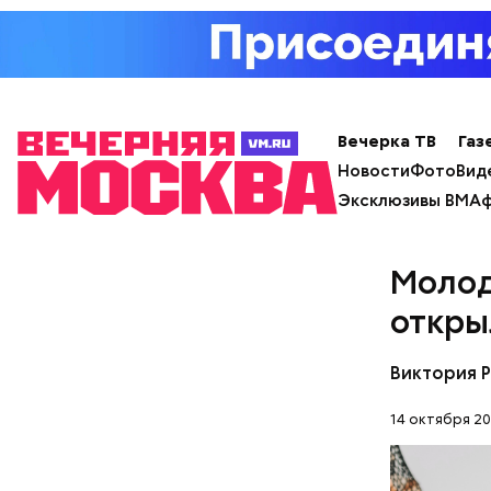
Вечерка ТВ
Газ
Новости
Фото
Вид
Эксклюзивы ВМ
Аф
Молод
откры
Виктория 
14 октября 20