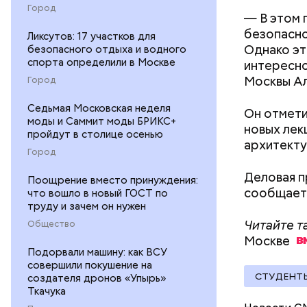
Город
— В этом 
безопасно
Ликсутов: 17 участков для
Однако эт
безопасного отдыха и водного
спорта определили в Москве
интересно
Москвы Ал
Город
Российска
выше из-з
Седьмая Московская неделя
Он отмети
парковкам
моды и Саммит моды БРИКС+
новых лек
больше па
пройдут в столице осенью
архитекту
Город
Деловая п
Поощрение вместо принуждения:
сообщает
что вошло в новый ГОСТ по
труду и зачем он нужен
Читайте т
Общество
Москве
Подорвали машину: как ВСУ
совершили покушение на
СТУДЕНТ
создателя дронов «Упырь»
Ткачука