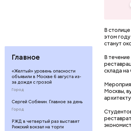
Мнение ко
В столице
этом году
станут ок
Главное
В течение
реставрац
склада на
«Желтый» уровень опасности
объявили в Москве 6 августа из-
за дождя с грозой
Мероприят
Город
Москвы, в
архитекту
Сергей Собянин. Главное за день
Город
Студентов
реставрат
РЖД в четвертый раз выставят
экономист
Рижский вокзал на торги