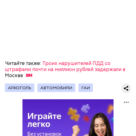
Атмосферное давление будет несколько выше
нормы, сообщает портал «
Метеоновости
».
Читайте также:
Троих нарушителей ПДД со
штрафами почти на миллион рублей задержали в
Москве
АЛКОГОЛЬ
АВТОМОБИЛИ
ГАИ
Ранее сообщалось, что одну из столичных
организаций
оштрафовали
более чем на 35
миллионов рублей за самострой.