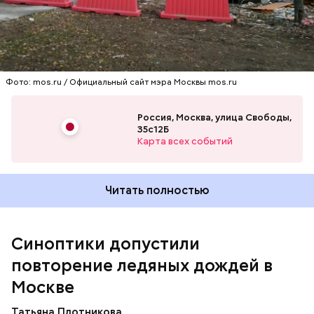
Фото: mos.ru / Официальный сайт мэра Москвы mos.ru
Россия, Москва, улица Свободы,
35с12Б
Карта всех событий
Однако с воскресенья, 22 ноября, в регион станет
прорываться новый теплый атлантический циклон,
а значит, опять возникнет вероятность ледяных
дождей.
Читать полностью
Синоптики допустили
повторение ледяных дождей в
Москве
Татьяна Плотникова