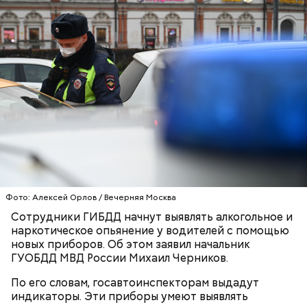
Читайте также
:
Синоптики допустили повторение
ледяных дождей в Москве
Фото: Алексей Орлов / Вечерняя Москва
Сотрудники ГИБДД начнут выявлять алкогольное и
наркотическое опьянение у водителей с помощью
новых приборов. Об этом заявил начальник
ГУОБДД МВД России Михаил Черников.
По его словам, госавтоинспекторам выдадут
индикаторы. Эти приборы умеют выявлять