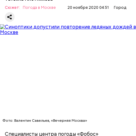
Сюжет:
Погода в Москве
20 ноября 2020 04:51
Город
Как поясняют эксперты, в ближайшие дни по
территории Русской равнины будет смещаться
холодный воздух из Арктики, который захватит
практически всю территорию региона. Пик
похолодания ожидается в субботу, 21 ноября.
МОСКВА
ПОГОДА
Фото: Валентин Савельев, «Вечерняя Москва»
Специалисты центра погоды «Фобос»