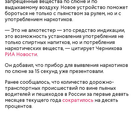
запрещенные вещества по слюне и по
выдыхаемому воздуху. Новое устройство поможет
бороться не только с пьянством за рулем, но и с
употреблением наркотиков.
— Это не алкотестер — это средство индикации,
это возможность установления употребления не
только спиртных напитков, но и потребления
наркотических веществ, — цитирует Черникова
Ранее научный руководитель Гидрометцентра
РИА Новости
.
России Роман Вильфанд
предупредил
, что
гололедица сохранится в Москве до выходных 21–
Он добавил, что прибор для выявления наркотиков
22 ноября.
по слюне за 15 секунд уже презентовали.
Ранее сообщалось, что количество дорожно-
транспортных происшествий по вине пьяных
водителей и пешеходов в России за первые девять
месяцев текущего года
сократилось
на десять
процентов.
Читайте также:
Незаконные пристройки к магазину
снесли на северо-западе Москвы