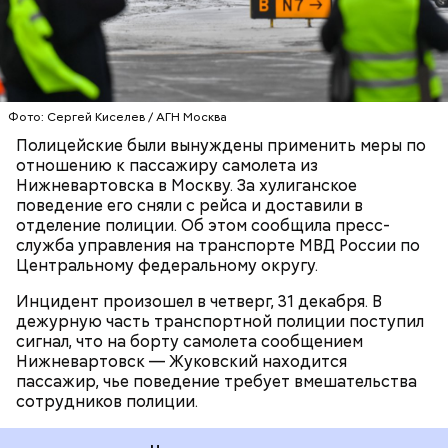
проявлял неуважение к другим пассажирам.
Читайте также
:
Почти тысяча пациентов с COVID-19
лечатся в больнице в Коммунарке
ПРОИСШЕСТВИЯ
ПАССАЖИРЫ
САМОЛЕТЫ
Фото: Сергей Киселев / АГН Москва
Полицейские были вынуждены применить меры по
отношению к пассажиру самолета из
Нижневартовска в Москву. За хулиганское
поведение его сняли с рейса и доставили в
отделение полиции. Об этом сообщила пресс-
служба управления на транспорте МВД России по
Центральному федеральному округу.
Инцидент произошел в четверг, 31 декабря. В
дежурную часть транспортной полиции поступил
сигнал, что на борту самолета сообщением
Нижневартовск — Жуковский находится
пассажир, чье поведение требует вмешательства
сотрудников полиции.