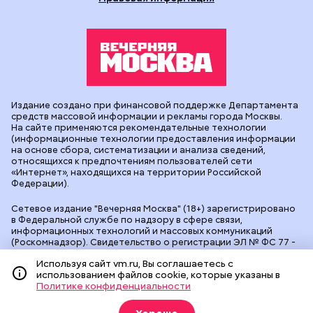
Издание создано при финансовой поддержке Департамента
средств массовой информации и рекламы города Москвы.
На сайте применяются рекомендательные технологии
(информационные технологии предоставления информации
на основе сбора, систематизации и анализа сведений,
относящихся к предпочтениям пользователей сети
«Интернет», находящихся на территории Российской
Федерации).
Сетевое издание "Вечерняя Москва" (18+) зарегистрировано
в Федеральной службе по надзору в сфере связи,
информационных технологий и массовых коммуникаций
(Роскомнадзор). Свидетельство о регистрации ЭЛ № ФС 77 -
90524 от 09.12.2025. Учредитель: АО "Редакция газеты
Используя сайт vm.ru, Вы соглашаетесь с
"Вечерняя Москва". Главный редактор
vm.ru
: Александр
использованием файлов cookie, которые указаны в
Геннадьевич Глуходедов. Адрес редакции: 127015, г.Москва,
Политике конфиденциальности
Бумажный пр-д, д. 14, стр. 2. Телефон:
+7(499)557-04-24
. Адрес
эл.почты:
edit@vm.ru
. Почта для связи с редакцией сайта:
news@vm.ru
.