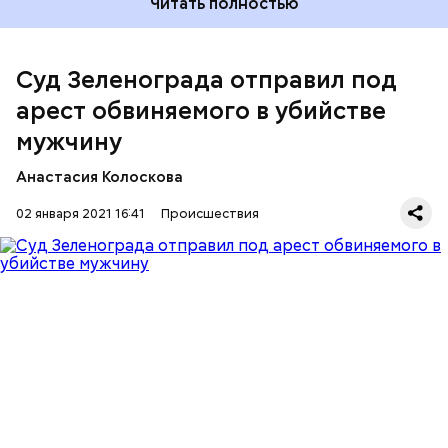
Читать полностью
Расследование уголовного дела продолжается.
Суд Зеленограда отправил под
арест обвиняемого в убийстве
мужчину
Анастасия Колоскова
02 января 2021 16:41
Происшествия
Оперативники задержали предполагаемого
убийцу. Им оказался 59-летний мужчина, который
не стал отрицать свою причастность к
преступлению. Ему предъявлено обвинение,
сообщил
Следственный комитет
.
АРЕСТЫ
ПРЕСТУПЛЕНИЯ
УБИЙСТВА