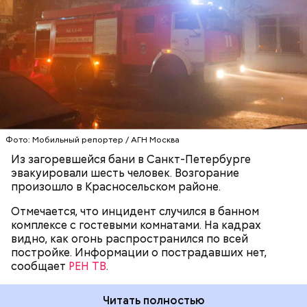
БАНЯ
САНКТ-ПЕТЕРБУРГ
ПОЖАРЫ
Читайте также:
Суд Зеленограда отправил под
Фото: Мобильный репортер / АГН Москва
стражу обвиняемого в убийстве мужчину
Из загоревшейся бани в Санкт-Петербурге
эвакуировали шесть человек. Возгорание
произошло в Красносельском районе.
Отмечается, что инцидент случился в банном
комплексе с гостевыми комнатами. На кадрах
видно, как огонь распространился по всей
постройке. Информации о пострадавших нет,
сообщает
РЕН ТВ
.
Читать полностью