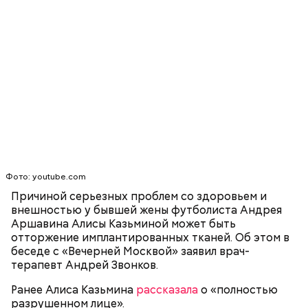
святителю Николаю о благополучном замужестве
дочерей.
На Руси святителя Николая издавна считали
покровителем моряков, купцов и детей. Ему
молились и земледельцы — о хорошей погоде, о
добром урожае. Была поговорка: «Кто Николая
любит, кто Николаю служит, тому святой Николай
во всякий час помогает».
Фото: уoutube.com
Причиной серьезных проблем со здоровьем и
внешностью у бывшей жены футболиста Андрея
Аршавина Алисы Казьминой может быть
отторжение имплантированных тканей. Об этом в
беседе с «Вечерней Москвой» заявил врач-
терапевт Андрей Звонков.
Ранее Алиса Казьмина
рассказала
о «полностью
Святитель Николай дожил до глубокой старости и
разрушенном лице».