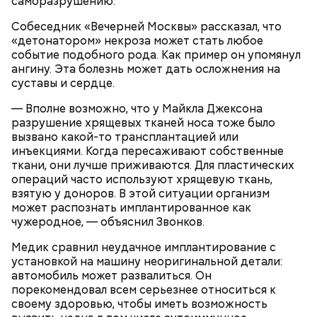
саморазрушению.
Собеседник «Вечерней Москвы» рассказал, что
«детонатором» некроза может стать любое
событие подобного рода. Как пример он упомянул
ангину. Эта болезнь может дать осложнения на
суставы и сердце.
— Вполне возможно, что у Майкла Джексона
разрушение хрящевых тканей носа тоже было
вызвано какой-то трансплантацией или
инъекциями. Когда пересаживают собственные
ткани, они лучше приживаются. Для пластических
операций часто используют хрящевую ткань,
взятую у доноров. В этой ситуации организм
может распознать имплантированное как
А еще, удержав меч палача, святой Николай спас от
чужеродное, — объяснил Звонков.
смерти трех мужей, невинно осужденных
корыстолюбивым градоначальником.
Медик сравнил неудачное имплантирование с
установкой на машину неоригинальной детали:
автомобиль может развалиться. Он
порекомендовал всем серьезнее относиться к
своему здоровью, чтобы иметь возможность