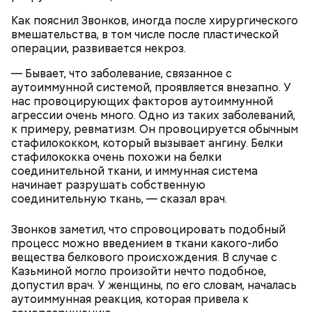
скончался в середине IV века. По церковному
преданию, мощи святого сохранились нетленными
Как пояснил Звонков, иногда после хирургического
и источали чудесное миро, от которого исцелилось
вмешательства, в том числе после пластической
множество людей. В 1087 году мощи Николая
операции, развивается некроз.
Угодника были перенесены в итальянский город
— Бывает, что заболевание, связанное с
Бар (Бари), где находятся и поныне.
аутоиммунной системой, проявляется внезапно. У
нас провоцирующих факторов аутоиммунной
агрессии очень много. Одно из таких заболеваний,
к примеру, ревматизм. Он провоцируется обычным
стафилококком, который вызывает ангину. Белки
стафилококка очень похожи на белки
соединительной ткани, и иммунная система
начинает разрушать собственную
соединительную ткань, — сказал врач.
Звонков заметил, что спровоцировать подобный
процесс можно введением в ткани какого-либо
вещества белкового происхождения. В случае с
За свою земную жизнь он совершил множество
Казьминой могло произойти нечто подобное,
добрых дел во славу Божию.
допустил врач. У женщины, по его словам, началась
аутоиммунная реакция, которая привела к