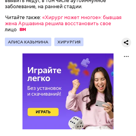
выявить недуг, в том числе аутоиммунное
заболевание, на ранней стадии.
Читайте также:
«Хирург может многое»: бывшая
жена Аршавина решила восстановить свое
лицо
АЛИСА КАЗЬМИНА
ХИРУРГИЯ
Как гласит предание, совершая паломничество в
Иерусалим, Николай Чудотворец по просьбе
отчаявшихся путников молитвой успокоил
разбушевавшееся море.
Как рассказывает Житие, преподобный родился в
городке Патаре. С детства Николай проникся
христианской религией и рано принял решение
посвятить свою жизнь Богу. Целыми днями отрок
проводил в храме, а по вечерам молился и читал
книги. Его дядя, епископ Николай Патарский, видя
такое усердие, сделал юношу чтецом, а затем и