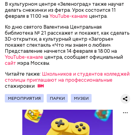
этим вокзалом связана литературная традиция, —
В культурном центре «Зеленоград» также научат
рассказывает Коробко.
делать снежинки из фетра. Урок состоится 11
февраля в 11:00 на
YouTube-канале
центра.
Читайте также:
Более 100 сантиметров снега
Ко дню святого Валентина Центральная
выпало в Москве с начала зимы
библиотека № 21 расскажет и покажет, как сделать
3D-открытки, а культурный центр «Загорье»
покажет спектакль «Что мы знаем о любви».
Представление начнется 14 февраля в 18:00 на
YouTube-канале
центра, сообщает официальный
сайт
мэра Москвы.
Читайте также:
Школьников и студентов колледжей
столицы приглашают на профессиональные
стажировки
МЕРОПРИЯТИЯ
ПАРКИ
МУЗЕИ
Фото: Андрей Любимов / АГН «Москва»
Самый «глобальный» и «красивый», по его мнению,