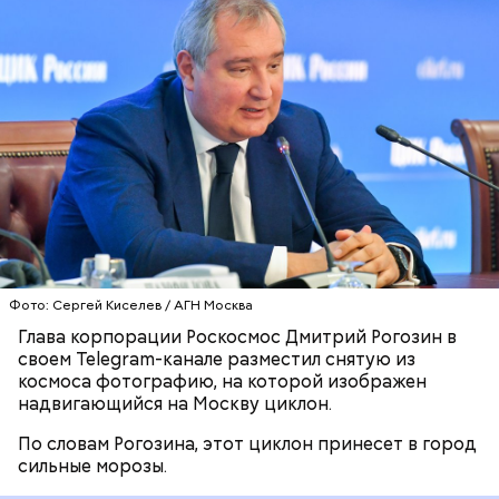
— На снимке с нашего спутника «Метеор-М»
(аппаратура МСУ-МР) видно, что на столичный
регион надвигается арктический циклон, —
написал
глава Роскосмоса.
РОСКОСМОС
ДМИТРИЙ РОГОЗИН
ПОГОДА
Фото: Софья Сандурская / АГН Москва
Ленинградский вокзал,
открытый в 1851-м, — один
из двух первых вокзалов России наряду с
петербургским Московским вокзалом (1847 год).
Фото: Сергей Киселев / АГН Москва
Они являются братьями-близнецами.
Глава корпорации Роскосмос Дмитрий Рогозин в
своем Telegram-канале разместил снятую из
космоса фотографию, на которой изображен
надвигающийся на Москву циклон.
По словам Рогозина, этот циклон принесет в город
сильные морозы.