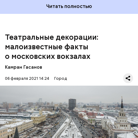
Читать полностью
—
Ярославский вокзал
— это только театральная
Театральные декорации:
декорация, пристройка к более раннему вокзалу
конца XIX века. Там просто сделали красивый
малоизвестные факты
фасад. Если обойти вокзал с обратной стороны, то
о московских вокзалах
все это видно, — говорит эксперт.
Камран Гасанов
06 февраля 2021 14:24
Город