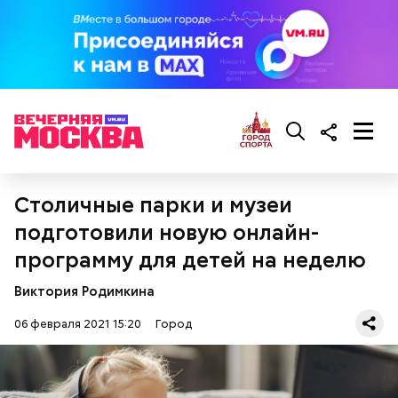
Павелецкий вокзал
тоже расширяли, но пошли по
другому пути. Рядом к Олимпиаде 1980 года
выстроили такой же вокзал и перемычку. И он стал
одним из крыльев огромного вокзала.
Столичные парки и музеи
подготовили новую онлайн-
программу для детей на неделю
Виктория Родимкина
06 февраля 2021 15:20
Город