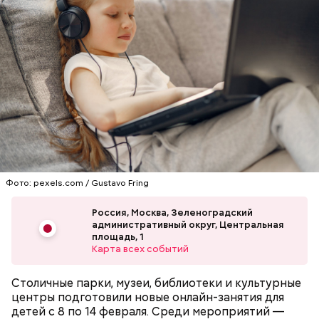
Фото: Сергей Ведяшкин / АГН Москва
— Если в него войти, выясняется, что модернизм —
это театральная декорация, которая скрывает
вокзал XIX–XX веков. Он лишился красивого
фасада, но стал больше, — объясняет архивист.
Фото: pexels.com / Gustavo Fring
Россия, Москва, Зеленоградский
административный округ, Центральная
площадь, 1
Карта всех событий
Столичные парки, музеи, библиотеки и культурные
центры подготовили новые онлайн-занятия для
детей с 8 по 14 февраля. Среди мероприятий —