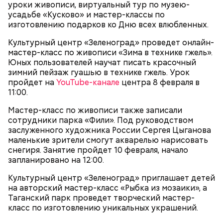
уроки живописи, виртуальный тур по музею-
усадьбе «Кусково» и мастер-классы по
изготовлению подарков ко Дню всех влюбленных.
Курский вокзал
воспринимается как совершенно
Культурный центр «Зеленоград» проведет онлайн-
советская постройка, памятник модернизма 1970-х
мастер-класс по живописи «Зима в технике гжель».
гг.
Юных пользователей научат писать красочный
зимний пейзаж гуашью в технике гжель. Урок
пройдет на
YouTube-канале
центра 8 февраля в
11:00.
Мастер-класс по живописи также записали
сотрудники парка «Фили». Под руководством
заслуженного художника России Сергея Цыганова
маленькие зрители смогут акварелью нарисовать
снегиря. Занятие пройдет 10 февраля, начало
запланировано на 12:00.
Культурный центр «Зеленоград» приглашает детей
на авторский мастер-класс «Рыбка из мозаики», а
Таганский парк проведет творческий мастер-
класс по изготовлению уникальных украшений.
— Мол, на деньги 12-го стула построен этот клуб. С