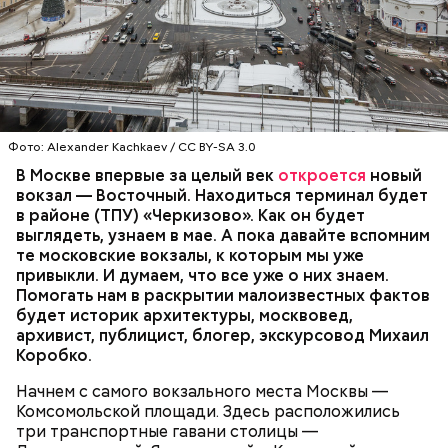
Создатель
Казанского вокзала
, который не был
Фото: Андрей Любимов / АГН «Москва»
достроен из-за Гражданской войны, Алексей
Щусев предлагал снести те постройки, которые
стояли рядом на площади, напоминает Коробко. В
частности, Ленинградский вокзал. Их Щусев
ВОКЗАЛЫ
предлагал заменить своими постройками. Но в
Фото: Alexander Kachkaev / CC BY-SA 3.0
итоге Ленинградский вокзал сохранился.
В Москве впервые за целый век
откроется
новый
вокзал — Восточный. Находиться терминал будет
в районе (ТПУ) «Черкизово». Как он будет
выглядеть, узнаем в мае. А пока давайте вспомним
те московские вокзалы, к которым мы уже
привыкли. И думаем, что все уже о них знаем.
Помогать нам в раскрытии малоизвестных фактов
будет историк архитектуры, москвовед,
архивист, публицист, блогер, экскурсовод Михаил
Коробко.
Начнем с самого вокзального места Москвы —
Комсомольской площади. Здесь расположились
три транспортные гавани столицы —