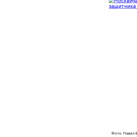
Как расс
московска
алгоритмы
для кажд
врачебное
позволил
номерам 10
Фото: Павел 