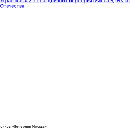
казали «ВМ» в пресс-службе ССиНМП им. А. С.
я скорая оказалась первой, кто разработал и за
 опроса с применением искусственного интеллект
ого вида обращений, когда человеку плох
 вмешательство, есть свой шаблон вопросов и от
о сократить время обработки вызовов, посту
3 и 112.
Волков, «Вечерняя Москва»