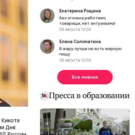
Екатерина Рощина
Без огонька работаем,
ля
товарищи, нет энтузиазма!
сим
05 августа 12:03
ю важность
Елена Соломатина
В жару лучше не есть жирную
пищу
05 августа 12:02
Все мнения
-за
 Кикотя
ии Дня
ВД России.