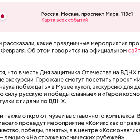
Россия, Москва, проспект Мира, 119с1
Карта всех событий
акже
:
В преддверии Дня защитника Отечества уча
 рассказали, какие праздничные мероприятия про
Московское долголетие» вспоминают о своей вое
 Февраля. Об этом говорится на официальном
сай
я, что в честь Дня защитника Отечества на ВДНХ
е экскурсии. Горожане смогут посетить проект «
наука побеждать» в Музее кукол, экскурсию для д
о силу русскую и победы славные» и «Герои космос
одят в информационную систему, где в режиме он
гулки с гидами по ВДНХ.
ем технологий искусственного интеллекта оценив
ется жалоба пациента. Далее определяется пово
и также откроют музеи выставочного комплекса. 
й или неотложный — и назначается бригада. Все э
есел» проведут мероприятие «Комикс как отраж
т не более чем за две минуты.
жество, победы, память», а в центре «Космонавтик
— лекцию «На страже космических рубежей».