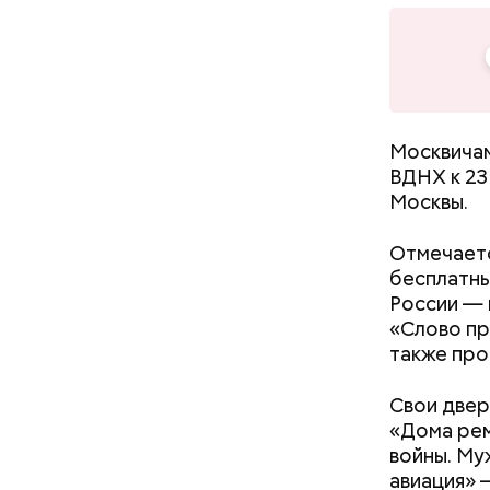
Читайте т
Москвичам
проекта «
ВДНХ к 23
службе
Москвы.
Отмечаетс
бесплатны
России — 
«Слово пр
Данные ух
также про
применени
анализиру
Свои двер
экстренны
«Дома рем
происходи
войны. Му
авиация» 