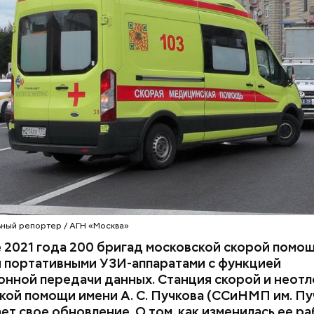
неотложной медицинской помощи — 50 минут.
ный репортер / АГН «Москва»
овский университет МВД России
 2021 года 200 бригад московской скорой помо
 портативными УЗИ-аппаратами с функцией
онной передачи данных. Станция скорой и неот
кой помощи имени
А. С.
Пучкова (ССиНМП им. Пу
т свое обновление. О том, как изменилась ее ра
у мнению, все профессии в какой-то мере несут з