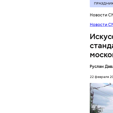
ПРАЗДНИ
Новости С
Новости С
Искус
станд
Командир 
моско
полиции В
привлекла
Руслан Да
уникальна
22 февраля 20
Скорую по
информаци
автоматиз
МОДЕРНИ
бригады н