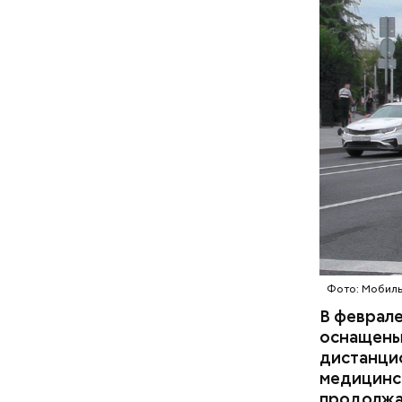
минут, а 
Фото: Мобиль
Фото: Моск
В феврале
оснащены
дистанци
медицинс
продолжае
— По моем