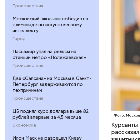
Происшествия
Московский школьник победил на
Командир 
олимпиаде по искусственному
оперативн
интеллекту
Горельник
ПОЛИЦИЯ
Город
своей про
Пассажир упал на рельсы на
станции метро «Полежаевская»
Происшествия
Два «Сапсана» из Москвы в Санкт-
Петербург задерживаются по
техпричинам
Происшествия
ЦБ поднял курс доллара выше 82
Читайте т
Фото: Москов
рублей впервые за 4,5 месяца
инженерн
Курсанты 
Экономика
рассказал
Илон Маск не разрешил Киеву
защитника