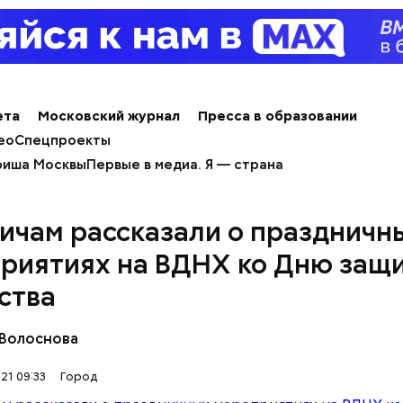
ета
Московский журнал
Пресса в образовании
ео
Спецпроекты
иша Москвы
Первые в медиа. Я — страна
ичам рассказали о праздничн
онная передача кардиограмм
риятиях на ВДНХ ко Дню защ
ства
 Волоснова
21 09:33
Город