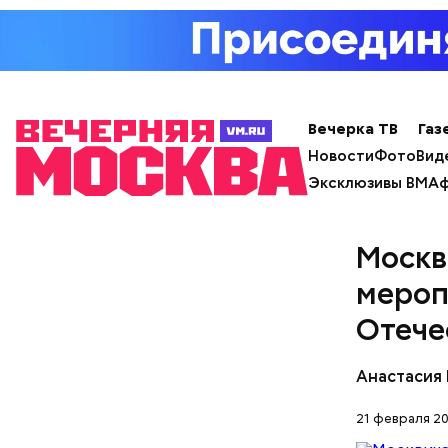
Вечерка ТВ
Газ
Новости
Фото
Вид
Эксклюзивы ВМ
Аф
Москв
Дистанци
мероп
Отече
Анастасия
21 февраля 20