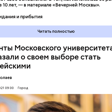
 10 лет, — в материале «Вечерней Москвы».
том числе и опасные для жизни. Я сам выбрал этот 
готов ко всем трудностям, — подчеркнул он.
идания и прибытия
Читать полностью
нты Московского университет
азали о своем выборе стать
ейскими
колаев
21 09:00
Город