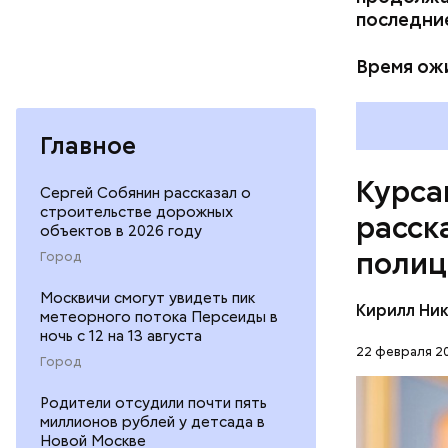
последние
риски, в 
путь и я 
Время ож
Главное
Курса
Сергей Собянин рассказал о
строительстве дорожных
расск
объектов в 2026 году
полиц
Город
Москвичи смогут увидеть пик
Кирилл Ни
метеорного потока Персеиды в
ночь с 12 на 13 августа
22 февраля 20
Город
Родители отсудили почти пять
миллионов рублей у детсада в
Новой Москве