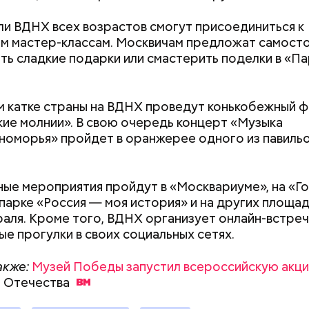
и ВДНХ всех возрастов смогут присоединиться к
м мастер-классам. Москвичам предложат самост
ть сладкие подарки или смастерить поделки в «П
ередь, заместитель командира взвода факультета
м катке страны на ВДНХ проведут конькобежный ф
роза»
Маникюр кокошником
и сотрудников полиции для подразделений по ох
ие молнии». В свою очередь концерт «Музыка
о такой Роберт
украшу: тренды маникюра в
ного порядка, младший сержант полиции Камиль
оморья» пройдет в оранжерее одного из павиль
ого просят
Москве летом 2026
что с детства мечтал стать сотрудником правопор
США
лицейского его больше всего привлекает общени
возможность быть нужным.
ые мероприятия пройдут в «Москвариуме», на «Г
 парке «Россия — моя история» и на других площад
раля. Кроме того, ВДНХ организует онлайн-встреч
ошло благодаря тому, что время обработки вызов
ые прогулки в своих социальных сетях.
его бригаде существенно сократилось. Если 10 ле
 обращения требовалось 5–6 минут, то в 2021 год
акже:
Музей Победы запустил всероссийскую акц
х. Сейчас специалисты Единого городского дисп
а
Отечества
дают вопросы позвонившему согласно разработа
 и ставят отметки напротив нужного ответа.