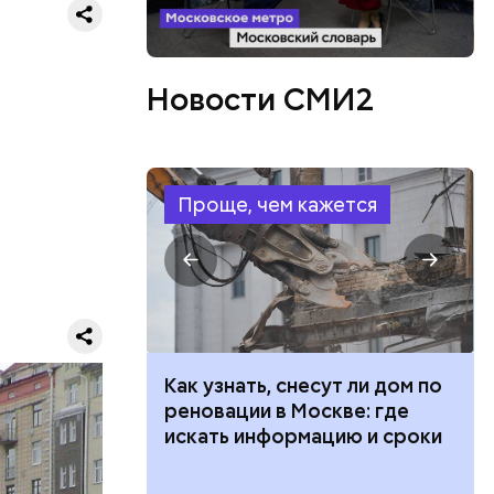
Новости СМИ2
Проще, чем кажется
ант
о его
 — это
ями.
 100 тысяч
Как узнать, снесут ли дом по
дарства при
реновации в Москве: где
тороной
ии: кто может
искать информацию и сроки
 какие нужны
ытия
ем 11