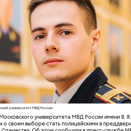
отделения факультета подготовки сотрудников д
ых подразделений полиции, сержант полиции Мак
ов считает, что полицейский должен понимать вс
ДЕНЬ ЗАЩИТНИКА ОТЕЧЕСТВА
фессии.
акже
:
Движение транспорта изменится в Москве из
ский университет МВД России
ых работ
Московского университета МВД России имени В. Я.
и о своем выборе стать полицейскими в преддвер
 Отечества. Об этом сообщили в пресс-службе М