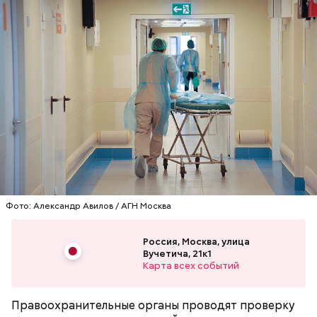
Инцидент произошел вечером 16 апреля в
больнице по адресу улица Вучетича, дом 21.
Неизвестные на автомобиле марки Toyota
привезли туда мужчину с огнестрельным ранением
ноги, его госпитализировали.
ГОСПИТАЛИЗАЦИЯ
ПРЕСТУПЛЕНИЯ
БОЛЬНИЦЫ
Ранее стало
известно
о том, что две женщины в
Москве напали на девочек-подростков около
Фото: Александр Авилов / АГН Москва
подъезда.
Россия, Москва, улица
Вучетича, 21к1
Карта всех событий
Правоохранительные органы проводят проверку