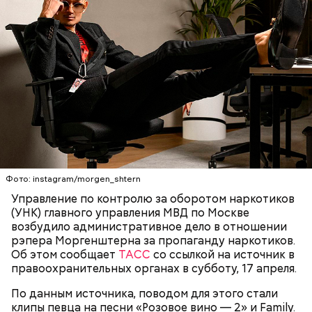
Фото: instagram/morgen_shtern
Управление по контролю за оборотом наркотиков
(УНК) главного управления МВД по Москве
возбудило административное дело в отношении
рэпера Моргенштерна за пропаганду наркотиков.
Читайте также
:
Каршеринговый автомобиль сбил
Об этом сообщает
ТАСС
со ссылкой на источник в
двух пешеходов на юго-западе Москвы
правоохранительных органах в субботу, 17 апреля.
По данным источника, поводом для этого стали
клипы певца на песни «Розовое вино — 2» и Family.