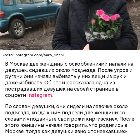
— Когда мы уходили, выронили вещь, а женщина с
цветами наступила на нее и пнула в сторону,
смеясь, — написала девушка.
ПРОИСШЕСТВИЯ
ПОДРОСТКИ
Фото: instagram.com/sara_rinchi
В Москве две женщины с оскорблениями напали на
девушек, сидевших около подъезда. После угроз и
ругани они начали выбивать у них вещи из рук и
даже избивать. Об этом рассказала одна из
пострадавших девушек на своей странице в
соцсети
Instagram
.
По словам девушки, они сидели на лавочке около
подъезда, когда к ним подсели две женщины со
словами «подвиньте свои рожи киргизские». После
этого женщины начали говорить, что родились в
Москве, тогда как девушки явно «понаехавшие».