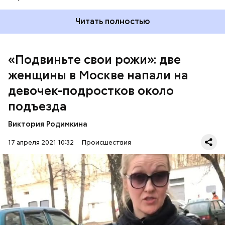
Читать полностью
Она рассказала, что в ответ на это ее подруга Ира
выбила у женщины из рук цветы, после чего вторая
«Подвиньте свои рожи»: две
женщина начала бить девушку по голове. У
пострадавшей девушки на лице остался след от
женщины в Москве напали на
удара.
девочек-подростков около
подъезда
Фото: instagram.com/sara_rinchi
Виктория Родимкина
17 апреля 2021 10:32
Происшествия