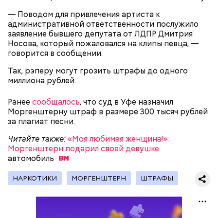
— Поводом для привлечения артиста к
административной ответственности послужило
заявление бывшего депутата от ЛДПР Дмитрия
Носова, который пожаловался на клипы певца, —
говорится в сообщении.
Так, рэперу могут грозить штрафы до одного
миллиона рублей.
Ранее
сообщалось
, что суд в Уфе назначил
Моргенштерну штраф в размере 300 тысяч рублей
за плагиат песни.
Ранее стало
известно
о том, что водитель такси
Читайте также:
«Моя любимая женщина!»:
попал в реанимацию после конфликта с
Моргенштерн подарил своей девушке
пассажиром на западе Москвы.
автомобиль
НАРКОТИКИ
МОРГЕНШТЕРН
ШТРАФЫ