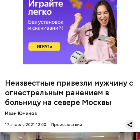
Полиция устанавливает обстоятельства
произошедшего, уточнили в пресс-службе
ведомства.
Неизвестные привезли мужчину с
огнестрельным ранением в
больницу на севере Москвы
Читайте также
:
Движение по Варшавскому шоссе
восстановили после крупного ДТП
Иван Юминов
17 апреля 2021 12:00
Происшествия