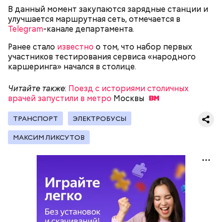
— Мы видим, что многие люди водят безобразно,
В данный момент закупаются зарядные станции и
задаем сами себе банальный вопрос: «Где права
улучшается маршрутная сеть, отмечается в
купил?» И до сих пор, насколько мне известно,
Telegram
-канале департамента.
покупается огромное количество удостоверений. Я
знаю тех, кто купил права. Причем без особых
Ранее стало
известно
о том, что набор первых
проблем. Так что я, конечно, всеми руками за
участников тестирования сервиса «народного
упомянутые нововведения, но этот вопрос никак
каршеринга» начался в столице.
не решается, — обратил внимание Колодочкин.
Читайте также
:
Поезд с историями столичных
врачей запустили в метро
Москвы
ТРАНСПОРТ
ЭЛЕКТРОБУСЫ
МАКСИМ ЛИКСУТОВ
Тем не менее собеседник «ВМ» признался, что его
смущает одно важное упущение: ни одна из
реформ экзамена никак не касается «порочной
практики приобретения удостоверений тем или
иным способом».