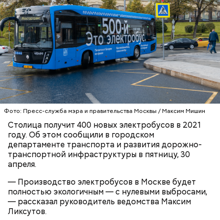
По его мнению, ужесточение экзамена пойдет
кандидатам на пользу, поскольку может заставить
их более серьезно отнестись к вождению и
Фото: Пресс-служба мэра и правительства Москвы / Максим Мишин
отказаться платить большие деньги за «покупку»
Столица получит 400 новых электробусов в 2021
удостоверения.
году. Об этом сообщили в городском
департаменте транспорта и развития дорожно-
транспортной инфраструктуры в пятницу, 30
апреля.
— Производство электробусов в Москве будет
полностью экологичным — с нулевыми выбросами,
— рассказал руководитель ведомства Максим
Ликсутов.