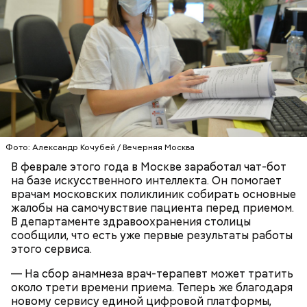
По ее словам, чтобы воспользоваться чат-ботом,
достаточно просто записаться на прием к врачу.
Затем перед приемом придет СМС или push-
Фото: Александр Кочубей / Вечерняя Москва
уведомление со ссылкой на опрос.
В феврале этого года в Москве заработал чат-бот
ЗДРАВООХРАНЕНИЕ
МОСКВА
ИНТЕРНЕТ
на базе искусственного интеллекта. Он помогает
врачам московских поликлиник собирать основные
жалобы на самочувствие пациента перед приемом.
В департаменте здравоохранения столицы
сообщили, что есть уже первые результаты работы
этого сервиса.
— На сбор анамнеза врач-терапевт может тратить
около трети времени приема. Теперь же благодаря
новому сервису единой цифровой платформы,