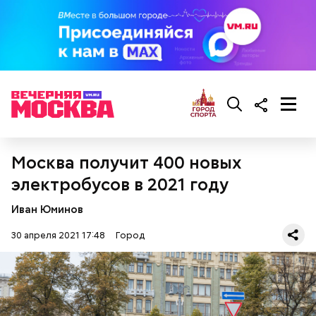
Москва получит 400 новых
электробусов в 2021 году
Читайте также:
Число камер для фиксации
Иван Юминов
нарушения правил остановки возрастет в Москве
30 апреля 2021 17:48
Город