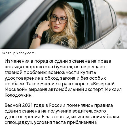
Читайте также:
Москвичам рассказали, как
реставрируют исторический жилой фонд столицы
Комментируя изменения, Колодочкин сказал, что
все они в целом нужны и полезны — «по крайней
мере, не навредят уж точно».
Фото: pixabay.com
Изменения в порядке сдачи экзамена на права
ВОДИТЕЛИ
ИЗМЕНЕНИЯ ПРАВИЛ
выглядят хорошо «на бумаге», но не решают
Читайте также:
Более сотни медицинских объектов
ЭКСКЛЮЗИВЫ «ВЕЧЕРНЕЙ МОСКВЫ»
главной проблемы: возможности купить
построят в ТиНАО в ближайшие 15 лет
ЭКЗАМЕНЫ
удостоверение в обход закона и без особых
проблем. Такое мнение в разговоре с «Вечерней
Москвой» выразил автомобильный эксперт Михаил
Колодочкин.
Помимо этого, специалисты проведут ремонт
Весной 2021 года в России поменялись правила
кровли с заменой утеплителя, стяжки и
сдачи экзамена на получение водительского
водоизоляционных слоев. Также будут заменены
удостоверения. В частности, из испытания убрали
технологические плиты ледовой площадки. В
«площадку», условия теста приблизили к
помещении установят новые окна, распашные