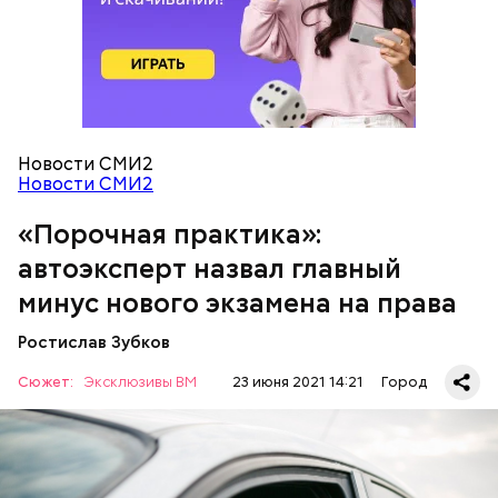
Новости СМИ2
Новости СМИ2
«Порочная практика»:
— Да, наверное, нужны экзамены в реальной
обстановке, чтобы сразу было понятно, умеет ли
автоэксперт назвал главный
человек что-нибудь или нет. Спорить с этим глупо.
минус нового экзамена на права
И наблюдатели — это тоже хорошо, — оценил
специалист.
Ростислав Зубков
Сюжет:
Эксклюзивы ВМ
23 июня 2021 14:21
Город