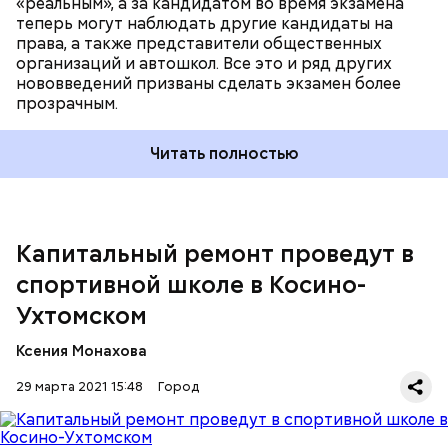
«реальным», а за кандидатом во время экзамена
металлические ворота в гараже, уложат напольное
теперь могут наблюдать другие кандидаты на
покрытие и окрасят кирпичные стены, сообщает
права, а также представители общественных
официальный сайт
мэра Москвы.
организаций и автошкол. Все это и ряд других
нововведений призваны сделать экзамен более
прозрачным.
Читать полностью
Ранее
сообщалось
, что на сайте Московского
метрополитена появился чат-бот под именем
Александра.
— В основной период будет проведен ремонт
подпольных каналов, демонтаж конструкций
Капитальный ремонт проведут в
неэксплуатируемого приставного лифта, ведущего
спортивной школе в Косино-
на обходную галерею, а также самого лифта с
последующим восстановлением полов, —
Ухтомском
подчеркнул Валерий Леонов.
Ксения Монахова
29 марта 2021 15:48
Город