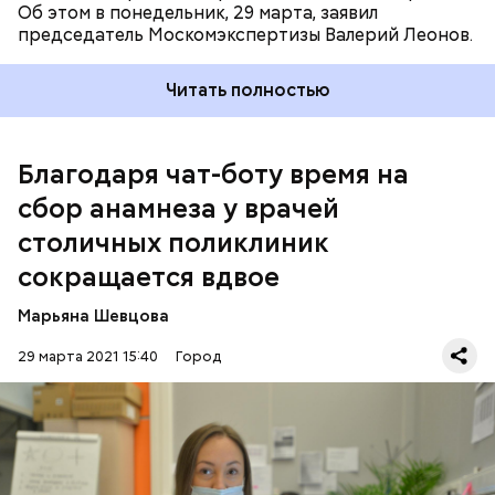
уделить пациенту.
Об этом в понедельник, 29 марта, заявил
председатель Москомэкспертизы Валерий Леонов.
Читать полностью
Благодаря чат-боту время на
сбор анамнеза у врачей
столичных поликлиник
сокращается вдвое
— Указать жалобы можно в свободной форме, чат-
бот их поймет и задаст уточняющие вопросы,
Марьяна Шевцова
конкретизируя симптомы. При этом каждый
последующий вопрос будет зависеть от ответа на
29 марта 2021 15:40
Город
предыдущий, — уточнила Колесникова.