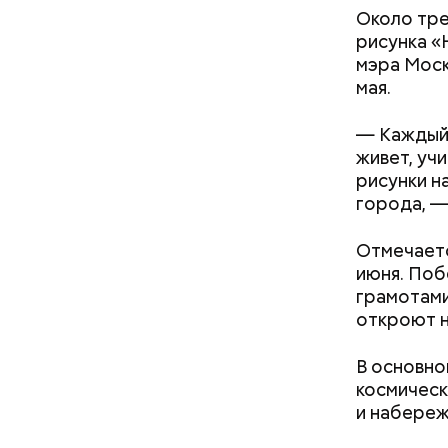
Около тре
рисунка «
Тем не ме
мэра Моск
важное уп
мая.
«порочной
способом
— Каждый 
живет, учи
рисунки на
города, —
Отмечаетс
июня. Поб
грамотами
откроют н
В основно
космическ
и набереж