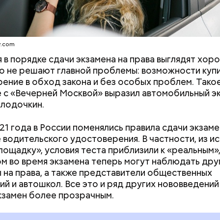
y.com
 в порядке сдачи экзамена на права выглядят хор
но не решают главной проблемы: возможности куп
ение в обход закона и без особых проблем. Такое
 с «Вечерней Москвой» выразил автомобильный э
лодочкин.
ной период будет проведен ремонт подпольных к
конструкций неэксплуатируемого приставного ли
21 года в России поменялись правила сдачи экзаме
на обходную галерею, а также самого лифта с
 водительского удостоверения. В частности, из и
им восстановлением полов, — подчеркнул Валер
лощадку», условия теста приблизили к «реальным»,
м во время экзамена теперь могут наблюдать дру
 на права, а также представители общественных
ий и автошкол. Все это и ряд других нововведений
кзамен более прозрачным.