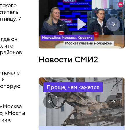
етского
ститель
 одно
тницу, 7
ается
иным
 где он
о, что
х районов
Новости СМИ2
— начале
 и
 которую
Проще, чем кажется
 «Москва
», «Мосты
гии».