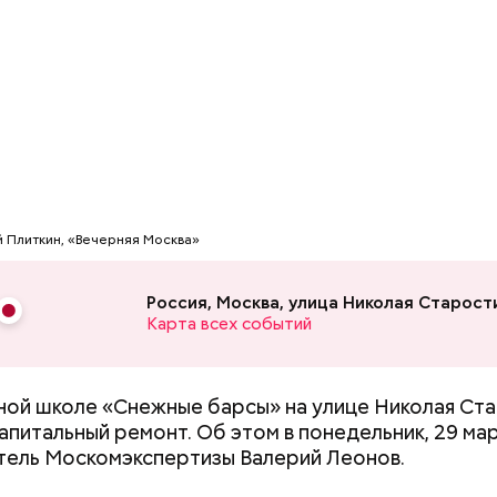
й Плиткин, «Вечерняя Москва»
Россия, Москва, улица Николая Старости
Карта всех событий
ной школе «Снежные барсы» на улице Николая Ст
 на качелях и
День арбуза и День поцелуев
апитальный ремонт. Об этом в понедельник, 29 мар
ского: какие
с зеркалом: какие праздники
ель Москомэкспертизы Валерий Леонов.
тмечают в России
отмечают в России и мире 3
уста
августа