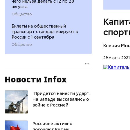
чего нельзя делать с 12 по 28
августа
Общество
Капит
Билеты на общественный
спорт
транспорт стандартизируют в
России с 1 сентября
Общество
Ксения Мо
29 марта 2021
Новости Infox
Отмечаетс
сегодняшн
искусстве
"Придется нанести удар".
СПОРТ
электриче
На Западе высказались о
войне с Россией
пожароту
Россияне активно
покоряют Китай