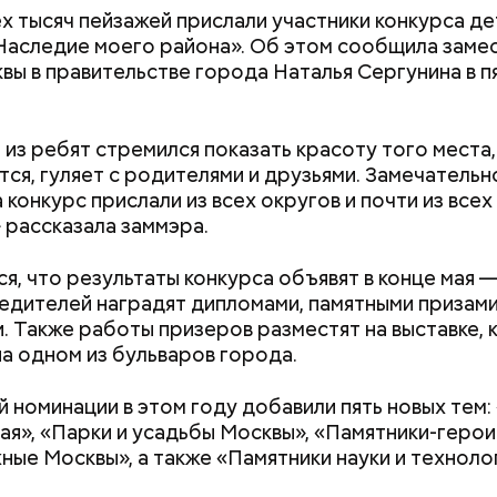
х тысяч пейзажей прислали участники конкурса д
Наследие моего района». Об этом сообщила заме
нее собеседник «ВМ» признался, что его смущает
вы в правительстве города Наталья Сергунина в пя
ущение: ни одна из реформ экзамена никак не кас
 практики приобретения удостоверений тем или 
».
из ребят стремился показать красоту того места,
тся, гуляет с родителями и друзьями. Замечательн
 конкурс прислали из всех округов и почти из все
 рассказала заммэра.
я, что результаты конкурса объявят в конце мая 
едителей наградят дипломами, памятными призами
. Также работы призеров разместят на выставке,
а одном из бульваров города.
й номинации в этом году добавили пять новых тем:
ая», «Парки и усадьбы Москвы», «Памятники-герои
ные Москвы», а также «Памятники науки и техноло