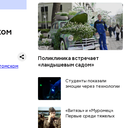
ком
Поликлиника встречает
«ландышевым садом»
 годов. На
Студенты показали
к с
эмоции через технологии
чить
«Витязь» и «Муромец».
Первые среди тяжелых