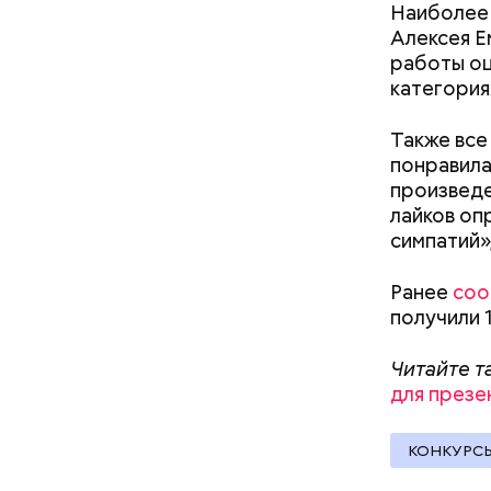
Наиболее 
Алексея Е
работы оц
категория
Также все
— Да, нав
понравилас
Читайте т
было поня
произведе
историчес
глупо. И 
лайков оп
симпатий»
Ранее
соо
получили 
Читайте т
для презе
КОНКУРС