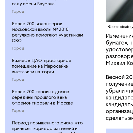
саду имени Баумана
Город
Более 200 волонтеров
Фото: pixaba
московской школы № 2010
Изменения
регулярно помогают участникам
СВО
бумаге», 
удостовер
Город
разговоре
Бизнес в ЦАО: просторное
Михаил Ко
помещение на Маросейке
— В основ
выставили на торги
демонтаж 
Весной 20
Город
ведущего 
получение
последующ
убрали «п
Более 200 типовых домов
Леонов.
кандидато
середины прошлого века
отремонтировали в Москве
кандидаты
организац
Город
сделать э
Период повышенного риска: что
принесет коридор затмений и