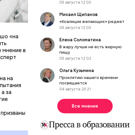
05 августа 12:03
Михаил Щипанов
«Коалиция желающих» редеет
05 августа 12:03
ошо «на
Елена Соломатина
ить
В жару лучше не есть жирную
 мнение в
пищу
ксперт
05 августа 12:02
аналов,
Ольга Кузьмина
фта,
на на
Проклятию нашего времени
посвящается
спытания
ий
04 августа 23:21
 а за
гие
Все мнения
 призваны