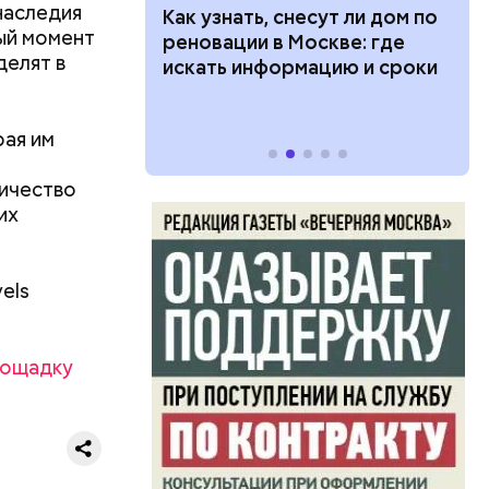
наследия
 100 тысяч
Как узнать, снесут ли дом по
ный момент
дарства при
реновации в Москве: где
делят в
ии: кто может
искать информацию и сроки
 какие нужны
рая им
обы сразу
 с этим
ичество
лист.
их
els
лощадку