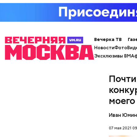
и отказат
Вечерка ТВ
Газ
Новости
Фото
Вид
Эксклюзивы ВМ
Аф
Почти
конку
моего
Иван Юмин
07 мая 2021 09
— Мы види