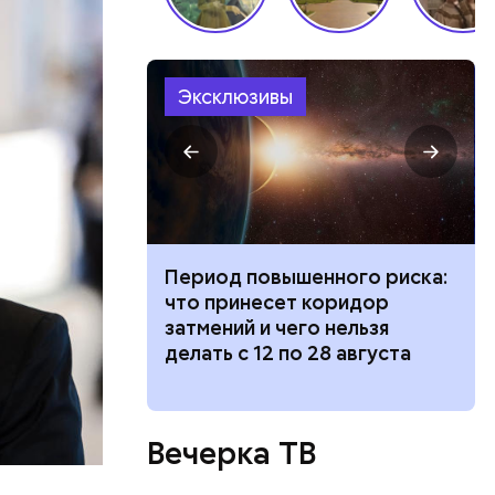
ко мне
 Я знаю
 конечно,
икак не
Эксклюзивы
иток» из
Период повышенного риска:
и вода с
что принесет коридор
ями помочь
затмений и чего нельзя
делать с 12 по 28 августа
Вечерка ТВ