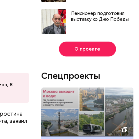
Пенсионер подготовил
выставку ко Дню Победы
О проекте
Спецпроекты
на, 8
аростина
День тульского пряника и
День шевеле
та, заявил
День сидения на
и Междунар
подоконниках: какие
подкаблучни
праздники отмечают в России
праздники о