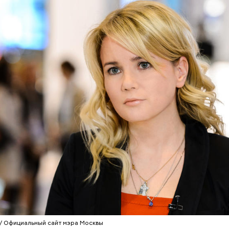
 вопрос: «Где права купил?» И до сих пор, насколь
 покупается огромное количество удостоверений.
упил права. Причем без особых проблем. Так что я,
ами за упомянутые нововведения, но этот вопрос н
 — обратил внимание Колодочкин.
Не талант, а детская травма:
«Волшебный нап
как сцена становится для
Японии: может л
звезд стратегией выживания
рисовыми отруб
похудеть
 / Официальный сайт мэра Москвы