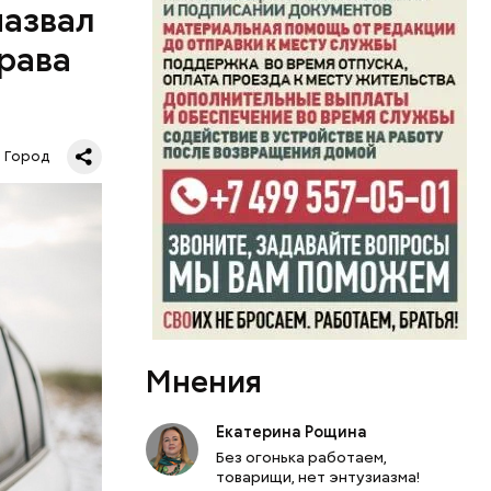
назвал
права
Город
ной
 заменены
тановят
ожат
елом
.
Мнения
Екатерина Рощина
Без огонька работаем,
товарищи, нет энтузиазма!