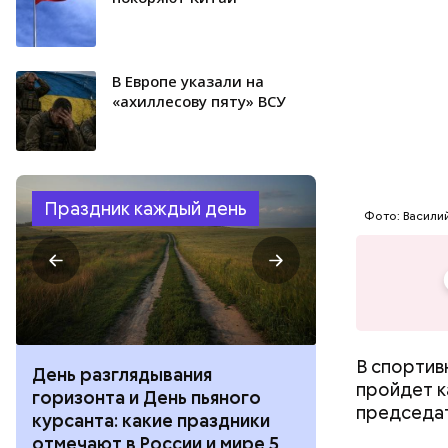
В Европе указали на
«ахиллесову пяту» ВСУ
Праздник каждый день
Фото: Васили
В спортив
День разглядывания
День качания
пройдет к
горизонта и День пьяного
День шампан
председат
курсанта: какие праздники
праздники о
отмечают в России и мире 5
и мире 4 авг