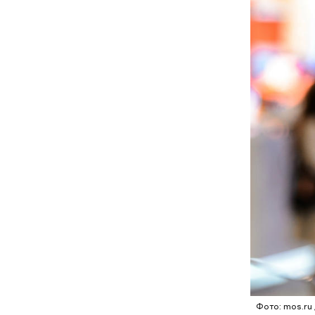
банальный
известно,
тех, кто к
всеми рук
решается,
Фото: mos.ru