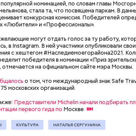
популярной номинацией, по словам главы Мосгор
Как поменять батареи дома и
Как получить до
мельянова, стала та, что посвящена паркам. В дан
не получить штраф
рублей от госу
енивает конкурсная комиссия. Победителей опре
трудной ситуац
х «Любители» и «Профессионалы».
претендовать и
документы
 желающие могут отдать голос за ту работу, кото
ерное, нужны экзамены в реальной обстановке, чт
ь, в Instagram. В ней участники опубликовали свои
акже:
Москвичам рассказали, как реставрируют
тно, умеет ли человек что-нибудь или нет. Спорить
ния с хештегом #Наследиемоегорайона2021. Кол
кий жилой фонд столицы
наблюдатели — это тоже хорошо, — оценил специа
ределит победителя в номинации «Приз зрительск
, отмечается на официальном сайте мэра Москвы.
бщалось
о том, что международный знак Safe Trav
175 московских организаций.
акже
:
Представители Michelin начали подбирать п
нтации первого гида по
Москве
Ы
КУЛЬТУРА
НАТАЛЬЯ СЕРГУНИНА