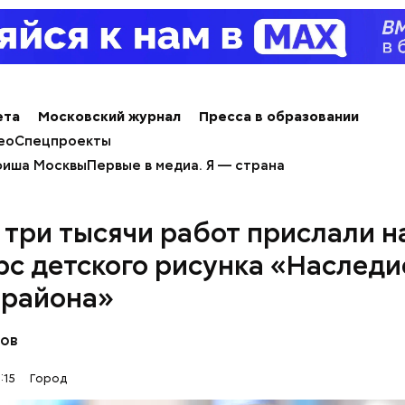
ься платить большие деньги за «покупку» удостове
ета
Московский журнал
Пресса в образовании
ео
Спецпроекты
иша Москвы
Первые в медиа. Я — страна
 три тысячи работ прислали н
рс детского рисунка «Наследи
 района»
ов
:15
Город
м, что многие люди водят безобразно, задаем са