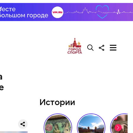
рения.
а
е
Истории
ми себе