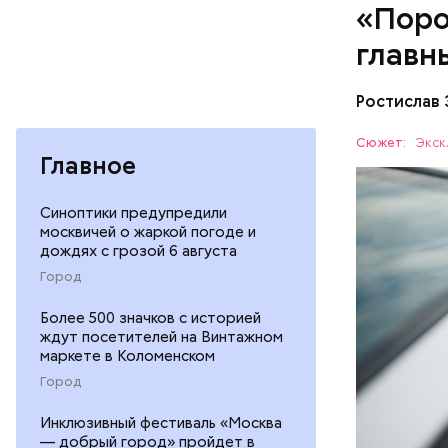
«Поро
главн
Ростислав 
Сюжет:
Экск
Главное
Помимо эт
утеплител
Синоптики предупредили
технологи
москвичей о жаркой погоде и
новые окн
дождях с грозой 6 августа
Комментир
напольное
Город
нужны и п
официальн
ВОДИТЕЛ
Более 500 значков с историей
ждут посетителей на Винтажном
ЭКСКЛЮЗИ
маркете в Коломенском
Город
Инклюзивный фестиваль «Москва
— добрый город» пройдет в