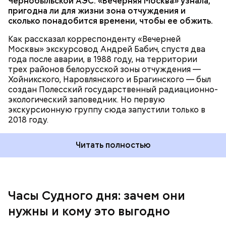
Чернобыльской АЭС. «Вечерняя Москва» узнала,
Часы Судного дня — прибыльный
пригодна ли для жизни зона отчуждения и
проект
сколько понадобится времени, чтобы ее обжить.
Как рассказал корреспонденту «Вечерней
Москвы» экскурсовод Андрей Бабич, спустя два
года после аварии, в 1988 году, на территории
трех районов белорусской зоны отчуждения —
Хойникского, Наровлянского и Брагинского — был
создан Полесский государственный радиационно-
Каждый год — в зависимости от того, какие
экологический заповедник. Но первую
события происходят в мире, — ученые,
экскурсионную группу сюда запустили только в
нобелевские лауреаты и специалисты по ядерной
2018 году.
безопасности из экспертного совета «Бюллетеня
ученых-атомщиков» принимают решение о
Читать полностью
переводе стрелки. Например, в 2017-м причиной
перевода на полминуты вперед послужили как
ухудшающиеся отношения между ядерными
державами, отсутствие прогресса в сокращении
ДРУГОЕ МНЕНИЕ
выбросов углекислого газа, так и усиление
Часы Судного дня: зачем они
— Поскольку мы стоим на пороге второго
национализма во всем мире и отрицание
ядерного века и периода беспрецедентного
нужны и кому это выгодно
изменения климата.
изменения климата, ученые вновь несут особую
ответственность за информирование