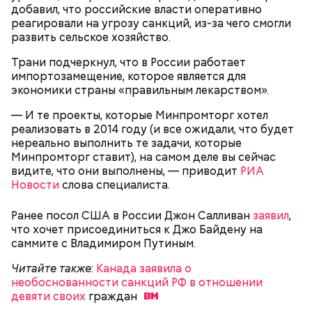
добавил, что российские власти оперативно
международных отношений, которые
реагировали на угрозу санкций, из-за чего смогли
руководствуются своими эгоистическими
развить сельское хозяйство.
соображениями, используя эту теперь уже
рекламную фишку, чтобы привлечь средства для
Трани подчеркнул, что в России работает
реализации своих новых не менее нелепых и
импортозамещение, которое является для
ненужных проектов. Это классическое
экономики страны «правильным лекарством».
замыливание глаз, — высказал свое мнение военный
эксперт.
— И те проекты, которые Минпромторг хотел
реализовать в 2014 году (и все ожидали, что будет
Мнение колумнистов может не совпадать с точкой
— Для группы из пяти человек такое путешествие
нереально выполнить те задачи, которые
зрения редакции
обойдется в пределах 340 белорусских рублей
Минпромторг ставит), на самом деле вы сейчас
(около 10311 рублей по ЦБ РФ — п
рим. «ВМ»
), —
видите, что они выполнены, — приводит
РИА
уточнил он.
Новости
слова специалиста.
Он заметил, что в мире действительно непростая
Ранее посол США в России Джон Салливан
заявил
,
ситуация с точки зрения ядерного оружия, оружия
что хочет присоединиться к Джо Байдену на
массового уничтожения. Проблемы экологии и
саммите с Владимиром Путиным.
сохранения природы тоже стоят остро.
Читайте также
:
Канада заявила о
необоснованности санкций РФ в отношении
девяти своих
граждан