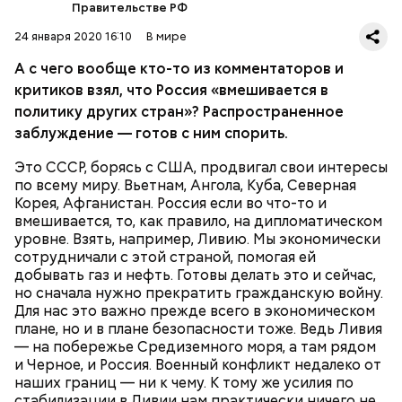
Правительстве РФ
стране все так плохо, потому что мы воюем с
Россией. А до 2014 года на Украине разве все было
24 января 2020 16:10
В мире
хорошо?
А с чего вообще кто-то из комментаторов и
критиков взял, что Россия «вмешивается в
политику других стран»? Распространенное
заблуждение — готов с ним спорить.
Это СССР, борясь с США, продвигал свои интересы
по всему миру. Вьетнам, Ангола, Куба, Северная
Корея, Афганистан. Россия если во что-то и
вмешивается, то, как правило, на дипломатическом
уровне. Взять, например, Ливию. Мы экономически
сотрудничали с этой страной, помогая ей
По-настоящему затратная история — Сирия. Зачем она нам? / кадр из
добывать газ и нефть. Готовы делать это и сейчас,
фильма «Сирия. Здесь был рай»
но сначала нужно прекратить гражданскую войну.
Для нас это важно прежде всего в экономическом
плане, но и в плане безопасности тоже. Ведь Ливия
— на побережье Средиземного моря, а там рядом
Ведь аравийская — намного дешевле. Она, во-
и Черное, и Россия. Военный конфликт недалеко от
первых, легко добывается, а во-вторых, ее в трубах
наших границ — ни к чему. К тому же усилия по
не нужно подогревать. Пока эту нефть возят в
стабилизации в Ливии нам практически ничего не