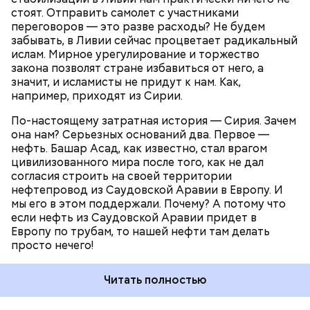
Европу танкерами, мы с саудитами успешно
стоят. Отправить самолет с участниками
конкурируем. Если начнут гнать напрямую —
УКРАИНА
НЕФТЬ
СССР
РОССИЯ
переговоров — это разве расходы? Не будем
понесем колоссальные убытки, ведь огромная
СИРИЯ
забывать, в Ливии сейчас процветает радикальный
часть нашей экономики — сырьевая. Поэтому нам в
ислам. Мирное урегулирование и торжество
Сирии нужен Башар Асад. Он отстаивает наши
закона позволят стране избавиться от него, а
интересы, а мы — его. Вторая и главная причина
значит, и исламисты не придут к нам. Как,
нашего военного участия в сирийском конфликте
например, приходят из Сирии.
— ИГИЛ (организация, запрещенная на
территории РФ —
прим. «ВМ»
). Если с ИГИЛ не
По-настоящему затратная история — Сирия. Зачем
бороться всеми доступными способами, то завтра
она нам? Серьезных оснований два. Первое —
эти бандиты будут в странах Центральной Азии и,
нефть. Башар Асад, как известно, стал врагом
что еще страшнее, на Северном Кавказе.
цивилизованного мира после того, как не дал
согласия строить на своей территории
нефтепровод из Саудовской Аравии в Европу. И
мы его в этом поддержали. Почему? А потому что
если нефть из Саудовской Аравии придет в
Европу по трубам, то нашей нефти там делать
просто нечего!
Читать полностью