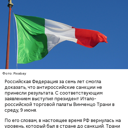
одного рабочего дня, — констатировал он.
Лишний повод задуматься об экологии
Фото: Pixabay
Российская Федерация за семь лет смогла
Гид отметил, что еще далеко не все туристические
доказать, что антироссийские санкции не
маршруты проложены, пока это больше похоже на
принесли результата. С соответствующим
эксперимент. Бабич заверил, что туристам не стоит
заявлением выступил президент Итало-
беспокоиться насчет риска получить опасную дозу
российской торговой палаты Винченцо Трани в
радиации.
среду, 9 июня.
— Но передвижение стрелок часов никак не
По его словам, в настоящее время РФ вернулась на
решает насущных проблем вооружения и экологии.
уровень, который был в стране до санкций. Трани
Есть масса могущественных субъектов