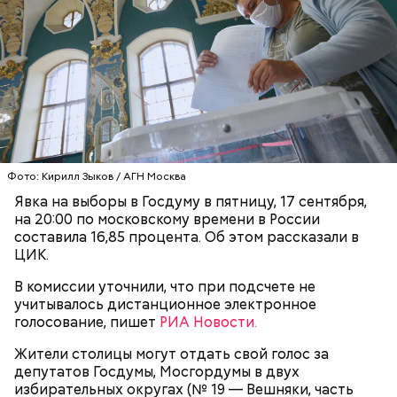
киевским «Динамо» и мадридским «Атлетико»,
который состоялся 3 мая в Киеве. Полк Макеева жил
в палатках в лесу около Варовичей, в 12 километрах
от Припяти. А солдатам очень хотелось увидеть
— Может пробить заряд на человека. Нужно вести
трансляцию матча. Макеев поехал к секретарю
себя очень осторожно, будто увидели дикого
партийной организации колхоза и попросил
зверя, затаиться, — добавил академик.
одолжить телевизор.
Фото: Кирилл Зыков / АГН Москва
Явка на выборы в Госдуму в пятницу, 17 сентября,
на 20:00 по московскому времени в России
составила 16,85 процента. Об этом рассказали в
ЦИК.
После получения предельно допустимой дозы
Молитва Николаю чудотворцу
радиации Макеева вывели из 30-километровой
В комиссии уточнили, что при подсчете не
зоны отчуждения, где он до 3 мая проверял на
учитывалось дистанционное электронное
уровень радиационной зараженности
голосование, пишет
РИА Новости.
автотранспорт.
Жители столицы могут отдать свой голос за
нужно застыть на месте и не двигаться;
депутатов Госдумы, Мосгордумы в двух
нельзя ни в коем случае махать руками;
избирательных округах (№ 19 — Вешняки, часть
не стоит пытаться «поймать» молнию или