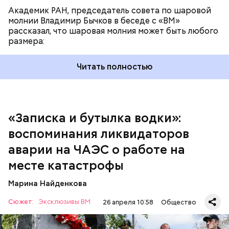
Академик РАН, председатель совета по шаровой
За свою земную жизнь он совершил множество
молнии Владимир Бычков в беседе с «ВМ»
добрых дел во славу Божию.
рассказал, что шаровая молния может быть любого
размера:
Читать полностью
— Об аварии я узнал 26 апреля, когда нас подняли
по тревоге. Мы были дома, за нами приехал
транспорт. Привезли в полк. Построились. Сказали,
«Записка и бутылка водки»:
что произошло. Создали мобильный отряд. Через
воспоминания ликвидаторов
несколько часов мы направились в сторону
Чернобыля, — вспоминает Макеев.
аварии на ЧАЭС о работе на
месте катастрофы
Марина Найденкова
Сюжет:
Эксклюзивы ВМ
26 апреля 10:58
Общество
А еще, удержав меч палача, святой Николай спас от
смерти трех мужей, невинно осужденных
корыстолюбивым градоначальником.