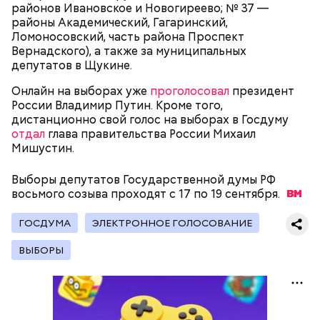
районов Ивановское и Новогиреево; № 37 —
потрогать, особенно металлическими
районы Академический, Гагаринский,
предметами.
Ломоносовский, часть района Проспект
Вернадского), а также за муниципальных
депутатов в Щукине.
Онлайн на выборах уже
проголосовал
президент
России Владимир Путин. Кроме того,
Множество людей совершают паломнические
дистанционно свой голос на выборах в Госдуму
поездки, чтобы поклониться мощам Святителя
отдал
глава правительства России Михаил
— Первые двое суток мы постоянно были на ногах.
Николая, которые находятся в Италии. 19 декабря
Мишустин.
Каждые два часа ездили делать замеры радиации.
отмечается Никола Зимний, а 22 мая Никола вешний
Время от выезда до выезда — на отдых. Работа и
или летний. Этот день установлен в память об
Выборы депутатов Государственной думы РФ
есть работа. Ее надо выполнять, — говорит он.
обретении его мощей.
восьмого созыва проходят с 17 по 19
сентября.
ГОСДУМА
ЭЛЕКТРОННОЕ ГОЛОСОВАНИЕ
При встрече с шаровой молнией важно не
ВЫБОРЫ
паниковать, подчеркнул Бычков:
Святой Николай Чудотворец считается
покровителем путешествующих, а также
оберегает детей и подростков. Многие мамы
провожают своих чад на прогулку, прося святого