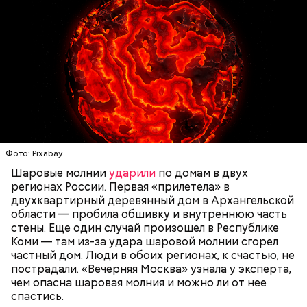
Нагасаки. С подобным сами не сталкивались, —
говорит ликвидатор.
Святитель Николай дожил до глубокой старости и
скончался в середине IV века. По церковному
— Маленькие — от одного сантиметра, средние —
преданию, мощи святого сохранились нетленными
около 20 сантиметров, а самые большие могут
и источали чудесное миро, от которого исцелилось
доходить до нескольких метров. Шаровая молния
множество людей. В 1087 году мощи Николая
проходит и через стекла, даже часто не оставляя
Угодника были перенесены в итальянский город
следов. Она как капля стекает, растекается. Может
Бар (Бари), где находятся и поныне.
УЧЕНЫЕ
МОЛНИИ
ПОГОДА
и в окно влезть, причем в двухметровое.
Фото: Pixabay
Сжимается, как воздушный шар, и проходит.
Шаровые молнии
ударили
по домам в двух
регионах России. Первая «прилетела» в
двухквартирный деревянный дом в Архангельской
области — пробила обшивку и внутреннюю часть
По его словам, солдаты не знали о масштабах
стены. Еще один случай произошел в Республике
трагедии. Подобных аварий раньше не случалось.
Коми — там из-за удара шаровой молнии сгорел
Поэтому он не испытывал страха.
частный дом. Люди в обоих регионах, к счастью, не
пострадали. «Вечерняя Москва» узнала у эксперта,
чем опасна шаровая молния и можно ли от нее
спастись.