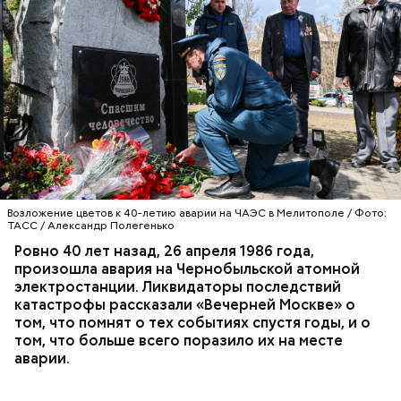
Специалист гражданской обороны Московского
авиацентра Владимир Макеев в 1986 году служил в
Киеве в отдельном механизированном полку
гражданской обороны. На тот момент, когда
произошла авария на Чернобыльской атомной
АВАРИИ
ЧЕРНОБЫЛЬ
ИСТОРИЯ
станции, ему было 26 лет.
Возложение цветов к 40-летию аварии на ЧАЭС в Мелитополе / Фото:
ТАСС / Александр Полегенько
Ровно 40 лет назад, 26 апреля 1986 года,
произошла авария на Чернобыльской атомной
Как гласит предание, совершая паломничество в
электростанции. Ликвидаторы последствий
Иерусалим, Николай Чудотворец по просьбе
катастрофы рассказали «Вечерней Москве» о
отчаявшихся путников молитвой успокоил
том, что помнят о тех событиях спустя годы, и о
разбушевавшееся море.
том, что больше всего поразило их на месте
аварии.
Как рассказывает Житие, преподобный родился в
городке Патаре. С детства Николай проникся