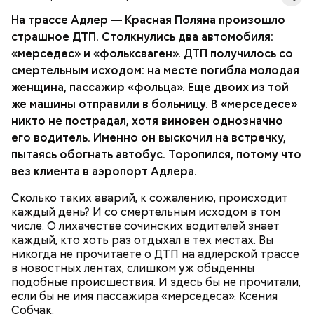
конечно, пишут много, смакуя подробности ДТП.
Казалось бы, осуждая и уличая «безнравственную
На трассе Адлер — Красная Поляна произошло
Собчак». А на деле просто хайпуя на ДТП с
страшное ДТП. Столкнулись два автомобиля:
участием медийного лица.
«мерседес» и «фольксваген». ДТП получилось со
смертельным исходом: на месте погибла молодая
женщина, пассажир «фольца». Еще двоих из той
же машины отправили в больницу. В «мерседесе»
никто не пострадал, хотя виновен однозначно
его водитель. Именно он выскочил на встречку,
пытаясь обогнать автобус. Торопился, потому что
вез клиента в аэропорт Адлера.
Сколько таких аварий, к сожалению, происходит
Совместная поездка не связывает пассажира и
каждый день? И со смертельным исходом в том
водителя подобно пуповине. Конечно, если,
числе. О лихачестве сочинских водителей знает
Фото: instagram/xenia_sobchak
допустим, Собчак, опаздывая в аэропорт,
каждый, кто хоть раз отдыхал в тех местах. Вы
приставила к затылку водителя пистолет, погоняя
никогда не прочитаете о ДТП на адлерской трассе
ехать быстрее, то она тоже виновата. Но о
ЗНАМЕНИТОСТИ
ДТП
СОЧИ
в новостных лентах, слишком уж обыденны
подобном никакой информации нет. Ксения
КСЕНИЯ СОБЧАК
подобные происшествия. И здесь бы не прочитали,
сказала, что в момент аварии вообще за дорогой
если бы не имя пассажира «мерседеса». Ксения
не следила. Так, скорее всего, и было.
Собчак.