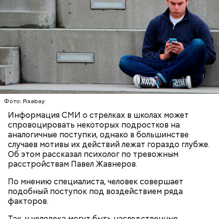
Фото: Pixabay
Информация СМИ о стрелках в школах может
До этого в столичной ГИБДД
составили
портрет
спровоцировать некоторых подростков на
типичного нарушителя правил дорожного
аналогичные поступки, однако в большинстве
движения (ПДД). «Рядовым» нарушителем оказался
случаев мотивы их действий лежат гораздо глубже.
мужчина в возрасте 26–35 лет со стажем вождения
Об этом рассказал психолог по тревожным
более 10 лет, имеющий среднее специальное
расстройствам Павел Жавнеров.
образование и рабочую профессию.
По мнению специалиста, человек совершает
подобный поступок под воздействием ряда
факторов.
Так, у человека могут быть наследственные