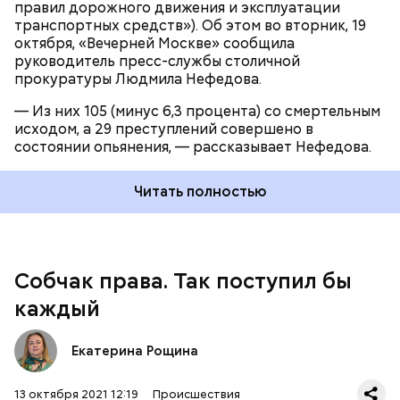
правил дорожного движения и эксплуатации
транспортных средств»). Об этом во вторник, 19
октября, «Вечерней Москве» сообщила
руководитель пресс-службы столичной
прокуратуры Людмила Нефедова.
Кто-то проводит параллели между аварией с
Михаилом Ефремовым. Общее в этих двух
— Из них 105 (минус 6,3 процента) со смертельным
транспортных трагедиях со смертельным исходом
исходом, а 29 преступлений совершено в
только одно: известные имена.
состоянии опьянения, — рассказывает Нефедова.
Читать полностью
Собчак права. Так поступил бы
каждый
Конечно, многие сразу вспомнили о том, что Собчак
— «кровавая барыня», так называется ее
Екатерина Рощина
программа. «А вот зачем так называла передачу,
теперь карма настигла!» — в этом ключе тоже,
13 октября 2021 12:19
Происшествия