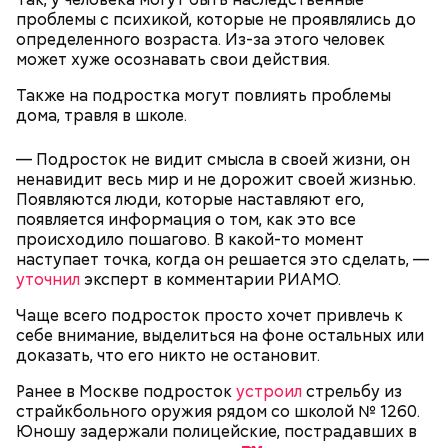
проблемы с психикой, которые не проявлялись до
определенного возраста. Из-за этого человек
может хуже осознавать свои действия.
Также, по словам представителя ведомства, с
января по сентябрь 2021 года в Москве
Также на подростка могут повлиять проблемы
зарегистрировано 1243 преступления,
дома, травля в школе.
предусмотренного статьей 264.1 УК РФ
(«Управление транспортным средством в
— Подросток не видит смысла в своей жизни, он
состоянии опьянения лицом, подвергнутым
ненавидит весь мир и не дорожит своей жизнью.
административному наказанию или имеющим
Появляются люди, которые наставляют его,
судимость»).
появляется информация о том, как это все
происходило пошагово. В какой-то момент
наступает точка, когда он решается это сделать, —
уточнил
эксперт в комментарии РИАМО.
Чаще всего подросток просто хочет привлечь к
себе внимание, выделиться на фоне остальных или
доказать, что его никто не остановит.
Ранее в Москве подросток
устроил
стрельбу из
Примечательно, что уровень уголовных дел по ДТП
страйкбольного оружия рядом со школой № 1260.
сократился почти на 9 процентов по сравнению с
Юношу задержали полицейские, пострадавших в
прошлым годом. В том же периоде прошлого года