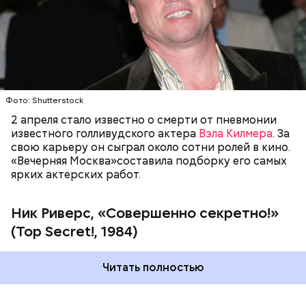
— дочерью доктора Фламонда.
ГОЛЛИВУД
ЗНАМЕНИТОСТИ
КИНО
АКТЕРЫ
Фото: Shutterstock
2 апреля стало известно о смерти от пневмонии
Фото: «Совершенно секретно!» (Top Secret!, 1984)
известного голливудского актера
Вэла Килмера
. За
свою карьеру он сыграл около сотни ролей в кино.
«Вечерняя Москва»составила подборку его самых
ярких актерских работ.
Ник Риверс, «Совершенно секретно!»
(Top Secret!, 1984)
Читать полностью