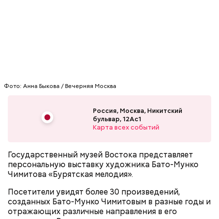
секретно!» он сам исполнил все песни, причем так,
баланс и, что важно, навести порядок в
что бывшие участники группы иногда не могли
мыслях.
отличить его исполнение от оригинальной записи.
Однажды Килмер до такой степени вжился в роль,
что прыгнул со сцены и сломал себе руку. В 1992
году за эту работу он был номинирован на премию
MTV Movie Awards в категории «Лучший актер».
Фото: Анна Быкова / Вечерняя Москва
Что нужно делать в Успенский пост:
Россия, Москва, Никитский
Фото: «Дорз» (The Doors, 1991)
бульвар, 12Ас1
Карта всех событий
Государственный музей Востока представляет
персональную выставку художника Бато-Мунко
Джим Моррисон, «Дорз» (The Doors,
Чимитова «Бурятская мелодия».
1991)
Посетители увидят более 30 произведений,
созданных Бато-Мунко Чимитовым в разные годы и
отражающих различные направления в его