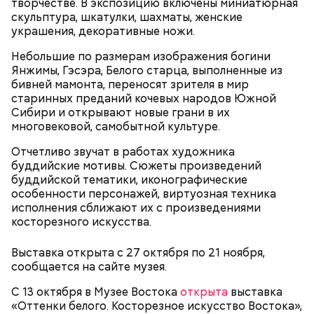
творчестве. В экспозицию включены миниатюрная
скульптура, шкатулки, шахматы, женские
украшения, декоративные ножи.
сквернословить, а кроме того пустословить,
Небольшие по размерам изображения богини
болтать;
Янжимы, Гэсэра, Белого старца, выполненные из
чревоугодничать;
бивней мамонта, переносят зрителя в мир
гневаться, что по поводу, что без повода.
Попав под власть чар Фэй, Джек соглашается, и как
старинных преданий кочевых народов Южной
по нотам разыгрывает «иллюзию убийства». После
Сибири и открывают новые грани в их
того, как девушка исчезает, полиция, мафия и Винс
многовековой, самобытной культуре.
начинают охотиться за Джеком, чтобы выяснить,
Отчетливо звучат в работах художника
где деньги и… «труп» Фэй. В 1989 году фильм
буддийские мотивы. Сюжеты произведений
получил гран-при Кинофестиваля детективного
буддийской тематики, иконографические
кино в Коньяке (Франция) и приобрел статус
особенности персонажей, виртуозная техника
культового. Во многом этому способствовала
исполнения сближают их с произведениями
искренняя манера игры Килмера, получившего
косторезного искусства.
возможность сниматься вместе с супругой.
Выставка открыта с 27 октября по 21 ноября,
сообщается на сайте музея.
Молодая красавица Фэй Форрестер (Джоан Уэйли-
Килмер) помогает своему любовнику Винсу (Майкл
С 13 октября в Музее Востока
открыта
выставка
Мэдсен) совершить дерзкое ограбление двух
«Оттенки белого. Косторезное искусство Востока»,