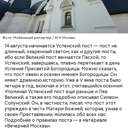
13 августа у нас заговенье. Это последний
Фото: «Уиллоу» (Willow, 1988)
день перед постом, пока еще можно есть
скоромное — мясо, молоко и рыбу.
Фото: Мобильный репортер / АГН Москва
На Успенский пост приходится два Спаса.
14 августа начинается Успенский пост — пост не
Спас Медовый (14 августа), или Спас Мокрый,
ПРАВОСЛАВИЕ
ХРИСТИАНСТВО
РЕЛИГИЯ
длинный, озаренный светом, как и другие посты,
поскольку в этот день не только освящают
ибо если Великий пост венчается Пасхой, то
мед, но и совершают чин водоосвящения —
Успенский, завершаясь, плавно перетекает в день
освящают реки, озера, источники.
Успения Пресвятой Богородицы. Можно сказать,
Мадмартиган, «Уиллоу» (Willow, 1988)
19 августа — Яблочный Спас. В церкви
что пост овеян и осенен именем Богородицы. Он
освящают яблоки, виноград и иные плоды.
имеет древнюю историю. Уже в V веке поста было
А вскоре после окончания Успенского поста
четыре в год, включая и этот, считавшийся осенним.
наступает Спас Ореховый — 29 августа.
Упоминал Успенский пост еще раньше и Лев
Иначе его называют Хлебным Спасом,
Великий, а также его подробно описывал Симеон
поскольку по времени он совпадает с
Солунский. Он, в частности, писал, что пост этот
окончанием жатвы.
учрежден в честь Матери Божией, которая, узнав о
своем Преставлении, молилась обо всех нас.
Подробнее о правилах поста — в материале
«Вечерней Москвы».