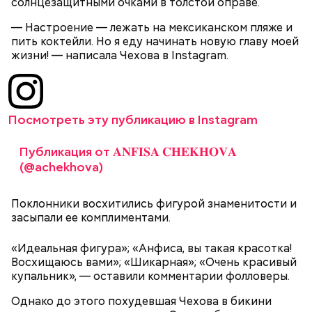
солнцезащитными очками в толстой оправе.
— Настроение — лежать на мексиканском пляже и
пить коктейли. Но я еду начинать новую главу моей
жизни! — написала Чехова в Instagram.
Посмотреть эту публикацию в Instagram
Публикация от 𝐀𝐍𝐅𝐈𝐒𝐀 𝐂𝐇𝐄𝐊𝐇𝐎𝐕𝐀
(@achekhova)
Поклонники восхитились фигурой знаменитости и
засыпали ее комплиментами.
«Идеальная фигура»; «Анфиса, вы такая красотка!
Восхищаюсь вами»; «Шикарная»; «Очень красивый
купальник», — оставили комментарии фолловеры.
Однако до этого похудевшая Чехова в бикини