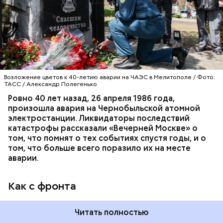
Киеве в отдельном механизированном полку
гражданской обороны. На тот момент, когда
произошла авария на Чернобыльской атомной
АВАРИИ
ЧЕРНОБЫЛЬ
ИСТОРИЯ
станции, ему было 26 лет.
Возложение цветов к 40-летию аварии на ЧАЭС в Мелитополе / Фото:
ТАСС / Александр Полегенько
Ровно 40 лет назад, 26 апреля 1986 года,
произошла авария на Чернобыльской атомной
Как гласит предание, совершая паломничество в
электростанции. Ликвидаторы последствий
Иерусалим, Николай Чудотворец по просьбе
катастрофы рассказали «Вечерней Москве» о
отчаявшихся путников молитвой успокоил
том, что помнят о тех событиях спустя годы, и о
разбушевавшееся море.
том, что больше всего поразило их на месте
аварии.
Как рассказывает Житие, преподобный родился в
городке Патаре. С детства Николай проникся
Как с фронта
христианской религией и рано принял решение
посвятить свою жизнь Богу. Целыми днями отрок
проводил в храме, а по вечерам молился и читал
Читать полностью
книги. Его дядя, епископ Николай Патарский, видя