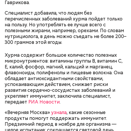
трансляцию матча. Макеев поехал к секретарю
Гаврикова.
себя очень осторожно, будто увидели дикого
партийной организации колхоза и попросил
зверя, затаиться, — добавил академик.
Специалист добавила, что людям без
одолжить телевизор.
перечисленных заболеваний хурма пойдет только
на пользу. Но употреблять ее лучше всего с
полезными жирами, например, орехами. По словам
нутрициолога, в день можно съедать не более 200–
300 граммов этой ягоды.
Хурма содержит большое количество полезных
микронутриентов: витамины группы В, витамин С,
После получения предельно допустимой дозы
Молитва Николаю чудотворцу
Е, калий, фосфор, магний, кальций и марганец,
радиации Макеева вывели из 30-километровой
флавоноиды, полифенолы и пищевые волокна. Она
зоны отчуждения, где он до 3 мая проверял на
обладает антиоксидантными свойствами,
уровень радиационной зараженности
успокаивающим действием, снижает риски
автотранспорт.
развития сердечно-сосудистых заболеваний и
нужно застыть на месте и не двигаться;
укрепляет иммунитет, заключила специалист,
нельзя ни в коем случае махать руками;
передает
РИА Новости
.
не стоит пытаться «поймать» молнию или
потрогать, особенно металлическими
«Вечерняя Москва»
узнала
, какие сезонные
предметами.
продукты помогут поддержать иммунитет.
Предзимний период в ноябре для организма —
целое испытание: сокращается световой день,