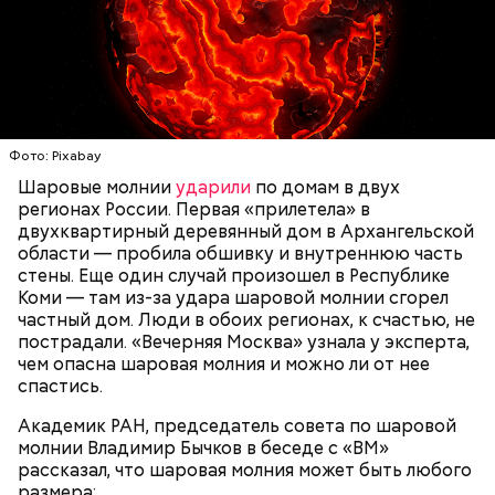
Святитель Николай дожил до глубокой старости и
скончался в середине IV века. По церковному
— Маленькие — от одного сантиметра, средние —
преданию, мощи святого сохранились нетленными
около 20 сантиметров, а самые большие могут
и источали чудесное миро, от которого исцелилось
доходить до нескольких метров. Шаровая молния
множество людей. В 1087 году мощи Николая
проходит и через стекла, даже часто не оставляя
Угодника были перенесены в итальянский город
следов. Она как капля стекает, растекается. Может
Бар (Бари), где находятся и поныне.
УЧЕНЫЕ
МОЛНИИ
ПОГОДА
и в окно влезть, причем в двухметровое.
Фото: Pixabay
Сжимается, как воздушный шар, и проходит.
Шаровые молнии
ударили
по домам в двух
регионах России. Первая «прилетела» в
двухквартирный деревянный дом в Архангельской
области — пробила обшивку и внутреннюю часть
По его словам, солдаты не знали о масштабах
стены. Еще один случай произошел в Республике
трагедии. Подобных аварий раньше не случалось.
Коми — там из-за удара шаровой молнии сгорел
Поэтому он не испытывал страха.
частный дом. Люди в обоих регионах, к счастью, не
пострадали. «Вечерняя Москва» узнала у эксперта,
чем опасна шаровая молния и можно ли от нее
спастись.
Академик РАН, председатель совета по шаровой
За свою земную жизнь он совершил множество
молнии Владимир Бычков в беседе с «ВМ»
добрых дел во славу Божию.
рассказал, что шаровая молния может быть любого
размера: