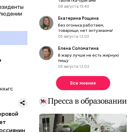
таблетка-оригами
резиденты
06 августа 15:40
блюдении
Екатерина Рощина
Без огонька работаем,
товарищи, нет энтузиазма!
05 августа 12:03
Елена Соломатина
,
В жару лучше не есть жирную
пищу
05 августа 12:02
кто-то
аны, и
сто
Все мнения
 ясности.
АНХиГС
воими
рал,
фровой
ет
россиянин