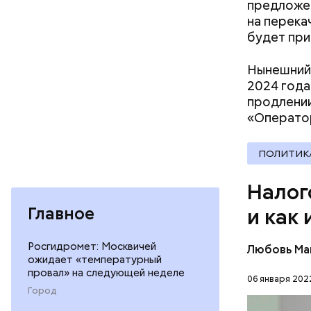
вычеты
до
предложен
расходов:
на перека
негосуда
будет при
пенсионно
на накопи
Нынешний 
2024 года
продлении
Мнение ко
«Операто
ПОЛИТИК
Налог
Главное
и как 
Росгидромет: Москвичей
Любовь Ма
ожидает «температурный
Важно не 
провал» на следующей неделе
налога, т
06 января 2022
Город
люди, не 
НАЛОГИ