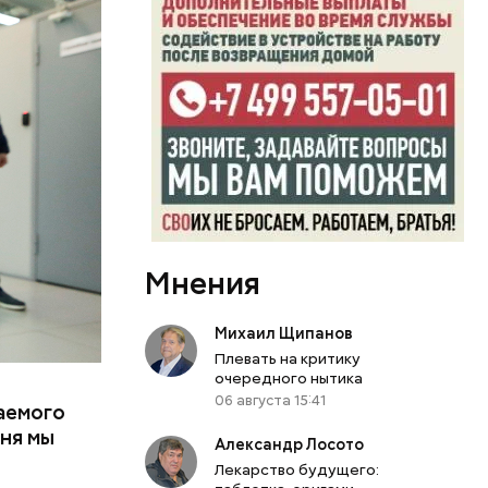
ом деле,
асть
если
рублей,
получит,
тва при
Мнения
и сама
м
Михаил Щипанов
Плевать на критику
очередного нытика
06 августа 15:41
аемого
дня мы
Александр Лосото
Лекарство будущего: