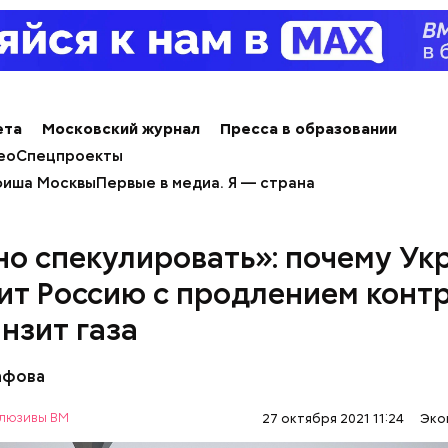
ые вычеты полагаются определенным льготным к
ета
Московский журнал
Пресса в образовании
и Великой Отечественной войны, инвалиды, «черно
ео
Спецпроекты
 также родителям или опекунам несовершеннолетних
вычета действует ежемесячно.
иша Москвы
Первые в медиа. Я — страна
о спекулировать»: почему Ук
ит Россию с продлением конт
нзит газа
афова
люзивы ВМ
27 октября 2021 11:24
Эко