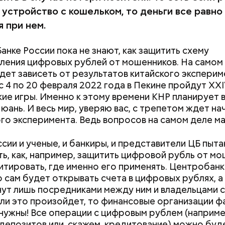
 устройство с кошельком, то деньги все равно
 при нем.
Банке России пока не знают, как защитить схему
ления цифровых рублей от мошенников. На самом
дет зависеть от результатов китайского эксперим
 с 4 по 20 февраля 2022 года в Пекине пройдут XX
ие игры. Именно к этому времени КНР планирует 
юань. И весь мир, уверяю вас, с трепетом ждет на
го эксперимента. Ведь вопросов на самом деле ма
оссии и ученые, и банкиры, и представители ЦБ пыт
ь, как, например, защитить цифровой рубль от мо
митировать, где именно его применять. Центробанк
то сам будет открывать счета в цифровых рублях, 
мов Андрей / АГН Москва
нут лишь посредниками между ним и владельцами с
ли это произойдет, то финансовые организации ф
 нужны! Все операции с цифровым рублем (наприме
депозитов или, скажем, кредитование) можно буд