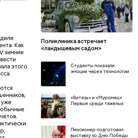
 деле
Поликлиника встречает
ента. Как
«ландышевым садом»
IV зимние
ввести
Студенты показали
чала этого
эмоции через технологии
сса.
аются
шенников,
«Витязь» и «Муромец».
 уже
Первые среди тяжелых
а обычные
четов.
актически
Пенсионер подготовил
р,
выставку ко Дню Победы
ет