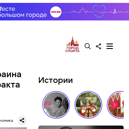
атегориям
быльцы» и
 детей.
раина
Истории
ракта
номика