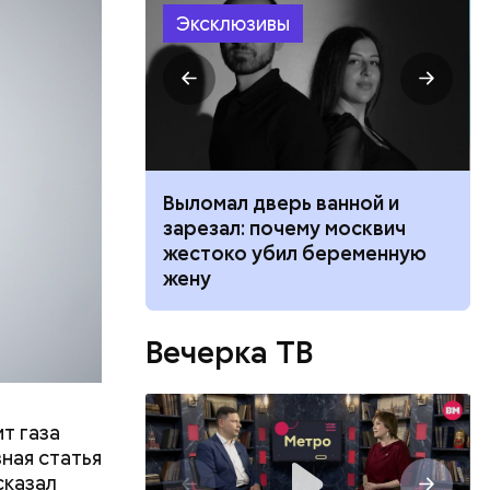
о и на
Эксклюзивы
тей,
 за
ия
Срок, в
и
х на него
ждение,
ником
Выломал дверь ванной и
 иметь
 маникюра в
зарезал: почему москвич
м на
026
жестоко убил беременную
жену
Вечерка ТВ
т газа
аничена
ная статья
сказал