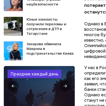
нацбезопасности
потеряет
останутся
Юные хоккеисты
Однако в 
получили переломы и
сотрясения в ДТП в
восстанов
Татарстане
многое бу
известно,
Захарова обвинила
Олимпийск
Макрона в
цифровой 
подстрекательстве Киева
невиданно
У нас в Р
определит
Праздник каждый день
как его э
заявил, ч
Фото: Люби
банки ста
Однако ес
станут не
открытие 