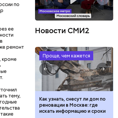
о на детей
оссии по
др
ета не
а год, а
рез ее
Новости СМИ2
изведенных
жности
в
 же ремонт
Проще, чем кажется
, кроме
ь
рые
т.
уточнил
ать тему,
 100 тысяч
Как узнать, снесут ли дом по
ыгодные
дарства при
реновации в Москве: где
тельства
ии: кто может
искать информацию и сроки
льные
 такие
 какие нужны