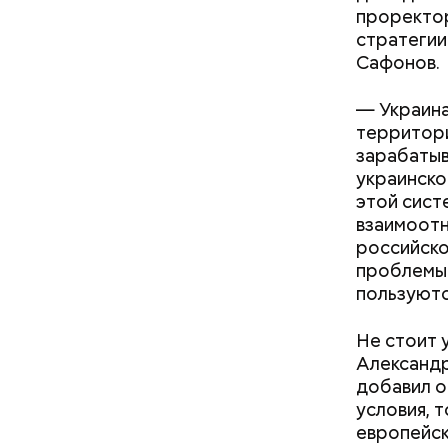
образован
проректор
в возраст
стратегии
благотвор
Сафонов.
может пре
также рас
— Украина
налоговог
территори
расходов.
зарабатыв
украинско
этой сист
взаимоотн
российско
проблемы 
пользуютс
Не стоит 
Александр
добавил о
условия, 
Существуе
европейск