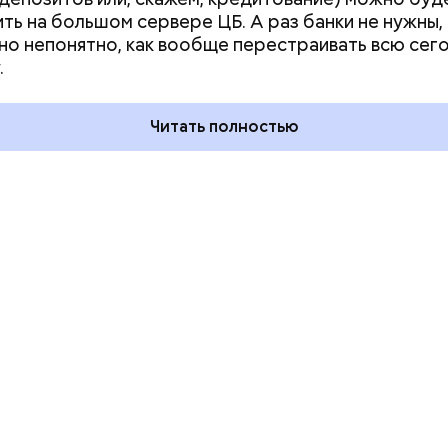
ть на большом сервере ЦБ. А раз банки не нужны,
ния пальцами ног
День разглядывания
о непонятно, как вообще перестраивать всю се
одный день
горизонта и День пьяного
.
ка: какие
курсанта: какие праздники
тмечают в России
отмечают в России и мире 5
уста
августа
Читать полностью