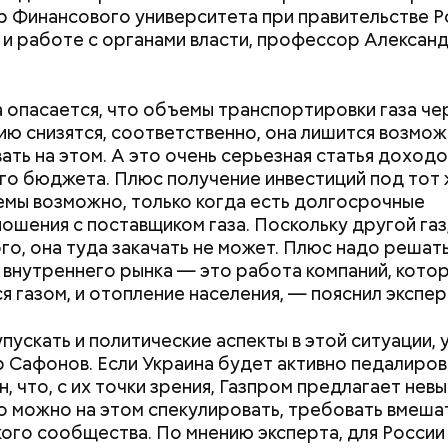
ия ребенка, но оформить этот вычет можно тольк
 Финансового университета при правительстве Р
е до 24 лет). Исключение составляют расходы на
 и работе с органами власти, профессор Алексан
ительность, так как по ним сумма социального выч
вышать 25% от всего налогооблагаемого дохода з
ходы на дорогостоящее лечение — по ним сумма
 опасается, что объемы транспортировки газа че
о вычета принимается в размере фактически про
ю снизятся, соответственно, она лишится возмо
ать на этом. А это очень серьезная статья доходо
го бюджета. Плюс получение инвестиций под тот
емы возможно, только когда есть долгосрочные
ошения с поставщиком газа. Поскольку другой газ
го, она туда закачать не может. Плюс надо решат
внутреннего рынка — это работа компаний, кото
я газом, и отопление населения, — пояснил экспер
упускать и политические аспекты в этой ситуации, 
 Сафонов. Если Украина будет активно педалиров
Как поменять батареи дома и
Как получить до
н, что, с их точки зрения, Газпром предлагает нев
не получить штраф
рублей от госу
то можно на этом спекулировать, требовать вмеша
трудной ситуац
т пять основных видов налоговых вычетов.
Социа
ого сообщества. По мнению эксперта, для России
претендовать и