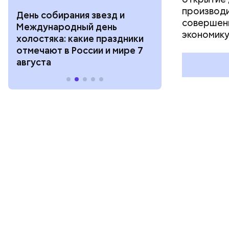
производи
День собирания звезд и
День шевеле
совершенн
Международный день
и Междунар
экономику
холостяка: какие праздники
подкаблучни
отмечают в России и мире 7
праздники о
августа
и мире 6 авг