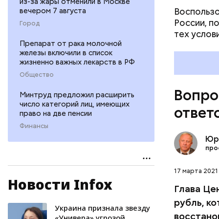
из-за жары отменили в Москве
Воспользо
вечером 7 августа
России, п
Город
тех услов
Препарат от рака молочной
железы включили в список
жизненно важных лекарств в РФ
Общество
Вопро
Минтруд предложил расширить
число категорий лиц, имеющих
ответ
Вторая ги
право на две пенсии
взламывае
Финансы
начинает 
Юр
рушится. 
про
Вот, допу
деньгами.
17 марта 2021 
чтобы сня
Новости Infox
Глава Це
рубль, к
Украина признала звезду
ЦБ РФ
восстано
«Универа» угрозой