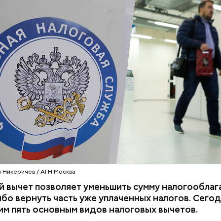
ть та сумма, которую они получат на руки. На сам
ет из определения, вычет представляет собой ту ч
 которой не нужно платить налог. Таким образом, 
меет право на налоговый вычет на сумму 50 тысяч 
алогов, то есть те деньги, которые он фактически 
е НДФЛ 13% составит 50 000 x 0,13 = 6500 рублей.
тствия какой-либо системы защиты от мошенничес
лении утраченных цифровых рублей подтвердила 
абиуллина. В общем, в истории с цифровым рубле
на данный момент куда больше, чем ответов.
 Никеричев / АГН Москва
 вычет позволяет уменьшить сумму налогооблаг
бо вернуть часть уже уплаченных налогов. Сего
м пять основным видов налоговых вычетов.