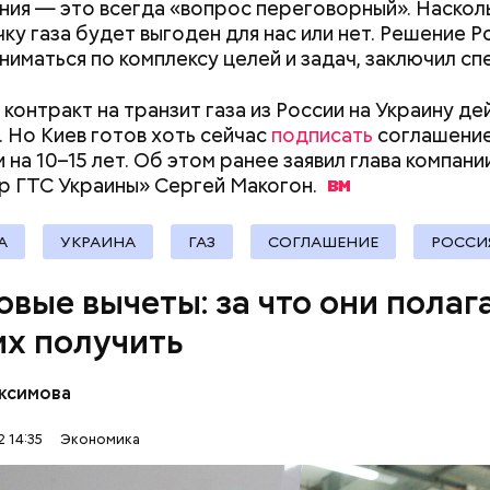
ступны по факту совершения определенных видо
ия — это всегда «вопрос переговорный». Наскол
документы
 на медицинские услуги, образование, благотвори
чку газа будет выгоден для нас или нет. Решение 
рственное пенсионное обеспечение, добровольн
ниматься по комплексу целей и задач, заключил сп
е страхование, добровольное страхование жизни,
тельную часть трудовой пенсии.
контракт на транзит газа из России на Украину де
. Но Киев готов хоть сейчас
подписать
соглашение
 на 10–15 лет. Об этом ранее заявил глава компани
лумнистов может не совпадать с точкой зрения 
р ГТС Украины» Сергей
Макогон.
А
УКРАИНА
ГАЗ
СОГЛАШЕНИЕ
РОССИ
овые вычеты: за что они полаг
их получить
ксимова
путать налоговый вычет и соответствующий ему в
ак как по сумме они существенно различаются. Не
 14:35
Экономика
знакомые с механизмом налогового вычета, думают
ФНС
ДЕНЬГИ