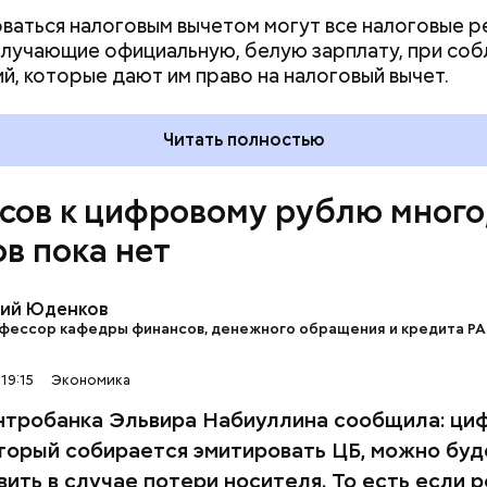
ваться налоговым вычетом могут все налоговые 
олучающие официальную, белую зарплату, при со
ий, которые дают им право на налоговый вычет.
Читать полностью
сов к цифровому рублю много
ов пока нет
потетическая опасность — хакеры. Представьте: 
т сервер ЦБ, где сконцентрированы все деньги стр
там хозяйничать! Что происходит? Экономика про
ий Юденков
Да и со счетом отдельного гражданина нет никакой
фессор кафедры финансов, денежного обращения и кредита Р
стим, потерял он смартфон, с которого управлял с
 А кто-то этот смартфон нашел. Или специально ук
19:15
Экономика
ть деньги. И как быть? Совершенно непонятно.
нтробанка Эльвира Набиуллина сообщила: ци
оторый собирается эмитировать ЦБ, можно буд
РУБЛЬ
вить в случае потери носителя. То есть если 