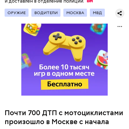
и доставлен в отделение
полиции.
Инцидент произошел в ноябре 2018 года. После
ОРУЖИЕ
ВОДИТЕЛИ
МОСКВА
МВД
гибели новорожденного главному врачу роддома
Белой предъявили обвинение в превышении
полномочий. В июне 2019 года СК возбудил
уголовное дело об организации убийства
малолетнего.
В ГИБДД призвали мотолюбителей завершить
сезон, так как при наступивших погодных условиях
ездить на подобном транспорте небезопасно.
Почти 700 ДТП с мотоциклистами
произошло в Москве с начала