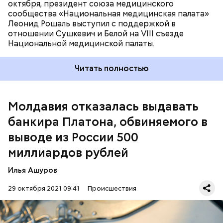
октября, президент союза медицинского
500 миллиардов рублей. Далее эти средства в
сообщества «Национальная медицинская палата»
рублях списывались со счетов российских
Леонид Рошаль выступил с поддержкой в
кредитных организаций по подложным решениям
отношении Сушкевич и Белой на VIII съезде
судов Молдавии в пользу зарубежных юрлиц.
Национальной медицинской палаты.
После этого их выводили на счета мошенников в
иностранные банки.
Читать полностью
Молдавия отказалась выдавать
Всем трем фигурантам заочно предъявлено
обвинение в совершении преступлений,
банкира Платона, обвиняемого в
предусмотренных статьями УК РФ «Организация
преступного сообщества» и «Совершение
выводе из России 500
валютных операций по переводу денежных
миллиардов рублей
средств в иностранной валюте или валюте РФ на
счета нерезидентов с использованием подложных
Илья Ашуров
документов».
29 октября 2021 09:41
Происшествия