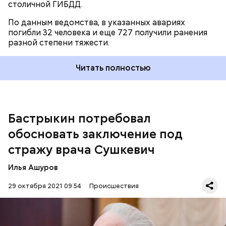
столичной ГИБДД.
По данным ведомства, в указанных авариях
погибли 32 человека и еще 727 получили ранения
разной степени тяжести.
Читать полностью
Бастрыкин потребовал
27 октября Апелляционный суд
оставил
под
арестом калининградских врачей, обвиняемых в
обосновать заключение под
смерти младенца в роддоме.
стражу врача Сушкевич
Илья Ашуров
29 октября 2021 09:54
Происшествия