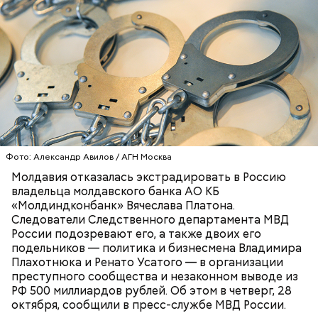
— Генеральной прокуратурой Республики Молдова
отказано в экстрадиции в Российскую Федерацию
Вячеслава Платона. Ответы на аналогичные
запросы в отношении Ренато Усатого и Владимира
Плахотнюка до настоящего времени не получены,
РОССИЯ
МВД
МОЛДАВИЯ
— рассказали в ведомстве.
УГОЛОВНЫЕ ДЕЛА
ЭКСТРАДИЦИЯ
Фото: Александр Авилов / АГН Москва
Молдавия отказалась экстрадировать в Россию
владельца молдавского банка АО КБ
«Молдиндконбанк» Вячеслава Платона.
Следователи Следственного департамента МВД
России подозревают его, а также двоих его
подельников — политика и бизнесмена Владимира
Плахотнюка и Ренато Усатого — в организации
преступного сообщества и незаконном выводе из
РФ 500 миллиардов рублей. Об этом в четверг, 28
октября, сообщили в пресс-службе МВД России.