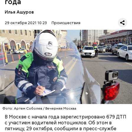
года
Дело Сушкевич и Белой
Илья Ашуров
29 октября 2021 10:23
Происшествия
Также за январь–октябрь текущего года
автоинспекторы выявили более 95 тысяч
нарушений со стороны мотоциклистов.
ВОДИТЕЛИ
ГАИ
МОТОЦИКЛЫ
МОСКВА
ДТП
Ранее, 4 октября, Московский областной суд
отправил под стражу исполняющую обязанности
главного врача роддома № 4 в Калининграде Елену
Фото: Артем Соболев / Вечерняя Москва
Белую и реаниматолога-анестезиолога
регионального перинатального центра Элину
В Москве с начала года зарегистрировано 679 ДТП
Сушкевич сроком до 4 января 2022 года.
с участием водителей мотоциклов. Об этом в
пятницу, 29 октября, сообщили в пресс-службе