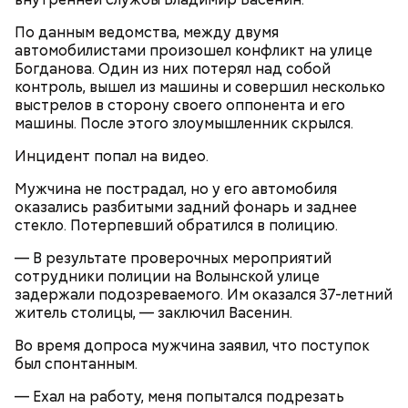
По данным ведомства, между двумя
автомобилистами произошел конфликт на улице
Богданова. Один из них потерял над собой
Оставшуюся часть водителей, не пристегнувшихся
контроль, вышел из машины и совершил несколько
ремнем безопасности, выявили инспекторы ДПС.
выстрелов в сторону своего оппонента и его
машины. После этого злоумышленник скрылся.
Инцидент попал на видео.
Мужчина не пострадал, но у его автомобиля
оказались разбитыми задний фонарь и заднее
стекло. Потерпевший обратился в полицию.
— В результате проверочных мероприятий
сотрудники полиции на Волынской улице
30 июня 2019 года следствие предъявило Елене
задержали подозреваемого. Им оказался 37-летний
Белой обвинение в организации убийства ребенка,
житель столицы, — заключил Васенин.
а Элине Сушкевич — в совершении убийства.
До этого в Госавтоинспекции
рассказали
, что за
Во время допроса мужчина заявил, что поступок
девять месяцев текущего года сотрудники
был спонтанным.
ведомства выявили более 170 тысяч нарушений
ПДД, связанных с использованием ремней
— Ехал на работу, меня попытался подрезать