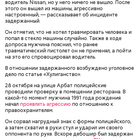
безопасности. Большую часть таких нарушений
водитель Nissan, но у него ничего не вышло. После
регистрировали комплексы фотовидеофиксации:
этого он вышел из машины, агрессивно
почти 70 процентов от общего числа.
настроенный, — рассказывает об инциденте
задержанный.
Он отметил, что не хотел травмировать человека и
попал в стекло машины случайно. Также в ходе
допроса мужчина пояснил, что ранее
травматический пистолет он не применял, а пойти
По данным следствия, в роддом поступила
на это его спровоцировал водитель.
женщина на раннем сроке беременности, которая
В отношении задержанного возбуждено уголовное
родила мальчика массой около 700 граммов. По
дело по статье «Хулиганство».
версии ведомства, прогнозируя летальный исход
недоношенного младенца, Белая приняла решение
— Погодные условия уже достаточно неустойчивы,
28 октября на улице Арбат полицейские
его убить.
поэтому перемещение на двухколесном
проводили проверку в помещении ресторана. В
транспорте рискованно и даже опасно, —
какой-то момент мужчина 1991 года рождения
говорится
в сообщении ведомства.
начал
проявлять агрессию
по отношению к
правоохранителям.
Он сорвал нагрудный знак с формы полицейского,
а затем схватил в руки стул и ударил им своего
оппонента по руке. Вскоре дебошир был задержан