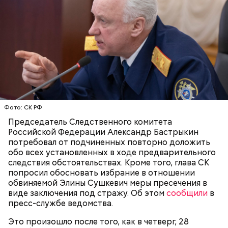
Он опубликовал в СМИ открытое письмо, где
говорилось о необходимости «прекращения
В случае экстрадиции обвиняемых им грозит
уголовного преследования в отношении врача-
наказание в виде лишения свободы на срок до 20
неонатолога регионального перинатального
лет.
центра города Калининграда».
Фото: СК РФ
ВРАЧИ
СЛЕДСТВЕННЫЙ КОМИТЕТ
АЛЕКСАНДР БАСТРЫКИН
ДЕТИ
Председатель Следственного комитета
УГОЛОВНЫЕ ДЕЛА
Российской Федерации Александр Бастрыкин
потребовал от подчиненных повторно доложить
обо всех установленных в ходе предварительного
следствия обстоятельствах. Кроме того, глава СК
попросил обосновать избрание в отношении
обвиняемой Элины Сушкевич меры пресечения в
виде заключения под стражу. Об этом
сообщили
в
По версии следствия, в 2013–2014 годах участники
пресс-службе ведомства.
преступной группировки через незаконные
валютные операции вывели из России через
Это произошло после того, как в четверг, 28
молдавский банк АО КБ «Молдиндконбанк» свыше