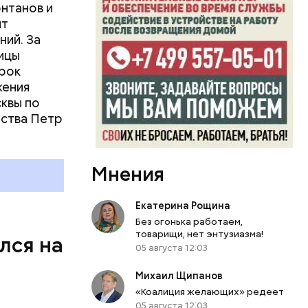
нтанов и
ярном
ит
в левом
йской
ий. За
-тест на
ают
ицы
кольном
срок
а прошлого
жения
квы по
йства Петр
Мнения
Екатерина Рощина
Без огонька работаем,
товарищи, нет энтузиазма!
лся на
05 августа 12:03
Михаил Щипанов
«Коалиция желающих» редеет
05 августа 12:03