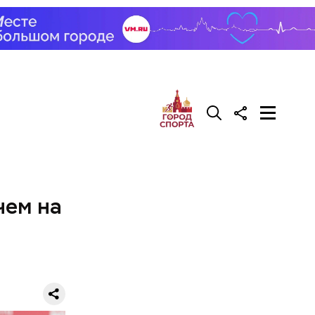
чем на
ко
ации, а
учить