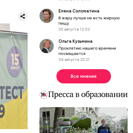
Елена Соломатина
В жару лучше не есть жирную
ходит с
пищу
вузы,
05 августа 12:02
чный
ени
мастерства
Ольга Кузьмина
иальный
Проклятию нашего времени
посвящается
04 августа 23:21
Все мнения