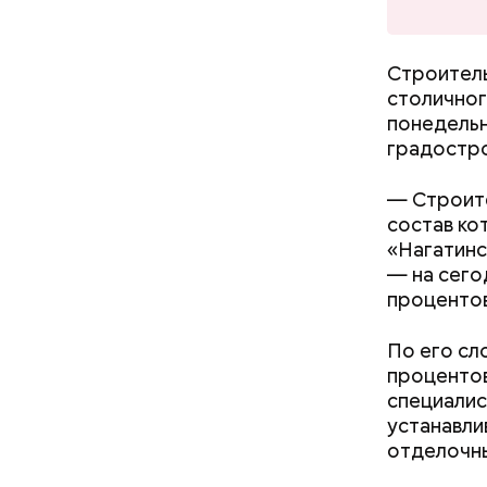
консульта
Строитель
столичног
понедельн
градостро
— Строите
состав ко
«Нагатинс
— на сего
процентов
По его сл
процентов
С помощь
специалис
отслежива
устанавли
возникшие
отделочн
мониторов