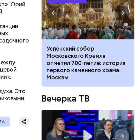
ициальный
кт» Юрий
й.
крылось 70
авирусную
танции
х,
ных
есадочного
овская»,
не покинул
Успенский собор
 с худруком
Московского Кремля
между
тр» Дмитрием
отметил 700-летие: история
ьцевой
первого каменного храма
ии с
Москвы
духа. Это
ь экран
Вечерка ТВ
никовыми
ВА