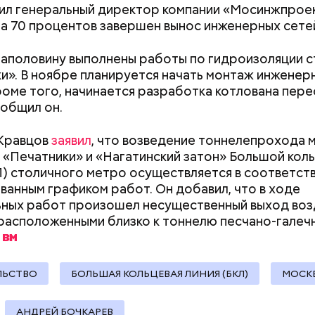
два этажа в диспетчерском центре, передает оф
ил генеральный директор компании «Мосинжпрое
Москвы.
на 70 процентов завершен вынос инженерных сете
сообщалось
, что в общей сложности в Москве от
где москвичи могут сдать экспресс-тест на корон
аполовину выполнены работы по гидроизоляции с
 Теперь сдать тест можно не только на 50 локация
и». В ноябре планируется начать монтаж инженер
ли открыты ранее, но и в 15 центрах госуслуг и в
роме того, начинается разработка котлована пер
х станций метро «Тверская», «Пушкинская», «Маяк
ообщил он.
Период повышенного риска:
Ни один артист 
ская», «Хорошевская» и «Третьяковская».
что принесет коридор
театр: интервью
 Кравцов
заявил
, что возведение тоннелепрохода 
затмений и чего нельзя
«Покровка.Теа
 «Печатники» и «Нагатинский затон» Большой кол
делать с 12 по 28 августа
Бикбаевым
Л) столичного метро осуществляется в соответств
ванным графиком работ. Он добавил, что в ходе
ных работ произошел несущественный выход воз
На вес
 расположенными близко к тоннелю песчано-галеч
ЛЬСТВО
БОЛЬШАЯ КОЛЬЦЕВАЯ ЛИНИЯ (БКЛ)
МОСК
АНДРЕЙ БОЧКАРЕВ