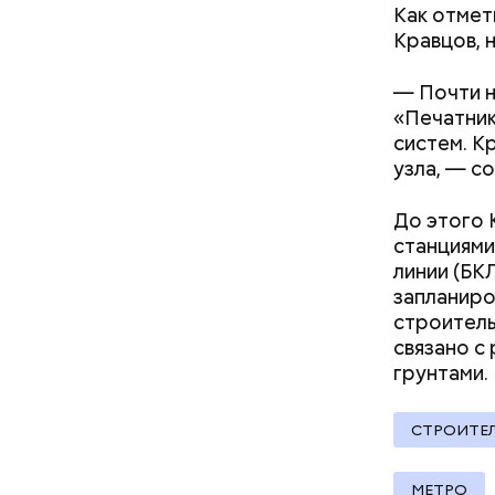
занимают 
Как отмет
сайт
мэра 
Кравцов, 
Накануне
пунктов, 
— Почти н
инфекцию.
«Печатник
которые бы
систем. К
вестибюля
узла, — с
Поощрение вместо
«Тургенев
принуждения: что вошло в
До этого
новый ГОСТ по труду и зачем
станциями
он нужен
линии (БК
запланиро
строитель
связано с
грунтами.
СТРОИТЕ
МЕТРО