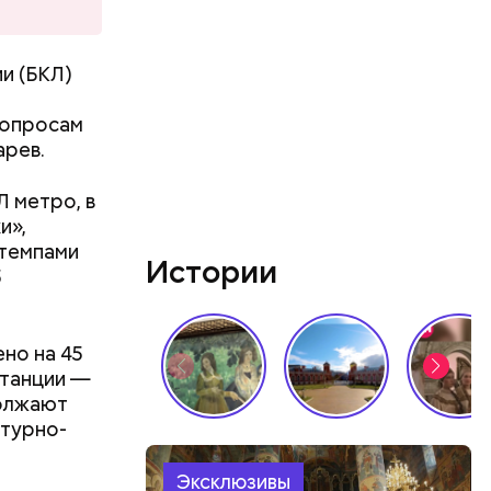
и (БКЛ)
 вопросам
арев.
 метро, в
и»,
 темпами
Истории
5
но на 45
станции —
сты
должают
правляют
ктурно-
 около 300
ремени и
Эксклюзивы