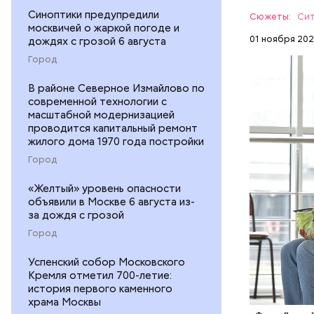
Синоптики предупредили
Сюжеты:
Сит
москвичей о жаркой погоде и
01 ноября 202
дождях с грозой 6 августа
Открытая 
Город
2002 года
Она отмет
имеющие а
В районе Северное Измайлово по
вакцинаци
департаме
современной технологии с
понадобит
и Московс
масштабной модернизацией
ВАКЦИНА
проводится капитальный ремонт
сайт
мэра 
ТЕСТИРО
жилого дома 1970 года постройки
Город
«Желтый» уровень опасности
объявили в Москве 6 августа из-
за дождя с грозой
Город
Успенский собор Московского
Кремля отметил 700-летие:
история первого каменного
храма Москвы