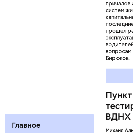
причалов 
— Сегодня
систем жи
месте сто
До этого
капитальн
крыле арк
олимпиады
последние
COVID-19.
участие у
прошел ра
требуется
этапе, а 
эксплуата
года.
водителей
вопросам 
Бирюков.
Пункт
тести
ВДНХ
Главное
Михаил Ал