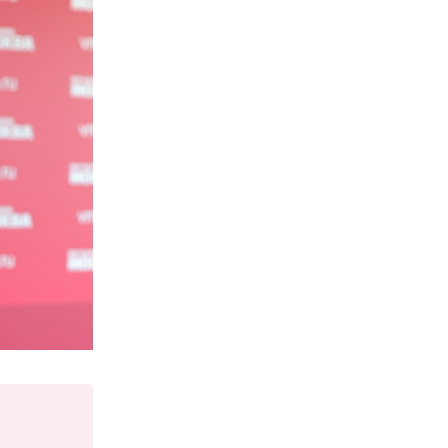
ждения
ве с
 человек.
ту.
ерных