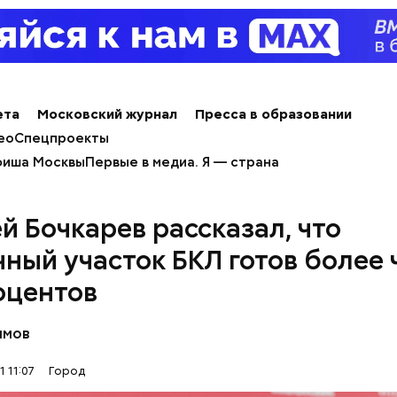
ета
Московский журнал
Пресса в образовании
ео
Спецпроекты
иша Москвы
Первые в медиа. Я — страна
й Бочкарев рассказал, что
чный участок БКЛ готов более 
яшний день московская служба занятости не толь
оцентов
найти работу, но и обучает искусству самопрезент
сказывает, как открыть собственное дело или пол
имов
офессию.
 11:07
Город