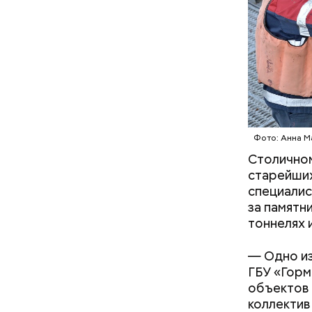
Более 115
после под
итоги буд
Сотрудник
путепрово
работу и 
ПРАЗДНИ
баллончик
добавляют
Фото: Анна М
Столичном
старейших
специалис
за памятн
тоннелях 
— Одно из
ГБУ «Горм
объектов 
коллектив