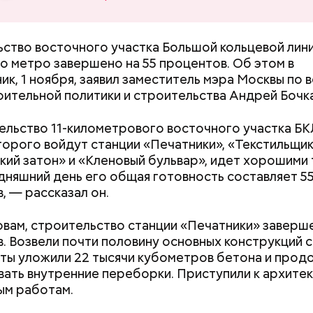
нтов и экспертов.
ство восточного участка Большой кольцевой лини
о метро завершено на 55 процентов. Об этом в
ик, 1 ноября, заявил заместитель мэра Москвы по
ительной политики и строительства Андрей Бочк
льство 11-километрового восточного участка БКЛ
торого войдут станции «Печатники», «Текстильщик
кий затон» и «Кленовый бульвар», идет хорошими
дняшний день его общая готовность составляет 5
, — рассказал он.
овам, строительство станции «Печатники» заверше
. Возвели почти половину основных конструкций 
ю столичной системы видеонаблюдения специали
ты уложили 22 тысячи кубометров бетона и про
ют ситуацию в тоннелях Москвы и оперативно ис
вать внутренние переборки. Приступили к архите
 нарушения. Они смотрят на целую видеостену —
ым работам.
 транслируют информацию в режиме реального в