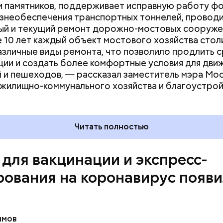
и памятников, поддерживает исправную работу фо
 новый центр начал работать в еще одном попул
знеобеспечения транспортных тоннелей, провод
лицы — на ВДНХ. Его легко найти, он расположен 
сообщалось
, что в муниципальном этапе Всеросси
ый и текущий ремонт дорожно-мостовых сооружен
и главного входа. Также там можно сдать экспресс
, который стартовал в столичных школах, приним
 10 лет каждый объект мостового хозяйства стол
 Предварительная запись для посещения пункта не
ченики 7–11-х классов, успешно выступившие на ш
зличные виды ремонта, что позволило продлить 
, — передает ее слова столичный
оперштаб
.
также победители и призеры муниципального этап
ции и создать более комфортные условия для дви
 и пешеходов, — рассказал заместитель мэра Мос
жилищно-коммунального хозяйства и благоустро
Читать полностью
 для вакцинации и экспресс-
рования на коронавирус появи
имов