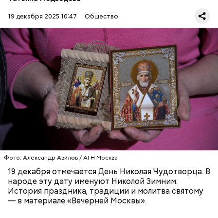
человек лучше любого врача исцелял больных,
обреченных на смерть, и даже воскрешал мертвых.
19 декабря 2025 10:47
Общество
Перенесемся в III век в Малую Азию. В ту эпоху
жизнь христиан была очень трудной. Они жили в
постоянной опасности быть подвергнутыми
мучительным пыткам и даже смерти от рук
язычников.
ПРАВОСЛАВИЕ
ПРАЗДНИКИ
ХРИСТИАНСТВО
РЕЛИГИЯ
ЦЕРКОВЬ
Фото: Александр Авилов / АГН Москва
19 декабря отмечается День Николая Чудотворца. В
народе эту дату именуют Николой Зимним.
История праздника, традиции и молитва святому
— в материале «Вечерней Москвы».