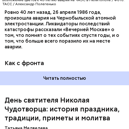
Возложение цветов к 40-летию аварии на ЧАЭС в Мелитополе / Фото:
ТАСС / Александр Полегенько
Ровно 40 лет назад, 26 апреля 1986 года,
произошла авария на Чернобыльской атомной
Как гласит предание, совершая паломничество в
электростанции. Ликвидаторы последствий
Иерусалим, Николай Чудотворец по просьбе
катастрофы рассказали «Вечерней Москве» о
отчаявшихся путников молитвой успокоил
том, что помнят о тех событиях спустя годы, и о
разбушевавшееся море.
том, что больше всего поразило их на месте
аварии.
Как рассказывает Житие, преподобный родился в
городке Патаре. С детства Николай проникся
Как с фронта
христианской религией и рано принял решение
посвятить свою жизнь Богу. Целыми днями отрок
проводил в храме, а по вечерам молился и читал
Читать полностью
книги. Его дядя, епископ Николай Патарский, видя
такое усердие, сделал юношу чтецом, а затем и
возвел в сан священника. Все богатства,
полученные в наследство от родителей, Николай
День святителя Николая
отдал на дела милосердия. Со временем Николай
Чудотворца: история праздника,
стал епископом в городе Мире. Он был страстным
проповедником христианства. Ему также
традиции, приметы и молитва
приписывают разрушение нескольких языческих
храмов и чудеса, творимые силой молитвы. Этот
Татьяна Медведева