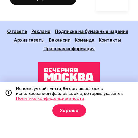
О газете
Реклама
Подписка на бумажные издания
Архив газеты
Вакансии
Команда
Контакты
Правовая информация
Используя сайт vm.ru, Вы соглашаетесь с
использованием файлов cookie, которые указаны в
Издание создано при финансовой поддержке Департамента
Политике конфиденциальности
средств массовой информации и рекламы города Москвы.
На сайте применяются рекомендательные технологии
Хорошо
(информационные технологии предоставления информации
на основе сбора, систематизации и анализа сведений,
относящихся к предпочтениям пользователей сети
«Интернет», находящихся на территории Российской
Федерации).