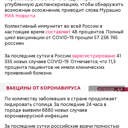
углубленную диспансеризацию, чтобы обнаружить
возможные осложнения, приводит слова Мурашко
РИА Новости
.
После получения предельно допустимой дозы
Молитва Николаю чудотворцу
радиации Макеева вывели из 30-километровой
Коллективный иммунитет во всей России в
зоны отчуждения, где он до 3 мая проверял на
настоящее время
составляет
48 процентов. Полный
уровень радиационной зараженности
цикл вакцинации от COVID-19 прошли 57 256 745
автотранспорт.
россиян.
нужно застыть на месте и не двигаться;
нельзя ни в коем случае махать руками;
За последние сутки в России
зарегистрировано
41
не стоит пытаться «поймать» молнию или
335 новых случаев COVID-19. Отмечается, что 11,3
потрогать, особенно металлическими
процента пациентов не имели клинических
предметами.
проявлений болезни.
На весь экран
По количеству заболевших в стране продолжает
лидировать столица. За последние 24 часа в
Множество людей совершают паломнические
городе выявили 6880 новых случаев
поездки, чтобы поклониться мощам Святителя
коронавирусной инфекции.
— Первые двое суток мы постоянно были на ногах.
Николая, которые находятся в Италии. 19 декабря
Каждые два часа ездили делать замеры радиации.
отмечается Никола Зимний, а 22 мая Никола вешний
За последние сутки российские врачи полностью