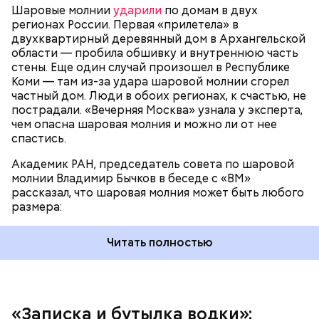
Шаровые молнии
ударили
по домам в двух
регионах России. Первая «прилетела» в
двухквартирный деревянный дом в Архангельской
области — пробила обшивку и внутреннюю часть
По его словам, солдаты не знали о масштабах
стены. Еще один случай произошел в Республике
трагедии. Подобных аварий раньше не случалось.
Коми — там из-за удара шаровой молнии сгорел
Поэтому он не испытывал страха.
частный дом. Люди в обоих регионах, к счастью, не
пострадали. «Вечерняя Москва» узнала у эксперта,
чем опасна шаровая молния и можно ли от нее
спастись.
Академик РАН, председатель совета по шаровой
За свою земную жизнь он совершил множество
молнии Владимир Бычков в беседе с «ВМ»
добрых дел во славу Божию.
рассказал, что шаровая молния может быть любого
размера:
Читать полностью
— Об аварии я узнал 26 апреля, когда нас подняли
по тревоге. Мы были дома, за нами приехал
транспорт. Привезли в полк. Построились. Сказали,
«Записка и бутылка водки»: