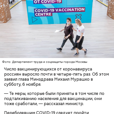
О, всесвятый Николае, угодниче преизрядный
Господень, теплый наш заступниче, и везде в
скорбех скорый помощниче!
Одним из запоминающихся событий того периода
для Макеева стал футбольный матч между
киевским «Динамо» и мадридским «Атлетико»,
который состоялся 3 мая в Киеве. Полк Макеева жил
Фото: Департамент труда и соцзащиты города Москвы
в палатках в лесу около Варовичей, в 12 километрах
Число вакцинирующихся от коронавируса
от Припяти. А солдатам очень хотелось увидеть
— Может пробить заряд на человека. Нужно вести
россиян выросло почти в четыре-пять раз. Об этом
трансляцию матча. Макеев поехал к секретарю
себя очень осторожно, будто увидели дикого
заявил глава Минздрава Михаил Мурашко в
партийной организации колхоза и попросил
зверя, затаиться, — добавил академик.
субботу, 6 ноября.
одолжить телевизор.
— Те меры, которые были приняты в том числе по
подталкиванию населения для вакцинации, они
тоже сработали, — рассказал министр.
Переболевшим COVID-19 следует пройти