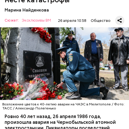
нарезать вареный картофель. Продукты
перемешать, полить салатной заправкой, выложить
Марина Найденкова
в салатник горкой и украсить веточками
Сюжет:
Эксклюзивы ВМ
26 апреля 10:58
Общество
сельдерея, кусочками свежих помидоров и
А еще, удержав меч палача, святой Николай спас от
ломтиками яблок.
смерти трех мужей, невинно осужденных
корыстолюбивым градоначальником.
Специалист гражданской обороны Московского
авиацентра Владимир Макеев в 1986 году служил в
Киеве в отдельном механизированном полку
гражданской обороны. На тот момент, когда
произошла авария на Чернобыльской атомной
АВАРИИ
ЧЕРНОБЫЛЬ
ИСТОРИЯ
станции, ему было 26 лет.
2-3 картофелины,
1 некрупное яблоко,
1 некрупный помидор,
2 корня сельдерея,
салатная заправка.
Возложение цветов к 40-летию аварии на ЧАЭС в Мелитополе / Фото:
ТАСС / Александр Полегенько
Ровно 40 лет назад, 26 апреля 1986 года,
произошла авария на Чернобыльской атомной
Как гласит предание, совершая паломничество в
электростанции. Ликвидаторы последствий
Иерусалим, Николай Чудотворец по просьбе