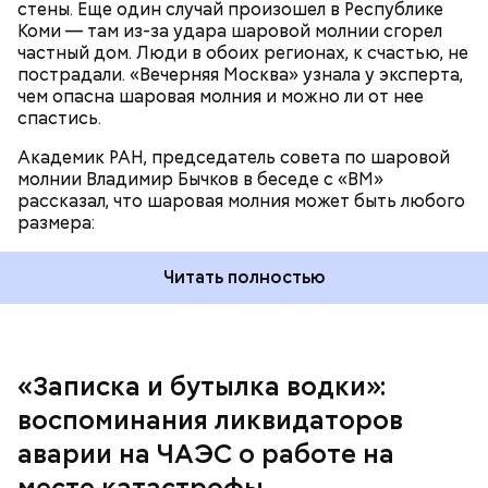
стены. Еще один случай произошел в Республике
трагедии. Подобных аварий раньше не случалось.
Коми — там из-за удара шаровой молнии сгорел
Поэтому он не испытывал страха.
частный дом. Люди в обоих регионах, к счастью, не
пострадали. «Вечерняя Москва» узнала у эксперта,
чем опасна шаровая молния и можно ли от нее
спастись.
Кабачки в овощном соусе
Академик РАН, председатель совета по шаровой
За свою земную жизнь он совершил множество
молнии Владимир Бычков в беседе с «ВМ»
добрых дел во славу Божию.
рассказал, что шаровая молния может быть любого
размера:
Читать полностью
— Об аварии я узнал 26 апреля, когда нас подняли
по тревоге. Мы были дома, за нами приехал
транспорт. Привезли в полк. Построились. Сказали,
«Записка и бутылка водки»:
что произошло. Создали мобильный отряд. Через
воспоминания ликвидаторов
несколько часов мы направились в сторону
Очищенный сырой салатный сельдерей
Чернобыля, — вспоминает Макеев.
аварии на ЧАЭС о работе на
нашинковать соломкой. Яблоки очистить от
месте катастрофы
кожицы и семян, нарезать ломтиками. Так же