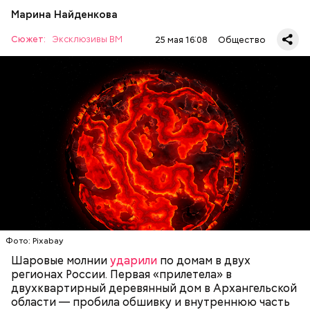
масле и добавить к нему нашинкованные листья
во всякий час помогает».
Марина Найденкова
шпината, салата, зелень петрушки, помидоры,
нарезанные небольшими дольками, и все тушить 10
Сюжет:
Эксклюзивы ВМ
25 мая 16:08
Общество
минут. Листья шпината или салата можно заменить
— Ситуацию в целом перенес ровно. Мы тогда и не
ботвой свеклы. Полученный соус заправить солью,
осознавали ситуацию. Что нас возьмет, самых
уксусом, сахаром. Подать кабачки в холодном
крепких и сильных? Знали только о Хиросиме и
виде, посыпать их рубленым укропом.
Нагасаки. С подобным сами не сталкивались, —
говорит ликвидатор.
500 г помидоров;
150 г шпината;
Святитель Николай дожил до глубокой старости и
50 г лиственного салата;
скончался в середине IV века. По церковному
зелень петрушки, укропа;
— Маленькие — от одного сантиметра, средние —
преданию, мощи святого сохранились нетленными
1/2 стакана растительного масла;
около 20 сантиметров, а самые большие могут
и источали чудесное миро, от которого исцелилось
100 г муки;
доходить до нескольких метров. Шаровая молния
множество людей. В 1087 году мощи Николая
уксус по вкусу;
проходит и через стекла, даже часто не оставляя
Угодника были перенесены в итальянский город
30 г сахара.
следов. Она как капля стекает, растекается. Может
Бар (Бари), где находятся и поныне.
УЧЕНЫЕ
МОЛНИИ
ПОГОДА
и в окно влезть, причем в двухметровое.
Фото: Pixabay
Сжимается, как воздушный шар, и проходит.
Шаровые молнии
ударили
по домам в двух
регионах России. Первая «прилетела» в
двухквартирный деревянный дом в Архангельской
области — пробила обшивку и внутреннюю часть
По его словам, солдаты не знали о масштабах