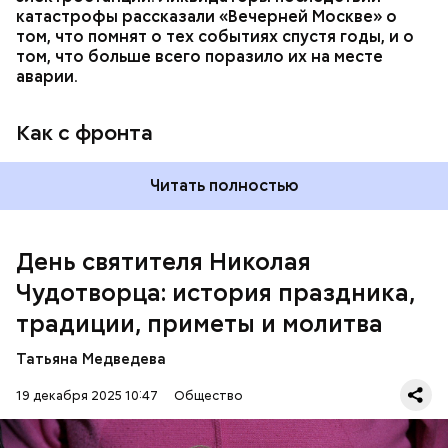
катастрофы рассказали «Вечерней Москве» о
отчаявшихся путников молитвой успокоил
том, что помнят о тех событиях спустя годы, и о
разбушевавшееся море.
том, что больше всего поразило их на месте
аварии.
Как рассказывает Житие, преподобный родился в
городке Патаре. С детства Николай проникся
Как с фронта
христианской религией и рано принял решение
посвятить свою жизнь Богу. Целыми днями отрок
проводил в храме, а по вечерам молился и читал
Читать полностью
книги. Его дядя, епископ Николай Патарский, видя
такое усердие, сделал юношу чтецом, а затем и
возвел в сан священника. Все богатства,
Понадобятся:
полученные в наследство от родителей, Николай
День святителя Николая
отдал на дела милосердия. Со временем Николай
Чудотворца: история праздника,
стал епископом в городе Мире. Он был страстным
проповедником христианства. Ему также
традиции, приметы и молитва
приписывают разрушение нескольких языческих
храмов и чудеса, творимые силой молитвы. Этот
Татьяна Медведева
человек лучше любого врача исцелял больных,
обреченных на смерть, и даже воскрешал мертвых.
19 декабря 2025 10:47
Общество
Перенесемся в III век в Малую Азию. В ту эпоху
жизнь христиан была очень трудной. Они жили в