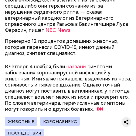
зоны отчуждения, где он до 3 мая проверял на
сердца, либо они теряли сознание из-за
уровень радиационной зараженности
нарушения сердечного ритма, — сказал
автотранспорт.
ветеринарный кардиолог из Ветеринарного
справочного центра Ральфа в Бакингемшире Лука
нужно застыть на месте и не двигаться;
Ферасин, пишет
NBC News
.
нельзя ни в коем случае махать руками;
не стоит пытаться «поймать» молнию или
Примерно 12 процентов домашних животных,
потрогать, особенно металлическими
которые перенесли COVID-19, имеют данный
предметами.
диагноз, считает специалист.
Грибной суп с фасолью
В четверг, 4 ноября, были
названы
симптомы
заболевания коронавирусной инфекцией у
животных. Ими является кашель, выделения из носа,
сонливость и тяжелое дыхание. Однако точный
Множество людей совершают паломнические
диагноз могут поставить в ветклиниках: у питомца
поездки, чтобы поклониться мощам Святителя
специалист возьмет мазок из носа и проверит его.
— Первые двое суток мы постоянно были на ногах.
Николая, которые находятся в Италии. 19 декабря
По словам ветеринара, перечисленные симптомы
Каждые два часа ездили делать замеры радиации.
отмечается Никола Зимний, а 22 мая Никола вешний
могут говорить и о других
болезнях.
Время от выезда до выезда — на отдых. Работа и
или летний. Этот день установлен в память об
есть работа. Ее надо выполнять, — говорит он.
обретении его мощей.
ЖИВОТНЫЕ
КОРОНАВИРУС
ПОСЛЕДСТВИЯ