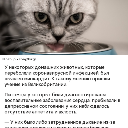
нее грибы, морковь и лук, посолить по вкусу,
О, всесвятый Николае, угодниче преизрядный
варить 6-8 минут. Настоять 20-30 минут. При
Господень, теплый наш заступниче, и везде в
подаче на стол заправить суп растительным
скорбех скорый помощниче!
маслом, посыпать зеленью укропа и петрушки и
Одним из запоминающихся событий того периода
черным молотым перцем.
для Макеева стал футбольный матч между
киевским «Динамо» и мадридским «Атлетико»,
который состоялся 3 мая в Киеве. Полк Макеева жил
в палатках в лесу около Варовичей, в 12 километрах
от Припяти. А солдатам очень хотелось увидеть
— Может пробить заряд на человека. Нужно вести
Фото: pixabay/birgl
трансляцию матча. Макеев поехал к секретарю
себя очень осторожно, будто увидели дикого
партийной организации колхоза и попросил
У некоторых домашних животных, которые
300-400 г шампиньонов или других свежих
зверя, затаиться, — добавил академик.
одолжить телевизор.
переболели коронавирусной инфекцией, был
грибов;
выявлен миокардит. К такому мнению пришли
3 ст. ложки фасоли;
ученые из Великобритании.
по 1 моркови и репчатой луковице;
3 ст. ложки растительного масла;
Питомцы, у которых были диагностированы
зелень, черный молотый перец и соль по вкусу.
воспалительные заболевания сердца, пребывали в
депрессивном состоянии, у них наблюдалось
отсутствие аппетита и вялость.
После получения предельно допустимой дозы
Молитва Николаю чудотворцу
— У них было либо затрудненное дыхание из-за
радиации Макеева вывели из 30-километровой
скопления жидкости в легких и из-за болезни