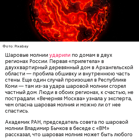
Святитель Николай дожил до глубокой старости и
скончался в середине IV века. По церковному
— Маленькие — от одного сантиметра, средние —
преданию, мощи святого сохранились нетленными
около 20 сантиметров, а самые большие могут
и источали чудесное миро, от которого исцелилось
доходить до нескольких метров. Шаровая молния
множество людей. В 1087 году мощи Николая
проходит и через стекла, даже часто не оставляя
Угодника были перенесены в итальянский город
следов. Она как капля стекает, растекается. Может
Бар (Бари), где находятся и поныне.
УЧЕНЫЕ
МОЛНИИ
ПОГОДА
и в окно влезть, причем в двухметровое.
Фото: Pixabay
Сжимается, как воздушный шар, и проходит.
Шаровые молнии
ударили
по домам в двух
регионах России. Первая «прилетела» в
двухквартирный деревянный дом в Архангельской
области — пробила обшивку и внутреннюю часть
По его словам, солдаты не знали о масштабах
стены. Еще один случай произошел в Республике
трагедии. Подобных аварий раньше не случалось.
Коми — там из-за удара шаровой молнии сгорел
Поэтому он не испытывал страха.
частный дом. Люди в обоих регионах, к счастью, не
пострадали. «Вечерняя Москва» узнала у эксперта,
чем опасна шаровая молния и можно ли от нее
спастись.
Академик РАН, председатель совета по шаровой
За свою земную жизнь он совершил множество
молнии Владимир Бычков в беседе с «ВМ»
добрых дел во славу Божию.
рассказал, что шаровая молния может быть любого