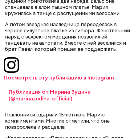
Зудиной приготовила два наряда. Вальс она
— Может пробить заряд на человека. Нужно вести
трансляцию матча. Макеев поехал к секретарю
станцевала в алом пышном платье. Мария
себя очень осторожно, будто увидели дикого
партийной организации колхоза и попросил
кружилась в танце с распущенными волосами.
зверя, затаиться, — добавил академик.
одолжить телевизор.
А потом звездная наследница переоделась в
черное силуэтное платье из гипюра. Женственный
наряд с эффектом мерцания позволил ей
танцевать на автопати. Вместе с ней веселился и
брат Павел, который пришел ее поддержать.
После получения предельно допустимой дозы
Молитва Николаю чудотворцу
радиации Макеева вывели из 30-километровой
Посмотреть эту публикацию в Instagram
зоны отчуждения, где он до 3 мая проверял на
уровень радиационной зараженности
Публикация от Марина Зудина
автотранспорт.
(@marinazudina_official)
нужно застыть на месте и не двигаться;
нельзя ни в коем случае махать руками;
не стоит пытаться «поймать» молнию или
Поклонники одарили 15-летнюю Марию
потрогать, особенно металлическими
комплиментами. Многие отметили, что она
предметами.
повзрослела и расцвела.