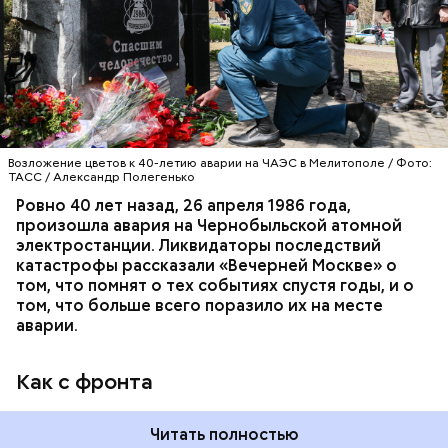
Киеве в отдельном механизированном полку
гражданской обороны. На тот момент, когда
произошла авария на Чернобыльской атомной
АВАРИИ
ЧЕРНОБЫЛЬ
ИСТОРИЯ
станции, ему было 26 лет.
Возложение цветов к 40-летию аварии на ЧАЭС в Мелитополе / Фото:
ТАСС / Александр Полегенько
Ровно 40 лет назад, 26 апреля 1986 года,
произошла авария на Чернобыльской атомной
Как гласит предание, совершая паломничество в
электростанции. Ликвидаторы последствий
Иерусалим, Николай Чудотворец по просьбе
катастрофы рассказали «Вечерней Москве» о
отчаявшихся путников молитвой успокоил
том, что помнят о тех событиях спустя годы, и о
разбушевавшееся море.
том, что больше всего поразило их на месте
аварии.
Как рассказывает Житие, преподобный родился в
городке Патаре. С детства Николай проникся
Как с фронта
христианской религией и рано принял решение
посвятить свою жизнь Богу. Целыми днями отрок
проводил в храме, а по вечерам молился и читал
Читать полностью
книги. Его дядя, епископ Николай Патарский, видя