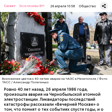
Сюжет:
Эксклюзивы ВМ
26 апреля 10:58
Общество
А еще, удержав меч палача, святой Николай спас от
смерти трех мужей, невинно осужденных
корыстолюбивым градоначальником.
Специалист гражданской обороны Московского
авиацентра Владимир Макеев в 1986 году служил в
Киеве в отдельном механизированном полку
гражданской обороны. На тот момент, когда
произошла авария на Чернобыльской атомной
АВАРИИ
ЧЕРНОБЫЛЬ
ИСТОРИЯ
станции, ему было 26 лет.
Возложение цветов к 40-летию аварии на ЧАЭС в Мелитополе / Фото:
ТАСС / Александр Полегенько
Ровно 40 лет назад, 26 апреля 1986 года,
произошла авария на Чернобыльской атомной
Как гласит предание, совершая паломничество в
электростанции. Ликвидаторы последствий
Иерусалим, Николай Чудотворец по просьбе
катастрофы рассказали «Вечерней Москве» о
отчаявшихся путников молитвой успокоил
том, что помнят о тех событиях спустя годы, и о
разбушевавшееся море.