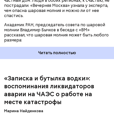
частный дом. Люди в обоих регионах, к счастью, не
пострадали. «Вечерняя Москва» узнала у эксперта,
чем опасна шаровая молния и можно ли от нее
спастись.
Академик РАН, председатель совета по шаровой
За свою земную жизнь он совершил множество
молнии Владимир Бычков в беседе с «ВМ»
добрых дел во славу Божию.
рассказал, что шаровая молния может быть любого
размера:
Читать полностью
— Об аварии я узнал 26 апреля, когда нас подняли
по тревоге. Мы были дома, за нами приехал
транспорт. Привезли в полк. Построились. Сказали,
«Записка и бутылка водки»:
что произошло. Создали мобильный отряд. Через
воспоминания ликвидаторов
несколько часов мы направились в сторону
Чернобыля, — вспоминает Макеев.
аварии на ЧАЭС о работе на
месте катастрофы
Марина Найденкова