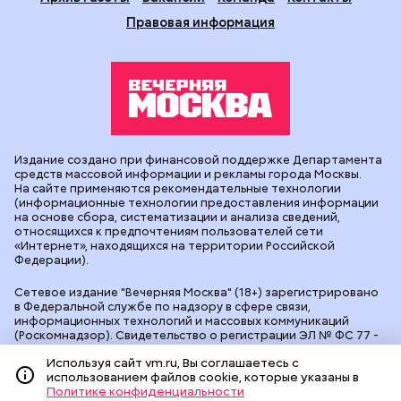
Правовая информация
Издание создано при финансовой поддержке Департамента
средств массовой информации и рекламы города Москвы.
На сайте применяются рекомендательные технологии
(информационные технологии предоставления информации
на основе сбора, систематизации и анализа сведений,
относящихся к предпочтениям пользователей сети
«Интернет», находящихся на территории Российской
Федерации).
Сетевое издание "Вечерняя Москва" (18+) зарегистрировано
в Федеральной службе по надзору в сфере связи,
информационных технологий и массовых коммуникаций
(Роскомнадзор). Свидетельство о регистрации ЭЛ № ФС 77 -
90524 от 09.12.2025. Учредитель: АО "Редакция газеты
Используя сайт vm.ru, Вы соглашаетесь с
"Вечерняя Москва". Главный редактор
vm.ru
: Александр
использованием файлов cookie, которые указаны в
Геннадьевич Глуходедов. Адрес редакции: 127015, г.Москва,
Политике конфиденциальности
Бумажный пр-д, д. 14, стр. 2. Телефон:
+7(499)557-04-24
. Адрес