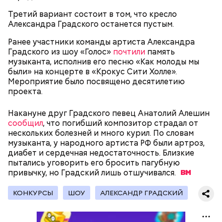
автотранспорт.
Третий вариант состоит в том, что кресло
нужно застыть на месте и не двигаться;
Александра Градского останется пустым.
нельзя ни в коем случае махать руками;
не стоит пытаться «поймать» молнию или
Ранее участники команды артиста Александра
потрогать, особенно металлическими
Градского из шоу «Голос»
почтили
память
предметами.
музыканта, исполнив его песню «Как молоды мы
были» на концерте в «Крокус Сити Холле».
Мероприятие было посвящено десятилетию
проекта.
Накануне друг Градского певец Анатолий Алешин
Множество людей совершают паломнические
сообщил
, что погибший композитор страдал от
поездки, чтобы поклониться мощам Святителя
нескольких болезней и много курил. По словам
— Первые двое суток мы постоянно были на ногах.
Николая, которые находятся в Италии. 19 декабря
музыканта, у народного артиста РФ были артроз,
Каждые два часа ездили делать замеры радиации.
отмечается Никола Зимний, а 22 мая Никола вешний
диабет и сердечная недостаточность. Близкие
Время от выезда до выезда — на отдых. Работа и
или летний. Этот день установлен в память об
пытались уговорить его бросить пагубную
есть работа. Ее надо выполнять, — говорит он.
обретении его мощей.
привычку, но Градский лишь
отшучивался.
КОНКУРСЫ
ШОУ
АЛЕКСАНДР ГРАДСКИЙ
При встрече с шаровой молнией важно не
паниковать, подчеркнул Бычков: