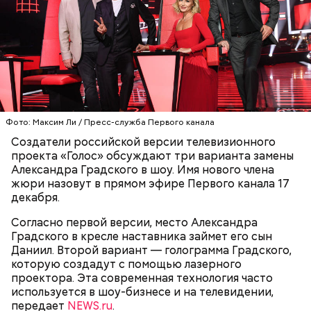
скорбех скорый помощниче!
Одним из запоминающихся событий того периода
для Макеева стал футбольный матч между
киевским «Динамо» и мадридским «Атлетико»,
который состоялся 3 мая в Киеве. Полк Макеева жил
в палатках в лесу около Варовичей, в 12 километрах
от Припяти. А солдатам очень хотелось увидеть
— Может пробить заряд на человека. Нужно вести
трансляцию матча. Макеев поехал к секретарю
себя очень осторожно, будто увидели дикого
Фото: Максим Ли / Пресс-служба Первого канала
партийной организации колхоза и попросил
зверя, затаиться, — добавил академик.
Создатели российской версии телевизионного
одолжить телевизор.
проекта «Голос» обсуждают три варианта замены
Александра Градского в шоу. Имя нового члена
жюри назовут в прямом эфире Первого канала 17
декабря.
Согласно первой версии, место Александра
Градского в кресле наставника займет его сын
Даниил. Второй вариант — голограмма Градского,
После получения предельно допустимой дозы
Молитва Николаю чудотворцу
которую создадут с помощью лазерного
радиации Макеева вывели из 30-километровой
проектора. Эта современная технология часто
зоны отчуждения, где он до 3 мая проверял на
используется в шоу-бизнесе и на телевидении,
уровень радиационной зараженности
передает
NEWS.ru
.