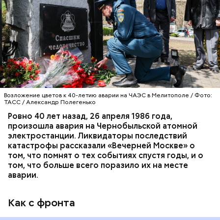
Специалист гражданской обороны Московского
авиацентра Владимир Макеев в 1986 году служил в
Киеве в отдельном механизированном полку
гражданской обороны. На тот момент, когда
произошла авария на Чернобыльской атомной
АВАРИИ
ЧЕРНОБЫЛЬ
ИСТОРИЯ
станции, ему было 26 лет.
Возложение цветов к 40-летию аварии на ЧАЭС в Мелитополе / Фото:
ТАСС / Александр Полегенько
Ровно 40 лет назад, 26 апреля 1986 года,
произошла авария на Чернобыльской атомной
Как гласит предание, совершая паломничество в
электростанции. Ликвидаторы последствий
Иерусалим, Николай Чудотворец по просьбе
катастрофы рассказали «Вечерней Москве» о
отчаявшихся путников молитвой успокоил
том, что помнят о тех событиях спустя годы, и о
разбушевавшееся море.
том, что больше всего поразило их на месте
аварии.
Как рассказывает Житие, преподобный родился в
городке Патаре. С детства Николай проникся
Как с фронта
христианской религией и рано принял решение
посвятить свою жизнь Богу. Целыми днями отрок