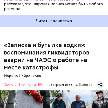
добрых дел во славу Божию.
рассказал, что шаровая молния может быть любого
размера:
Читать полностью
— Об аварии я узнал 26 апреля, когда нас подняли
по тревоге. Мы были дома, за нами приехал
транспорт. Привезли в полк. Построились. Сказали,
«Записка и бутылка водки»:
что произошло. Создали мобильный отряд. Через
воспоминания ликвидаторов
несколько часов мы направились в сторону
Чернобыля, — вспоминает Макеев.
аварии на ЧАЭС о работе на
месте катастрофы
Марина Найденкова
Сюжет:
Эксклюзивы ВМ
26 апреля 10:58
Общество
А еще, удержав меч палача, святой Николай спас от
смерти трех мужей, невинно осужденных
корыстолюбивым градоначальником.