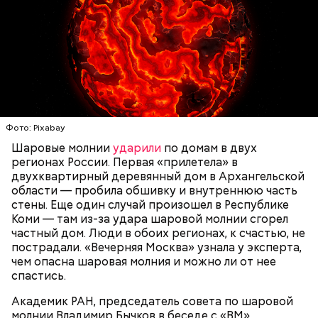
Святитель Николай дожил до глубокой старости и
скончался в середине IV века. По церковному
— Маленькие — от одного сантиметра, средние —
преданию, мощи святого сохранились нетленными
около 20 сантиметров, а самые большие могут
и источали чудесное миро, от которого исцелилось
доходить до нескольких метров. Шаровая молния
множество людей. В 1087 году мощи Николая
проходит и через стекла, даже часто не оставляя
Угодника были перенесены в итальянский город
следов. Она как капля стекает, растекается. Может
Бар (Бари), где находятся и поныне.
УЧЕНЫЕ
МОЛНИИ
ПОГОДА
и в окно влезть, причем в двухметровое.
Фото: Pixabay
Сжимается, как воздушный шар, и проходит.
Шаровые молнии
ударили
по домам в двух
регионах России. Первая «прилетела» в
двухквартирный деревянный дом в Архангельской
области — пробила обшивку и внутреннюю часть
По его словам, солдаты не знали о масштабах
стены. Еще один случай произошел в Республике
трагедии. Подобных аварий раньше не случалось.
Коми — там из-за удара шаровой молнии сгорел
Поэтому он не испытывал страха.
частный дом. Люди в обоих регионах, к счастью, не
пострадали. «Вечерняя Москва» узнала у эксперта,
чем опасна шаровая молния и можно ли от нее
спастись.
Академик РАН, председатель совета по шаровой
За свою земную жизнь он совершил множество
молнии Владимир Бычков в беседе с «ВМ»