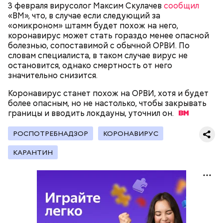
3 февраля вирусолог Максим Скулачев
сообщил
«ВМ», что, в случае если следующий за
«омикроном» штамм будет похож на него,
коронавирус может стать гораздо менее опасной
болезнью, сопоставимой с обычной ОРВИ. По
словам специалиста, в таком случае вирус не
Множество людей совершают паломнические
остановится, однако смертность от него
поездки, чтобы поклониться мощам Святителя
значительно снизится.
— Первые двое суток мы постоянно были на ногах.
Николая, которые находятся в Италии. 19 декабря
Каждые два часа ездили делать замеры радиации.
отмечается Никола Зимний, а 22 мая Никола вешний
Коронавирус станет похож на ОРВИ, хотя и будет
1/6
Время от выезда до выезда — на отдых. Работа и
или летний. Этот день установлен в память об
более опасным, но не настолько, чтобы закрывать
есть работа. Ее надо выполнять, — говорит он.
обретении его мощей.
границы и вводить локдауны, уточнил
он.
РОСПОТРЕБНАДЗОР
КОРОНАВИРУС
При встрече с шаровой молнией важно не
КАРАНТИН
паниковать, подчеркнул Бычков:
Святой Николай Чудотворец считается
покровителем путешествующих, а также
оберегает детей и подростков. Многие мамы
провожают своих чад на прогулку, прося святого
Николая присмотреть за ними, сберечь от разных
уличных происшествий. Кроме того, святому