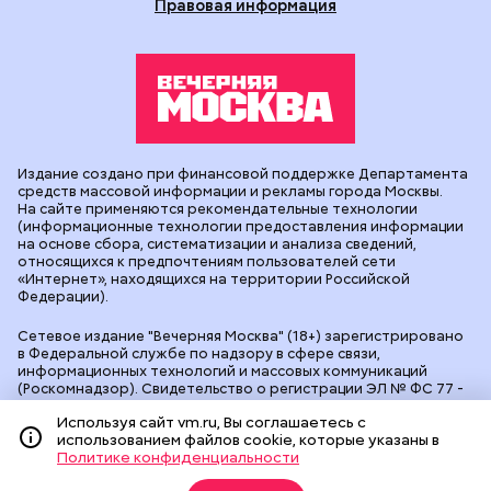
Правовая информация
Издание создано при финансовой поддержке Департамента
средств массовой информации и рекламы города Москвы.
На сайте применяются рекомендательные технологии
(информационные технологии предоставления информации
на основе сбора, систематизации и анализа сведений,
относящихся к предпочтениям пользователей сети
«Интернет», находящихся на территории Российской
Федерации).
Сетевое издание "Вечерняя Москва" (18+) зарегистрировано
в Федеральной службе по надзору в сфере связи,
информационных технологий и массовых коммуникаций
(Роскомнадзор). Свидетельство о регистрации ЭЛ № ФС 77 -
90524 от 09.12.2025. Учредитель: АО "Редакция газеты
Используя сайт vm.ru, Вы соглашаетесь с
"Вечерняя Москва". Главный редактор
vm.ru
: Александр
использованием файлов cookie, которые указаны в
Геннадьевич Глуходедов. Адрес редакции: 127015, г.Москва,
Политике конфиденциальности
Бумажный пр-д, д. 14, стр. 2. Телефон:
+7(499)557-04-24
. Адрес
эл.почты:
edit@vm.ru
. Почта для связи с редакцией сайта: