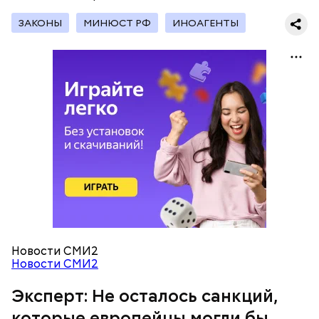
ЗАКОНЫ
МИНЮСТ РФ
ИНОАГЕНТЫ
Россия в вопросе экспорта своих энергоресурсов
должна ориентироваться на страны, готовые
покупать отечественное голубое топливо на тех
условиях, которые диктует Москва. Параллельно
РФ стоит расширять свое влияние в газовом
сегменте на Восток. Об этом в беседе с «Вечерней
Москвой»
сообщил
политолог Дмитрий Журавлев,
комментируя заявления президента Франции
Эммануэля Макрона о том, что Париж
не
нуждается
в российском газе.
Новости СМИ2
Новости СМИ2
Эксперт: Не осталось санкций,
которые европейцы могли бы