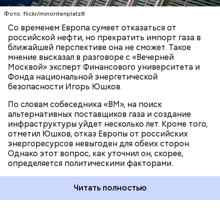
РОССИЯ
ЭНЕРГЕТИКА
ЕВРОПА
Фото: flickr/minoritenplatz8
Со временем Европа сумеет отказаться от
российской нефти, но прекратить импорт газа в
ближайшей перспективе она не сможет. Такое
мнение высказал в разговоре с «Вечерней
В поручении значится, что будут рассмотрены
Москвой» эксперт Финансового университета и
части, которые касаются исключения данных
Фонда национальной энергетической
организаций из перечня. Президент отметил, что
безопасности Игорь Юшков.
при необходимости можно внести предложение
По словам собеседника «ВМ», на поиск
об изменении закона.
альтернативных поставщиков газа и создание
инфраструктуры уйдет несколько лет. Кроме того,
отметил Юшков, отказ Европы от российских
энергоресурсов невыгоден для обеих сторон.
Однако этот вопрос, как уточнил он, скорее,
определяется политическими факторами.
Читать полностью