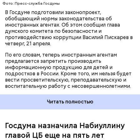
Фото: Пресс-служба Госдумы
После этого официальный представитель Кремля
В Госдуме подготовили законопроект,
Дмитрий Песков заявил, что Путин высоко
обобщающий нормы законодательства об
оценивает работу Набиуллиной, поэтому ее
иностранных агентах. Об этом сообщил глава
выдвижение на очередной срок логично
.
думского комитета по безопасности и
противодействию коррупции Василий Пискарев в
четверг, 21 апреля.
По его словам, теперь иностранным агентам
предлагается запретить производить
информационную продукцию для детей и
подростков в России. Кроме того, им нельзя будет
вести просветительскую, преподавательскую и
воспитательную работу с несовершеннолетними.
До этого сообщалось, что президент РФ Владимир
Путин
внес
в Государственную думу кандидатуру
Читать полностью
Эльвиры Набиуллиной для назначения на
должность председателя Центробанка. Спикер ГД
Вячеслав Володин поручил профильному комитету
по финансовому рынку вынести данный вопрос на
Госдума назначила Набиуллину
рассмотрение Совета нижней палаты парламента
главой ЦБ еще на пять лет
21 марта.