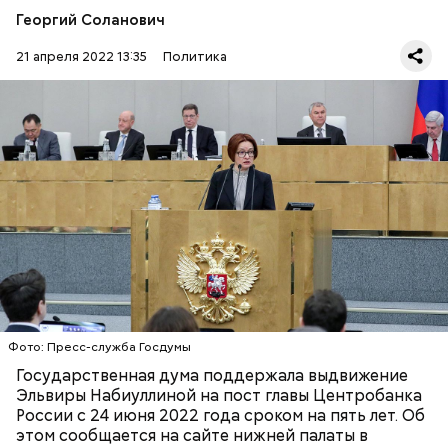
Георгий Соланович
21 апреля 2022 13:35
Политика
По его словам, «в условиях санкций» Россия живет
с 2014 года. В связи с этим к решению кадровых
вопросов нужно подходить сверхответственно,
уточняется на
сайте
Госдумы.
ГОСДУМА
ЭЛЬВИРА НАБИУЛЛИНА
ЦБ РФ
Фото: Пресс-служба Госдумы
Государственная дума поддержала выдвижение
Эльвиры Набиуллиной на пост главы Центробанка
России с 24 июня 2022 года сроком на пять лет. Об
этом сообщается на сайте нижней палаты в