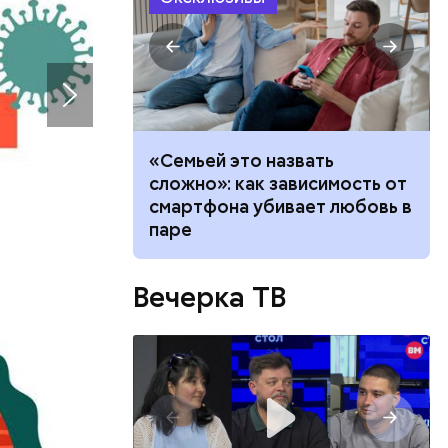
убить: как
«Семьей это назвать
а борщевик и
сложно»: как зависимость от
 в
ву
смартфона убивает любовь в
паре
орого
одника
тся и
Вечерка ТВ
али
только о
говорит