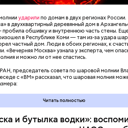
винно осужденных корыстолюбивым градоначальн
y
ии я узнал 26 апреля, когда нас подняли по тревог
молнии
ударили
по домам в двух регионах России.
нами приехал транспорт. Привезли в полк. Построил
а» в двухквартирный деревянный дом в Архангель
что произошло. Создали мобильный отряд. Через 
 пробила обшивку и внутреннюю часть стены. Ещ
направились в сторону Чернобыля, — вспоминает 
оизошел в Республике Коми — там из-за удара ша
орел частный дом. Люди в обоих регионах, к счаст
и. «Вечерняя Москва» узнала у эксперта, чем опас
олния и можно ли от нее спастись.
РАН, председатель совета по шаровой молнии В
беседе с «ВМ» рассказал, что шаровая молния мож
азмера:
Читать полностью
ска и бутылка водки»: воспом