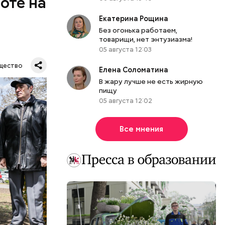
оте на
Екатерина Рощина
Без огонька работаем,
, Николай
товарищи, нет энтузиазма!
покоил
05 августа 12:03
 Владимир
щество
Елена Соломатина
ванном
В жару лучше не есть жирную
ла авария
пищу
05 августа 12:02
Все мнения
атаре. С
инял