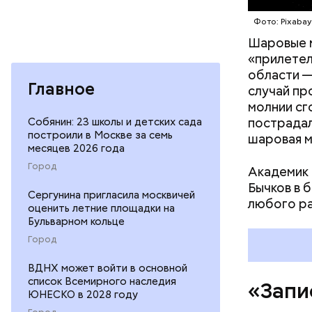
мужей, не
Фото: Pixaba
— Об авар
Шаровые 
дома, за 
«прилетел
Сказали, 
области —
Главное
часов мы 
случай пр
молнии сг
Собянин: 23 школы и детских сада
пострадал
построили в Москве за семь
шаровая м
месяцев 2026 года
Город
Академик 
Бычков в 
Сергунина пригласила москвичей
любого р
оценить летние площадки на
Бульварном кольце
Город
ВДНХ может войти в основной
список Всемирного наследия
«Запи
ЮНЕСКО в 2028 году
Город