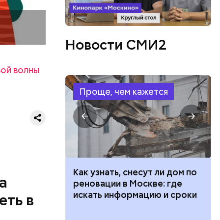
2/6
Новости СМИ2
0 секунд.
ерт.
ой волны
Проще, чем кажется
во славу
 100 тысяч
Как узнать, снесут ли дом по
а
дарства при
реновации в Москве: где
ии: кто может
искать информацию и сроки
еть в
 какие нужны
одобных