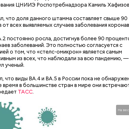
ования ЦНИИЭ Роспотребнадзора Камиль Хафизов
л, что доля данного штамма составляет свыше 90
 от всех выявляемых случаев заболевания корона
.2 постоянно росла, достигнув более 90 проценто
чаев заболеваний. Это полностью согласуется с
вятителя Николая издавна считали покровителем м
ей о том, что «стелс-омикрон» является самым
детей. Ему молились и земледельцы — о хорошей п
ивным из всех, что наблюдали за всю пандемию, —
ожае. Была поговорка: «Кто Николая любит, кто 
л ученый.
ому святой Николай во всякий час помогает».
 он проработал восемь суток. В его задачу входи
, что виды ВА.4 и ВА.5 в России пока не обнаружен
 уровня радиации в воздухе. Кроме того, Макеев 
 время в большинстве стран в мире они встречаю
ии населения из города, которую, по его мнению, 
ередает
ТАСС
.
ньше на несколько дней.
На вес
«Грязная» зона: в
жизнь в пострада
Чернобыльской а
че с шаровой молнией важно не паниковать, подч
районах