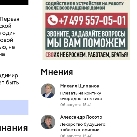
иком.
е. Мы были
 Первая
ись.
ской
несколько
е один
Макеев.
ровой
ью, не
на
Мнения
ладимир
ет быть
Михаил Щипанов
Плевать на критику
очередного нытика
06 августа 15:41
Александр Лосото
Лекарство будущего:
инания
таблетка-оригами
06 августа 15:40