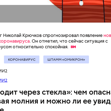
ремя жизни молнии (маленькой и средней) около 3
е могут жить и до нескольких минут, отметил эксп
 Николай Крючков спрогнозировал появление
нов
коронавируса
. Он отметил, что сейчас ситуация с
русом относительно
спокойная.
КОРОНАВИРУС
ШТАММ «ОМИКРОН»
МИ2
емную жизнь он совершил множество добрых дел 
МИ2
Как поменять батареи дома и
Как получить до
одит через стекла»: чем опасн
не получить штраф
рублей от госу
трудной ситуац
ая молния и можно ли ее увид
претендовать и
овам, солдаты не знали о масштабах трагедии. П
е
документы