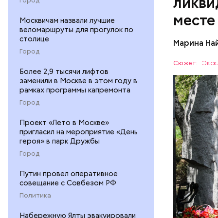
ликви
месте
Москвичам назвали лучшие
веломаршруты для прогулок по
Как гласи
столице
Марина На
Чудотворе
Город
разбушев
Специалис
Сюжет:
Экск
Макеев в 
Более 2,9 тысячи лифтов
заменили в Москве в этом году в
полку гра
АВАРИИ
рамках программы капремонта
на Черноб
Город
Проект «Лето в Москве»
пригласил на мероприятие «День
героя» в парк Дружбы
Город
Путин провел оперативное
совещание с Совбезом РФ
Политика
Как расск
детства Н
Набережную Ялты эвакуировали