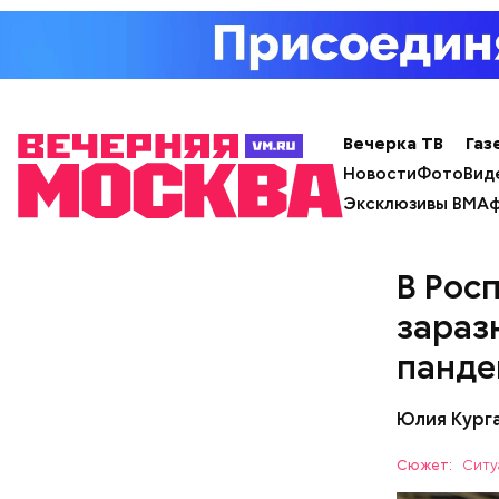
После пол
вывели из
Множеств
Вечерка ТВ
Газ
проверял 
поклонить
Новости
Фото
Вид
19 декабр
Эксклюзивы ВМ
Аф
летний. Э
В Рос
— Может п
осторожно
зараз
академик.
панде
Юлия Кург
Сюжет:
Ситу