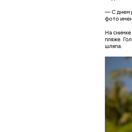
— С днем 
фото имен
На снимке
пляже. Го
шляпа.
— Первые 
ездили де
отдых. Ра
нужно з
нельзя 
не стои
металли