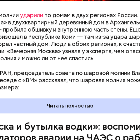
y
ии я узнал 26 апреля, когда нас подняли по тревог
молнии
ударили
по домам в двух регионах России.
нами приехал транспорт. Привезли в полк. Построил
а» в двухквартирный деревянный дом в Архангель
что произошло. Создали мобильный отряд. Через 
 пробила обшивку и внутреннюю часть стены. Ещ
направились в сторону Чернобыля, — вспоминает 
оизошел в Республике Коми — там из-за удара ша
орел частный дом. Люди в обоих регионах, к счаст
и. «Вечерняя Москва» узнала у эксперта, чем опас
олния и можно ли от нее спастись.
РАН, председатель совета по шаровой молнии В
беседе с «ВМ» рассказал, что шаровая молния мож
азмера:
Читать полностью
ска и бутылка водки»: воспом
даторов аварии на ЧАЭС о раб