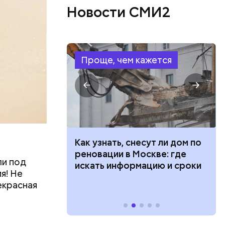
Новости СМИ2
Проще, чем кажется
 100 тысяч
Как узнать, снесут ли дом по
али
дарства при
реновации в Москве: где
ли под
только о
ии: кто может
искать информацию и сроки
я! Не
говорит
 какие нужны
екрасная