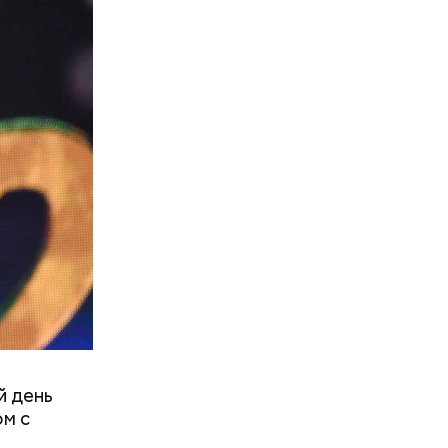
кеева
я
спорт.
нь
вил
й день
ом с