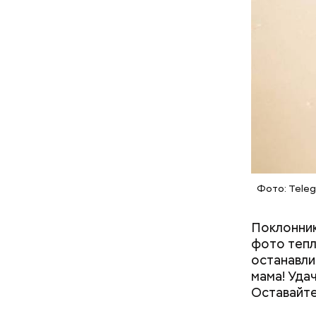
Бычков:
Фото: Teleg
— Ситуаци
Поклонник
ситуацию.
фото тепл
Хиросиме 
останавли
ликвидато
мама! Уда
Оставайтес