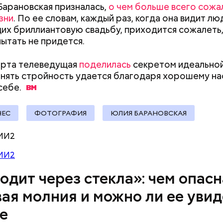
Барановская призналась,
о чем больше всего сожа
зни
. По ее словам, каждый раз, когда она видит лю
х бриллиантовую свадьбу, приходится сожалеть,
пытать не придется.
ремя жизни молнии (маленькой и средней) около 3
е могут жить и до нескольких минут, отметил эксп
арта телеведущая
поделилась
секретом идеальной
анять стройность удается благодаря хорошему н
себе.
НЕС
ФОТОГРАФИЯ
ЮЛИЯ БАРАНОВСКАЯ
МИ2
МИ2
одит через стекла»: чем опасн
ая молния и можно ли ее увид
овам, солдаты не знали о масштабах трагедии. П
е
ньше не случалось. Поэтому он не испытывал страх