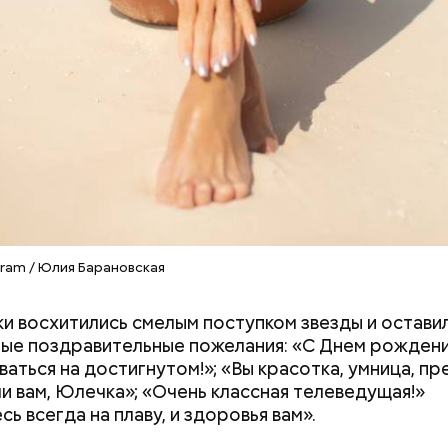
ram / Юлия Барановская
Как поменять батареи дома и
Как получить до
ю в целом перенес ровно. Мы тогда и не осознав
не получить штраф
рублей от госу
и восхитились смелым поступком звезды и остави
 Что нас возьмет, самых крепких и сильных? Знали 
трудной ситуац
ые поздравительные пожелания: «С Днем рождени
и Нагасаки. С подобным сами не сталкивались, — 
претендовать и
ваться на достигнутом!»; «Вы красотка, умница, пр
р.
документы
чи вам, Юлечка»; «Очень классная телеведущая!»
ь всегда на плаву, и здоровья вам».