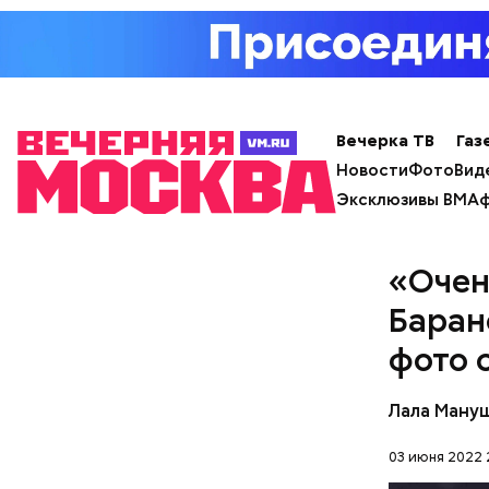
футбольны
который со
около Вар
хотелось 
партийной
Вечерка ТВ
Газ
По его сл
Новости
Фото
Вид
погаснуть.
Эксклюзивы ВМ
Аф
«Очен
Баран
фото 
Лала Ману
03 июня 2022 