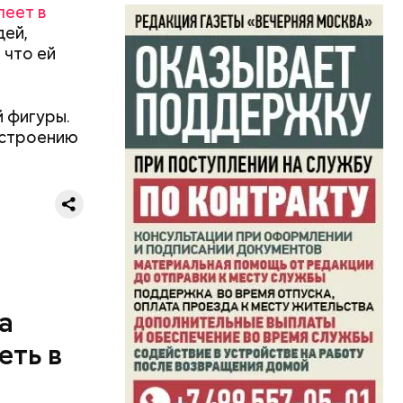
леет в
дей,
 что ей
0 секунд.
ерт.
 фигуры.
астроению
а
еть в
одобных
а.