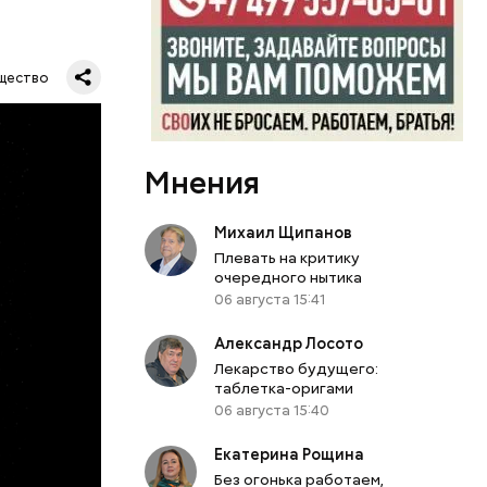
щество
Мнения
их метров.
тавляя
влезть,
Михаил Щипанов
роходит.
Плевать на критику
очередного нытика
06 августа 15:41
Александр Лосото
Лекарство будущего:
таблетка-оригами
06 августа 15:40
Екатерина Рощина
Без огонька работаем,