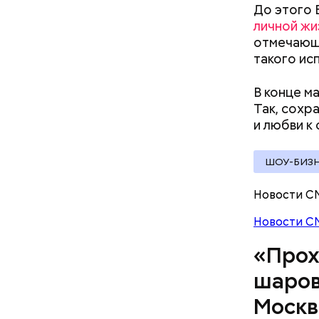
До этого 
личной жи
отмечающи
такого ис
Среднее в
Большие ж
В конце м
Так, сохр
и любви к
ШОУ-БИЗ
Новости С
Новости С
«Прох
шаров
По его сл
Москв
аварий ра