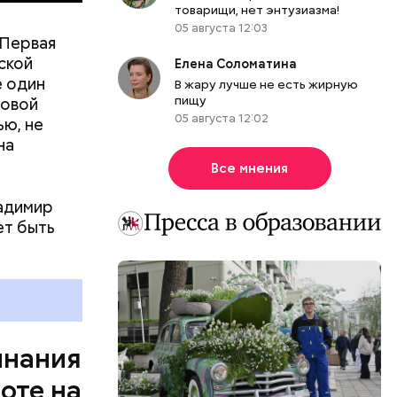
товарищи, нет энтузиазма!
05 августа 12:03
е. Мы были
 Первая
ись.
ской
Елена Соломатина
несколько
е один
В жару лучше не есть жирную
Макеев.
пищу
ровой
05 августа 12:02
ью, не
на
Все мнения
ладимир
ет быть
инания
оте на