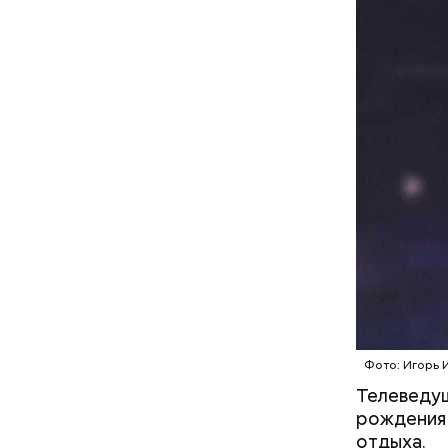
После пол
вывели из
проверял 
— Может п
осторожно
академик.
Фото: Игорь 
Телеведущ
рождения 
отдыха.