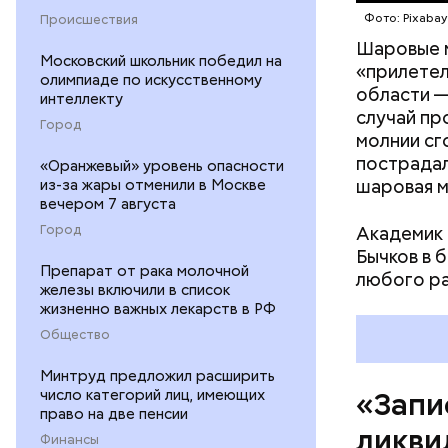
Фото: Pixaba
Происшествия
— Об авар
Шаровые 
Московский школьник победил на
дома, за 
«прилетел
олимпиаде по искусственному
Сказали, 
области —
интеллекту
часов мы 
случай пр
Город
молнии сг
пострадал
«Оранжевый» уровень опасности
шаровая м
из-за жары отменили в Москве
вечером 7 августа
Город
Академик 
Бычков в 
Препарат от рака молочной
любого р
железы включили в список
жизненно важных лекарств в РФ
Общество
Минтруд предложил расширить
число категорий лиц, имеющих
«Запи
право на две пенсии
ликви
Финансы