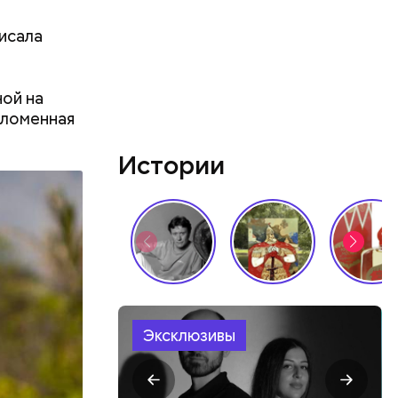
исала
ой на
оломенная
ва часа
Истории
 — на
он.
бенно
Эксклюзивы