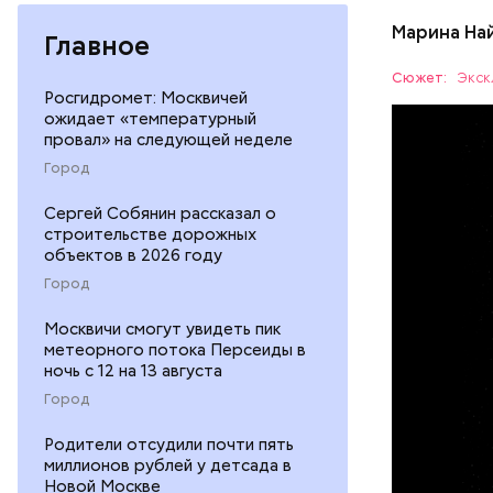
Марина На
Главное
Сюжет:
Экск
Росгидромет: Москвичей
ожидает «температурный
провал» на следующей неделе
— Маленьк
Город
сантиметр
Шаровая м
Сергей Собянин рассказал о
УЧЕНЫЕ
следов. Он
строительстве дорожных
причем в 
объектов в 2026 году
Город
Москвичи смогут увидеть пик
метеорного потока Персеиды в
ночь с 12 на 13 августа
Город
Родители отсудили почти пять
миллионов рублей у детсада в
Новой Москве