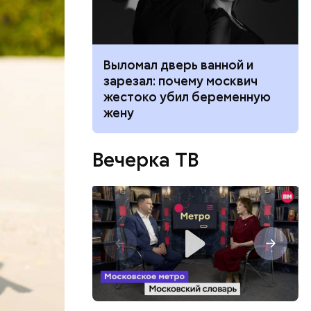
ником
Выломал дверь ванной и
 маникюра в
зарезал: почему москвич
026
жестоко убил беременную
жену
Вечерка ТВ
ло
участвовал
нужно было
озможна ли
вших от
варии
еркнул