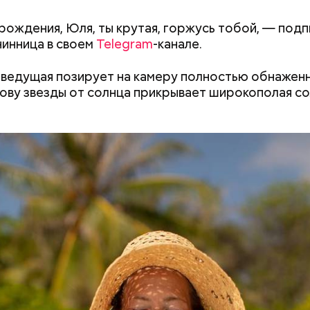
рождения, Юля, ты крутая, горжусь тобой, — подп
инница в своем
Telegram
-канале.
 ведущая позирует на камеру полностью обнаженн
лову звезды от солнца прикрывает широкополая с
двое суток мы постоянно были на ногах. Каждые д
лать замеры радиации. Время от выезда до выезда
бота и есть работа. Ее надо выполнять, — говорит 
астыть на месте и не двигаться;
ни в коем случае махать руками;
т пытаться «поймать» молнию или потрогать, осо
ческими предметами.