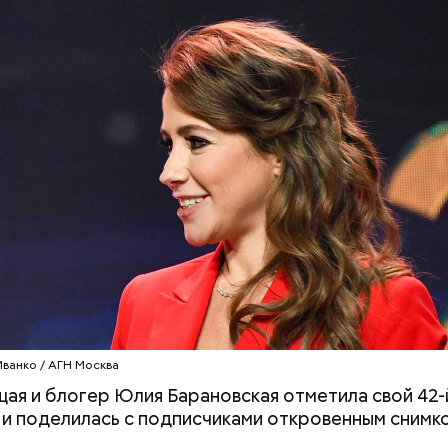
учения предельно допустимой дозы радиации Ма
 30-километровой зоны отчуждения, где он до 3 ма
на уровень радиационной зараженности автотран
робить заряд на человека. Нужно вести себя оче
, будто увидели дикого зверя, затаиться, — доба
Иванко / АГН Москва
ая и блогер Юлия Барановская отметила свой 42-
и поделилась с подписчиками откровенным снимк