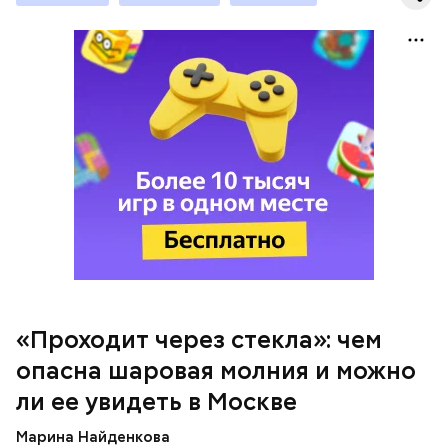
«Проходит через стекла»: чем
Среднее время жизни молнии (маленькой и
опасна шаровая молния и можно
средней) около 30 секунд. Большие же могут жить
и до нескольких минут, отметил эксперт.
ли ее увидеть в Москве
Марина Найденкова