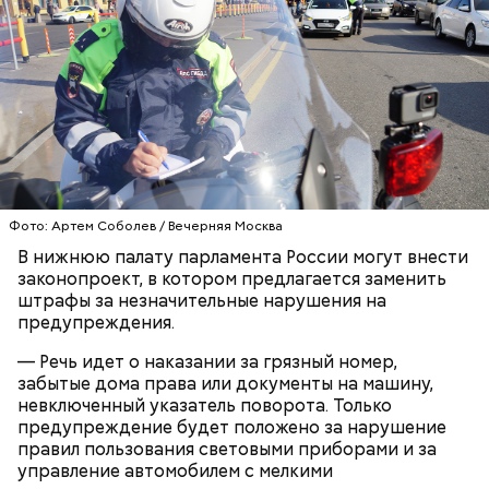
— Может пробить заряд на человека. Нужно вести
себя очень осторожно, будто увидели дикого
зверя, затаиться, — добавил академик.
Фото: Артем Соболев / Вечерняя Москва
В нижнюю палату парламента России могут внести
законопроект, в котором предлагается заменить
штрафы за незначительные нарушения на
предупреждения.
— Речь идет о наказании за грязный номер,
забытые дома права или документы на машину,
невключенный указатель поворота. Только
предупреждение будет положено за нарушение
правил пользования световыми приборами и за
управление автомобилем с мелкими