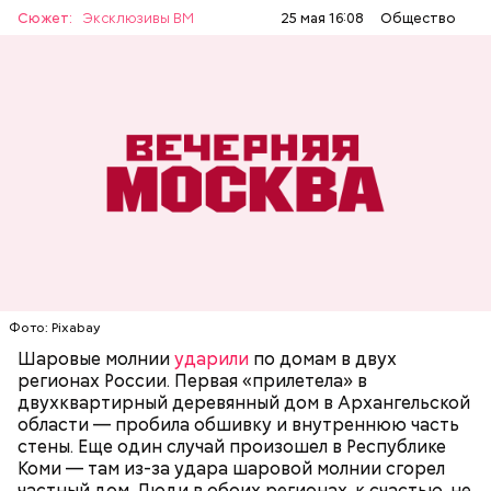
Сюжет:
Эксклюзивы ВМ
25 мая 16:08
Общество
— Маленькие — от одного сантиметра, средние —
около 20 сантиметров, а самые большие могут
доходить до нескольких метров. Шаровая молния
проходит и через стекла, даже часто не оставляя
следов. Она как капля стекает, растекается. Может
УЧЕНЫЕ
МОЛНИИ
ПОГОДА
и в окно влезть, причем в двухметровое.
Фото: Pixabay
Сжимается, как воздушный шар, и проходит.
Шаровые молнии
ударили
по домам в двух
регионах России. Первая «прилетела» в
двухквартирный деревянный дом в Архангельской
области — пробила обшивку и внутреннюю часть
стены. Еще один случай произошел в Республике
Коми — там из-за удара шаровой молнии сгорел
частный дом. Люди в обоих регионах, к счастью, не