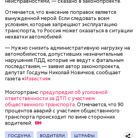
неисправностями, — сказано в законопроекте.
нужно застыть на месте и не двигаться;
Отмечается, что внесение поправок является
нельзя ни в коем случае махать руками;
вынужденной мерой. Если следовать всем
не стоит пытаться «поймать» молнию или
условиям, которые запрещают эксплуатацию
потрогать, особенно металлическими
транспорта, то Россия может оказаться в ситуации
предметами.
нехватки автомобилей.
— Нужно снизить административную нагрузку на
автомобилистов, допустивших незначительные
нарушения ПДД, которые не ведут к фатальным
последствиям, — заявил автор законопроекта,
депутат Госдумы Николай Новичков, сообщает
газета «
Известия
».
Мосгортранс
предупредил об уголовной
ответственности за ДТП с участием
общественного транспорта
. Отмечается, что 90
процентов аварий с участием общественного
транспорта происходит по вине сторонних
водителей.
При встрече с шаровой молнией важно не
ГОСДУМА
ВОДИТЕЛИ
ШТРАФЫ
паниковать, подчеркнул Бычков: