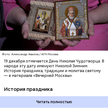
постоянной опасности быть подвергнутыми
мучительным пыткам и даже смерти от рук
язычников.
ПРАВОСЛАВИЕ
ПРАЗДНИКИ
ХРИСТИАНСТВО
РЕЛИГИЯ
ЦЕРКОВЬ
Фото: Александр Авилов / АГН Москва
19 декабря отмечается День Николая Чудотворца. В
народе эту дату именуют Николой Зимним.
История праздника, традиции и молитва святому
— в материале «Вечерней Москвы».
История праздника
Читать полностью