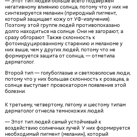
— Этот тип людей больше всего подвержен
О, всесвятый Николае, угодниче преизрядный
негативному влиянию солнца, потому что у них не
Господень, теплый наш заступниче, и везде в
синтезируется меланин (природный пигмент,
скорбех скорый помощниче!
который защищает кожу от УФ-излучения).
Одним из запоминающихся событий того периода
Поэтому этой группе людей противопоказано
для Макеева стал футбольный матч между
долго находиться на солнце. Они не загорают, а
киевским «Динамо» и мадридским «Атлетико»,
сразу обгорают. Также склонность к
который состоялся 3 мая в Киеве. Полк Макеева жил
фотоиндуцированному старению и меланоме у
в палатках в лесу около Варовичей, в 12 километрах
них выше, чем у других людей, потому что не
от Припяти. А солдатам очень хотелось увидеть
формируется защита от солнца, — отметила
— Может пробить заряд на человека. Нужно вести
трансляцию матча. Макеев поехал к секретарю
дерматолог.
себя очень осторожно, будто увидели дикого
партийной организации колхоза и попросил
зверя, затаиться, — добавил академик.
одолжить телевизор.
Второй тип — голубоглазые и светловолосые люди,
потому что у них большая склонность к розацеа, а
солнце выступает провокатором появления этой
болезни.
К третьему, четвертому, пятому и шестому типам
дерматолог отнесла темнокожих людей.
— Этот тип людей самый устойчивый к
После получения предельно допустимой дозы
Молитва Николаю чудотворцу
воздействию солнечных лучей. У них формируется
радиации Макеева вывели из 30-километровой
необходимый пигмент (меланин), который