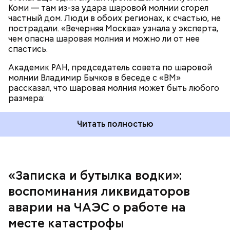
трагедии. Подобных аварий раньше не случалось.
Коми — там из-за удара шаровой молнии сгорел
Поэтому он не испытывал страха.
частный дом. Люди в обоих регионах, к счастью, не
пострадали. «Вечерняя Москва» узнала у эксперта,
чем опасна шаровая молния и можно ли от нее
спастись.
Академик РАН, председатель совета по шаровой
За свою земную жизнь он совершил множество
молнии Владимир Бычков в беседе с «ВМ»
добрых дел во славу Божию.
рассказал, что шаровая молния может быть любого
размера:
Читать полностью
— Об аварии я узнал 26 апреля, когда нас подняли
по тревоге. Мы были дома, за нами приехал
транспорт. Привезли в полк. Построились. Сказали,
«Записка и бутылка водки»:
что произошло. Создали мобильный отряд. Через
воспоминания ликвидаторов
несколько часов мы направились в сторону
Чернобыля, — вспоминает Макеев.
аварии на ЧАЭС о работе на
месте катастрофы