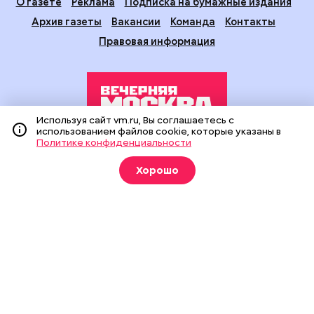
О газете
Реклама
Подписка на бумажные издания
Архив газеты
Вакансии
Команда
Контакты
Правовая информация
Используя сайт vm.ru, Вы соглашаетесь с
использованием файлов cookie, которые указаны в
Политике конфиденциальности
Издание создано при финансовой поддержке Департамента
средств массовой информации и рекламы города Москвы.
Хорошо
На сайте применяются рекомендательные технологии
(информационные технологии предоставления информации
на основе сбора, систематизации и анализа сведений,
относящихся к предпочтениям пользователей сети
«Интернет», находящихся на территории Российской
Федерации).
Сетевое издание "Вечерняя Москва" (18+) зарегистрировано
в Федеральной службе по надзору в сфере связи,
информационных технологий и массовых коммуникаций
(Роскомнадзор). Свидетельство о регистрации ЭЛ № ФС 77 -
90524 от 09.12.2025. Учредитель: АО "Редакция газеты
"Вечерняя Москва". Главный редактор
vm.ru
: Александр