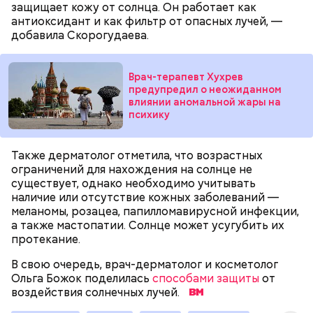
зоны отчуждения, где он до 3 мая проверял на
защищает кожу от солнца. Он работает как
уровень радиационной зараженности
антиоксидант и как фильтр от опасных лучей, —
автотранспорт.
добавила Скорогудаева.
нужно застыть на месте и не двигаться;
нельзя ни в коем случае махать руками;
не стоит пытаться «поймать» молнию или
Врач-терапевт Хухрев
потрогать, особенно металлическими
предупредил о неожиданном
предметами.
влиянии аномальной жары на
психику
Также дерматолог отметила, что возрастных
ограничений для нахождения на солнце не
существует, однако необходимо учитывать
Множество людей совершают паломнические
наличие или отсутствие кожных заболеваний —
поездки, чтобы поклониться мощам Святителя
меланомы, розацеа, папилломавирусной инфекции,
— Первые двое суток мы постоянно были на ногах.
Николая, которые находятся в Италии. 19 декабря
а также мастопатии. Солнце может усугубить их
Каждые два часа ездили делать замеры радиации.
отмечается Никола Зимний, а 22 мая Никола вешний
протекание.
Время от выезда до выезда — на отдых. Работа и
или летний. Этот день установлен в память об
есть работа. Ее надо выполнять, — говорит он.
обретении его мощей.
В свою очередь, врач-дерматолог и косметолог
Ольга Божок поделилась
способами защиты
от
воздействия солнечных лучей.