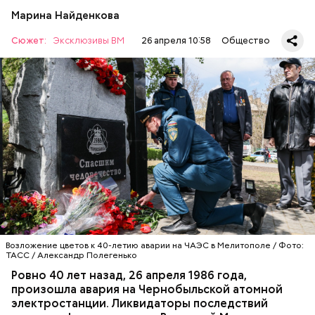
Марина Найденкова
Сюжет:
Эксклюзивы ВМ
26 апреля 10:58
Общество
А еще, удержав меч палача, святой Николай спас от
смерти трех мужей, невинно осужденных
корыстолюбивым градоначальником.
Специалист гражданской обороны Московского
авиацентра Владимир Макеев в 1986 году служил в
Киеве в отдельном механизированном полку
гражданской обороны. На тот момент, когда
произошла авария на Чернобыльской атомной
АВАРИИ
ЧЕРНОБЫЛЬ
ИСТОРИЯ
станции, ему было 26 лет.
Возложение цветов к 40-летию аварии на ЧАЭС в Мелитополе / Фото:
ТАСС / Александр Полегенько
Ровно 40 лет назад, 26 апреля 1986 года,
произошла авария на Чернобыльской атомной
Как гласит предание, совершая паломничество в
электростанции. Ликвидаторы последствий
Иерусалим, Николай Чудотворец по просьбе