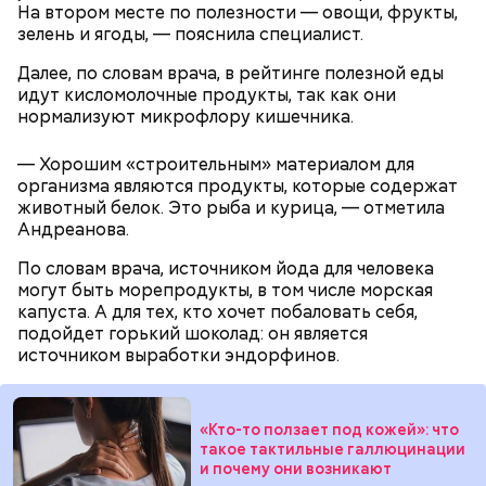
зверя, затаиться, — добавил академик.
одолжить телевизор.
На втором месте по полезности — овощи, фрукты,
зелень и ягоды, — пояснила специалист.
Далее, по словам врача, в рейтинге полезной еды
идут кисломолочные продукты, так как они
нормализуют микрофлору кишечника.
— Хорошим «строительным» материалом для
организма являются продукты, которые содержат
После получения предельно допустимой дозы
Молитва Николаю чудотворцу
животный белок. Это рыба и курица, — отметила
радиации Макеева вывели из 30-километровой
Андреанова.
зоны отчуждения, где он до 3 мая проверял на
уровень радиационной зараженности
По словам врача, источником йода для человека
автотранспорт.
могут быть морепродукты, в том числе морская
нужно застыть на месте и не двигаться;
капуста. А для тех, кто хочет побаловать себя,
нельзя ни в коем случае махать руками;
подойдет горький шоколад: он является
не стоит пытаться «поймать» молнию или
источником выработки эндорфинов.
потрогать, особенно металлическими
предметами.
«Кто-то ползает под кожей»: что
такое тактильные галлюцинации
и почему они возникают