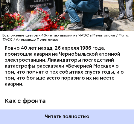
произошла авария на Чернобыльской атомной
АВАРИИ
ЧЕРНОБЫЛЬ
ИСТОРИЯ
станции, ему было 26 лет.
Возложение цветов к 40-летию аварии на ЧАЭС в Мелитополе / Фото:
ТАСС / Александр Полегенько
Ровно 40 лет назад, 26 апреля 1986 года,
произошла авария на Чернобыльской атомной
Как гласит предание, совершая паломничество в
электростанции. Ликвидаторы последствий
Иерусалим, Николай Чудотворец по просьбе
катастрофы рассказали «Вечерней Москве» о
отчаявшихся путников молитвой успокоил
том, что помнят о тех событиях спустя годы, и о
разбушевавшееся море.
том, что больше всего поразило их на месте
аварии.
Как рассказывает Житие, преподобный родился в
городке Патаре. С детства Николай проникся
Как с фронта
христианской религией и рано принял решение
посвятить свою жизнь Богу. Целыми днями отрок
проводил в храме, а по вечерам молился и читал
Читать полностью
книги. Его дядя, епископ Николай Патарский, видя
такое усердие, сделал юношу чтецом, а затем и
возвел в сан священника. Все богатства,