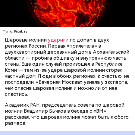
преданию, мощи святого сохранились нетленными
около 20 сантиметров, а самые большие могут
и источали чудесное миро, от которого исцелилось
доходить до нескольких метров. Шаровая молния
множество людей. В 1087 году мощи Николая
проходит и через стекла, даже часто не оставляя
Угодника были перенесены в итальянский город
следов. Она как капля стекает, растекается. Может
Бар (Бари), где находятся и поныне.
УЧЕНЫЕ
МОЛНИИ
ПОГОДА
и в окно влезть, причем в двухметровое.
Фото: Pixabay
Сжимается, как воздушный шар, и проходит.
Шаровые молнии
ударили
по домам в двух
регионах России. Первая «прилетела» в
двухквартирный деревянный дом в Архангельской
области — пробила обшивку и внутреннюю часть
По его словам, солдаты не знали о масштабах
стены. Еще один случай произошел в Республике
трагедии. Подобных аварий раньше не случалось.
Коми — там из-за удара шаровой молнии сгорел
Поэтому он не испытывал страха.
частный дом. Люди в обоих регионах, к счастью, не
пострадали. «Вечерняя Москва» узнала у эксперта,
чем опасна шаровая молния и можно ли от нее
спастись.
Академик РАН, председатель совета по шаровой
За свою земную жизнь он совершил множество
молнии Владимир Бычков в беседе с «ВМ»
добрых дел во славу Божию.
рассказал, что шаровая молния может быть любого
размера: